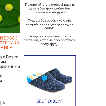
и гремолатой
Принимайте эту смесь 2 раза в
Грибной крем-суп с кростини с
день и быстро худейте без
козьим сыром
физической нагрузки!
Суп мисо с зеленым луком и
Худеем без особых усилий,
тофу
употребляя каждый день чудо-
салат!
Суп из помидоров черри с песто
из рукколы
Забудьте о силиконе! Шесть
И BOSCO
растений, которые способствуют
ЭСТЕТИКА
Португальский чесночный суп с
росту груди
яйцом
ННИСА
Авголемоно
а с Bosco
тям
Том ям с тофу
ноимённый
Ирландский картофельный суп
е
а —
Суп из пастернака
...
Пряный морковный суп во время
зимних холодов
Тосканский фасолевый суп
ФА
Американский суп из красной