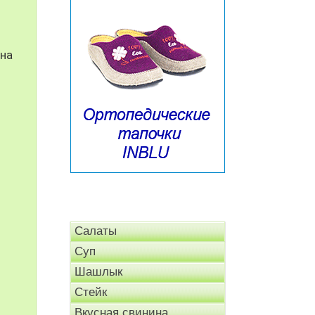
 на
Салаты
Суп
Шашлык
Стейк
Вкусная свинина