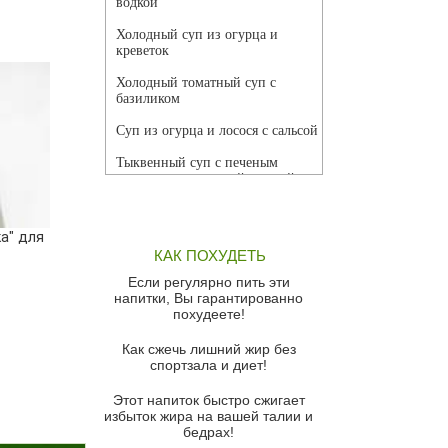
водкой
Холодный суп из огурца и
креветок
Холодный томатный суп с
базиликом
Суп из огурца и лосося с сальсой
Тыквенный суп с печеным
чесноком и томатной сальсой
Грибной суп
ка" для
Томатный суп с кремом из
КАК ПОХУДЕТЬ
красного перца
Если регулярно пить эти
Парижский луковый суп
напитки, Вы гарантированно
похудеете!
Суп из спаржи и горошка с
сыром пармезан
Как сжечь лишний жир без
спортзала и диет!
Суп-крем из цветной капусты
Этот напиток быстро сжигает
Французский луковый суп
избыток жира на вашей талии и
бедрах!
Суп из баклажанов с моцареллой