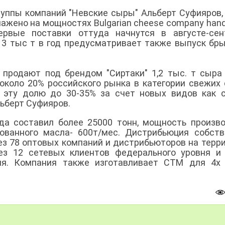
группы компаний "Невские сыры" Альберт Суфияров,
ажено на мощностях Bulgarian cheese company hand
ервые поставки оттуда начнутся в августе-сен
3 тыс т в год предусматривает также выпуск бр
продают под брендом "Сиртаки" 1,2 тыс. т сыра 
 около 20% российского рынка в категории свежих
 эту долю до 30-35% за счет новых видов как 
Альберт Суфияров.
да составил более 25000 тонн, мощность произв
ованного масла- 600т/мес. Дистрибьюция собст
ез 78 оптовых компаний и дистрибьюторов на терр
ез 12 сетевых клиентов федерального уровня и
вня. Компания также изготавливает СТМ для 4х