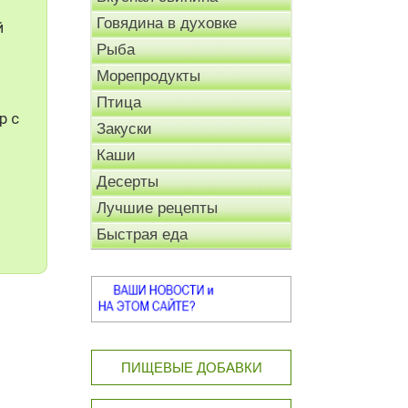
Говядина в духовке
й
Рыба
Морепродукты
Птица
р с
Закуски
Каши
Десерты
Лучшие рецепты
Быстрая еда
ПИЩЕВЫЕ ДОБАВКИ