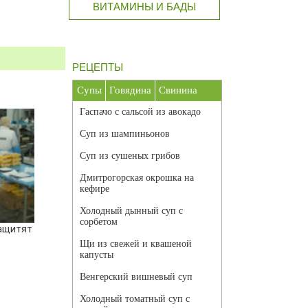
ВИТАМИНЫ И БАДЫ
РЕЦЕПТЫ
Супы
Говядина
Свинина
Гаспачо с сальсой из авокадо
Суп из шампиньонов
Суп из сушеных грибов
Дмитрогорская окрошка на
кефире
Холодный дынный суп с
сорбетом
ащитят
Щи из свежей и квашеной
капусты
Венгерский вишневый суп
Холодный томатный суп с