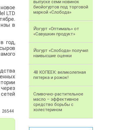
выпуске семи новинок
 новое
биойогуртов под торговой
маркой «Слобода»
el LTD
тябре.
ынзы в
Йогурт «Оптималь» от
«Савушкин продукт»
в год,
 сыров
Йогурт «Слобода» получил
самого
наивысшие оценки
одства
48 КОПЕЕК: великолепная
венных
пятерка и рожок!
итории
 через
 сетей
Сливочно-растительное
масло – эффективное
средство борьбы с
холестерином
26544