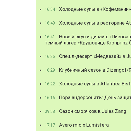
Холодные супы в «Кофемании»
16:54
Холодные супы в ресторане Atl
16:49
Новый вкус и дизайн: «Пивова
16:41
темный лагер «Крушовице Kronprinz 
Спешл-десерт «Медвезай» в Ju
16:36
Клубничный сезон в Dizengof/
16:29
Холодные супы в Atlantica Bist
16:22
Пора андерсонить: День защи
16:16
Сезон сморчков в Jules Zang
09:58
Avero mio x Lumisfera
17:17