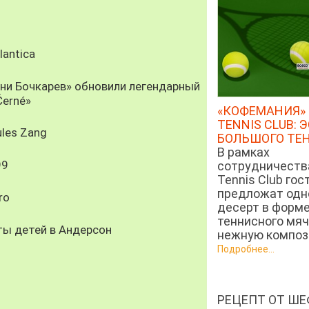
antica
рни Бочкарев» обновили легендарный
Černé»
«КОФЕМАНИЯ» 
TENNIS CLUB: 
les Zang
БОЛЬШОГО ТЕ
В рамках
99
сотрудничеств
Tennis Club гос
предложат од
ro
десерт в форм
теннисного мяч
ты детей в Андерсон
нежную компози
Подробнее...
РЕЦЕПТ ОТ ШЕ