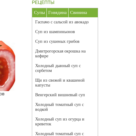
РЕЦЕПТЫ
Супы
Говядина
Свинина
Гаспачо с сальсой из авокадо
Суп из шампиньонов
Суп из сушеных грибов
Дмитрогорская окрошка на
кефире
Холодный дынный суп с
сорбетом
Щи из свежей и квашеной
капусты
ов
Венгерский вишневый суп
Холодный томатный суп с
водкой
Холодный суп из огурца и
креветок
Холодный томатный суп с