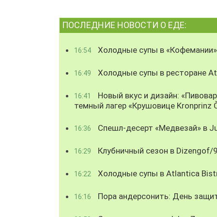
ПОСЛЕДНИЕ НОВОСТИ О ЕДЕ:
Холодные супы в «Кофемании»
16:54
Холодные супы в ресторане Atl
16:49
Новый вкус и дизайн: «Пивова
16:41
темный лагер «Крушовице Kronprinz 
Спешл-десерт «Медвезай» в Ju
16:36
Клубничный сезон в Dizengof/
16:29
Холодные супы в Atlantica Bist
16:22
Пора андерсонить: День защи
16:16