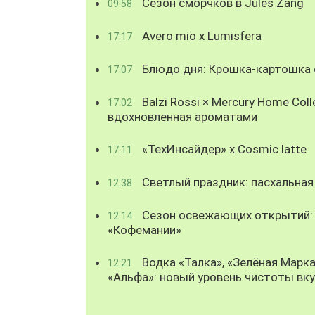
Сезон сморчков в Jules Zang
09:58
Avero mio x Lumisfera
17:17
Блюдо дня: Крошка-картошка с
17:07
Balzi Rossi × Mercury Home Coll
17:02
вдохновленная ароматами
«ТехИнсайдер» х Cosmic latte
17:11
Светлый праздник: пасхальная
12:38
Сезон освежающих открытий: 
12:14
«Кофемании»
Водка «Талка», «Зелёная Марка
12:21
«Альфа»: новый уровень чистоты вк