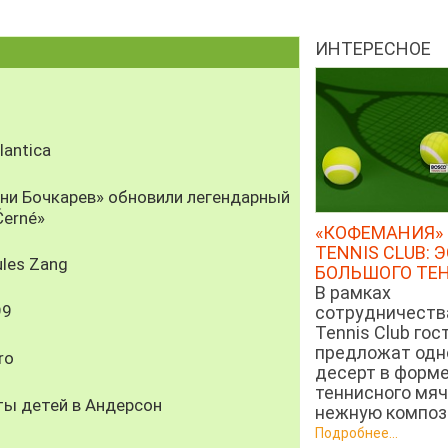
ИНТЕРЕСНОЕ
antica
рни Бочкарев» обновили легендарный
Černé»
«КОФЕМАНИЯ» 
TENNIS CLUB: 
les Zang
БОЛЬШОГО ТЕ
В рамках
99
сотрудничеств
Tennis Club гос
предложат од
ro
десерт в форм
теннисного мяч
ты детей в Андерсон
нежную компози
Подробнее...