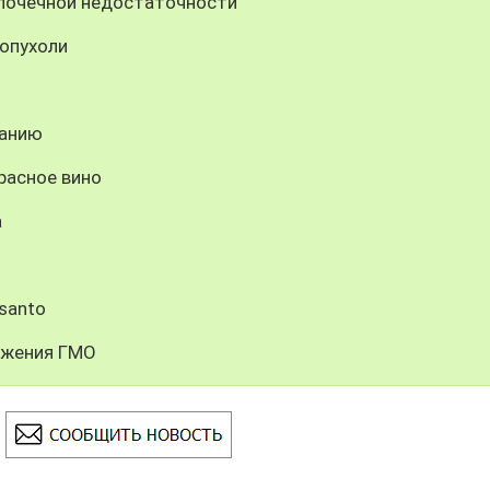
почечной недостаточности
опухоли
панию
расное вино
а
santo
ужения ГМО