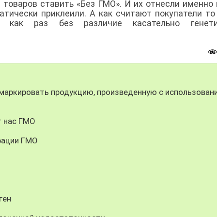
 товаров ставить «Без ГМО». И их отнесли именно 
матически приклеили. А как считают покупатели то
 как раз без различие касательно генети
маркировать продукцию, произведенную с использован
т нас ГМО
рации ГМО
ген