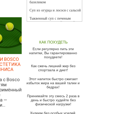
базиликом
Суп из огурца и лосося с сальсой
Тыквенный суп с печеным
чесноком и томатной сальсой
Грибной суп
Томатный суп с кремом из
КАК ПОХУДЕТЬ
красного перца
Если регулярно пить эти
Парижский луковый суп
напитки, Вы гарантированно
похудеете!
И BOSCO
Суп из спаржи и горошка с
сыром пармезан
ЭСТЕТИКА
Как сжечь лишний жир без
ННИСА
спортзала и диет!
Суп-крем из цветной капусты
а с Bosco
Этот напиток быстро сжигает
Французский луковый суп
избыток жира на вашей талии и
тям
бедрах!
Суп из баклажанов с моцареллой
ноимённый
и гремолатой
е
Принимайте эту смесь 2 раза в
а —
Грибной крем-суп с кростини с
день и быстро худейте без
козьим сыром
физической нагрузки!
...
Суп мисо с зеленым луком и
Худеем без особых усилий,