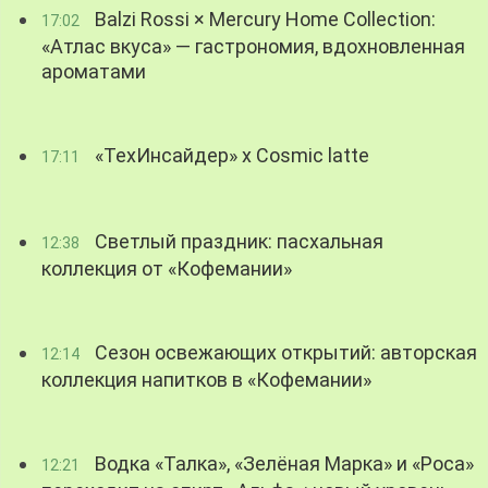
Balzi Rossi × Mercury Home Collection:
17:02
«Атлас вкуса» — гастрономия, вдохновленная
ароматами
«ТехИнсайдер» х Cosmic latte
17:11
Светлый праздник: пасхальная
12:38
коллекция от «Кофемании»
Сезон освежающих открытий: авторская
12:14
коллекция напитков в «Кофемании»
Водка «Талка», «Зелёная Марка» и «Роса»
12:21