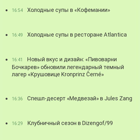
Холодные супы в «Кофемании»
16:54
Холодные супы в ресторане Atlantica
16:49
Новый вкус и дизайн: «Пивоварни
16:41
Бочкарев» обновили легендарный темный
лагер «Крушовице Kronprinz Černé»
Спешл-десерт «Медвезай» в Jules Zang
16:36
Клубничный сезон в Dizengof/99
16:29