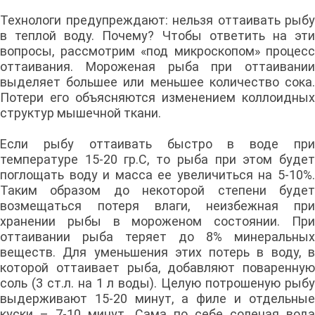
Технологи предупреждают: нельзя оттаивать рыбу
в теплой воду. Почему? Чтобы ответить на эти
вопросы, рассмотрим «под микроскопом» процесс
оттаивания. Мороженая рыба при оттаивании
выделяет большее или меньшее количество сока.
Потери его объясняются изменением коллоидных
структур мышечной ткани.
Если рыбу оттаивать быстро в воде при
температуре 15-20 гр.С, то рыба при этом будет
поглощать воду и масса ее увеличиться на 5-10%.
Таким образом до некоторой степени будет
возмещаться потеря влаги, неизбежная при
хранении рыбы в мороженом состоянии. При
оттаивании рыба теряет до 8% минеральных
веществ. Для уменьшения этих потерь в воду, в
которой оттаивает рыба, добавляют поваренную
соль (3 ст.л. на 1 л воды). Целую потрошеную рыбу
выдерживают 15-20 минут, а филе и отдельные
куски – 7-10 минут. Сама по себе соленая вода