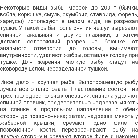
Некоторые виды рыбы массой до 200 г (бычки,
вобла, корюшка, омуль, скумбрия, ставрида, форель,
хариусы) используют в целом виде, не разрезая
тушки. У такой рыбы после снятия чешуи вырезают
спинной, анальный и другие плавники, а затем
делают осторожный разрез на брюшке от
анального отверстия до головы, вынимают
внутренности, удаляют жабры, оставляя голову при
тушке. Для жарения мелкую рыбу кладут на
сковороду целой, неразделанной тушкой.
Иное дело – крупная рыба. Выпотрошенную рыбу
лучше всего пластовать. Пластование состоит из
трех последовательных операций: сначала удаляют
спинной плавник, предварительно надрезав мякоть
на спинке в продольном направлении с обеих
сторон до позвоночника; затем, надрезав мякоть у
жаберной крышки, срезают одно филе с
позвоночной кости, переворачивают рыбу на
другую сторону и срезают второе филе, и наконец,