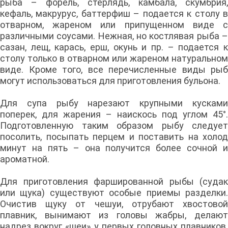
рыба – форель, стерлядь, камбала, скумбрия,
кефаль, макрурус, баттерфиш – подается к столу в
отварном, жареном или припущенном виде с
различными соусами. Нежная, но костлявая рыба –
сазан, лещ, карась, ерш, окунь и пр. – подается к
столу только в отварном или жареном натуральном
виде. Кроме того, все перечисленные виды рыб
могут использоваться для приготовления бульона.
Для супа рыбу нарезают крупными кусками
поперек, для жарения – наискось под углом 45°.
Подготовленную таким образом рыбу следует
посолить, посыпать перцем и поставить на холод
минут на пять – она получится более сочной и
ароматной.
Для приготовления фаршированной рыбы (судак
или щука) существуют особые приемы разделки.
Очистив щуку от чешуи, отрубают хвостовой
плавник, вынимают из головы жабры, делают
надрез вокруг «шеи» у первых головных плавников.