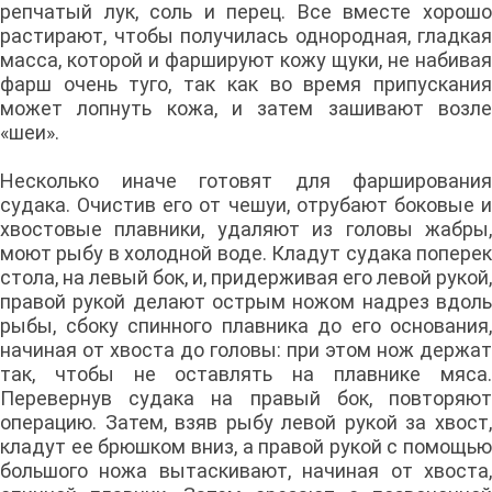
репчатый лук, соль и перец. Все вместе хорошо
растирают, чтобы получилась однородная, гладкая
масса, которой и фаршируют кожу щуки, не набивая
фарш очень туго, так как во время припускания
может лопнуть кожа, и затем зашивают возле
«шеи».
Несколько иначе готовят для фарширования
судака. Очистив его от чешуи, отрубают боковые и
хвостовые плавники, удаляют из головы жабры,
моют рыбу в холодной воде. Кладут судака поперек
стола, на левый бок, и, придерживая его левой рукой,
правой рукой делают острым ножом надрез вдоль
рыбы, сбоку спинного плавника до его основания,
начиная от хвоста до головы: при этом нож держат
так, чтобы не оставлять на плавнике мяса.
Перевернув судака на правый бок, повторяют
операцию. Затем, взяв рыбу левой рукой за хвост,
кладут ее брюшком вниз, а правой рукой с помощью
большого ножа вытаскивают, начиная от хвоста,