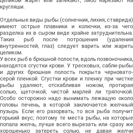
целиком жарят или запекают, либо нарезают на
кругляши.
Отдельные виды рыбы (солнечник, лихия, ставрида)
имеют острые плавники и колючки, из-за чего
разделка их в сыром виде крайне затруднительна.
Таких рыб после потрошения (удаления
внутренностей, глаз) следует варить или жарить
целиком.
У всех рыб в брюшной полости, вдоль позвоночника,
находятся сгустки крови. У тресковых, сабли-рыбы
и других брюшная полость покрыта черновато-
серой пленкой. Сгустки крови и пленку при чистке
рыбы удаляют, отскабливая ножом, протирая
солью, щеточкой, чистой марлей ли тряпочкой.
Особо осторожно надо вынимать лежащую около
головы печень, в которой заключается желчный
пузырь. Если его разорвать, то вся рыба получит
горький вкус; поэтому те места рыбы, на которые
попала желчь, лучше всего вырезать или сразу же
хорошенько затереть солью, не давая желчи