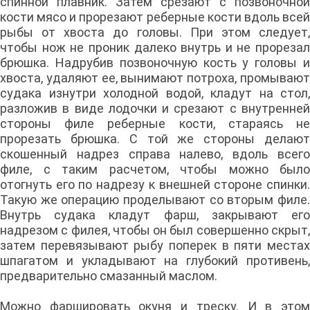
спинной плавник. Затем срезают с позвоночной
кости мясо и прорезают реберные кости вдоль всей
рыбы от хвоста до головы. При этом следует,
чтобы нож не проник далеко внутрь и не прорезал
брюшка. Надрубив позвоночную кость у головы и
хвоста, удаляют ее, вынимают потроха, промывают
судака изнутри холодной водой, кладут на стол,
разложив в виде лодочки и срезают с внутренней
стороны филе реберные кости, стараясь не
прорезать брюшка. С той же стороны делают
скошенный надрез справа налево, вдоль всего
филе, с таким расчетом, чтобы можно было
отогнуть его по надрезу к внешней стороне спинки.
Такую же операцию проделывают со вторым филе.
Внутрь судака кладут фарш, закрывают его
надрезом с филея, чтобы он был совершенно скрыт,
затем перевязывают рыбу поперек в пяти местах
шпагатом и укладывают на глубокий противень,
предварительно смазанный маслом.
Можно фаршировать окуня и треску. И в этом