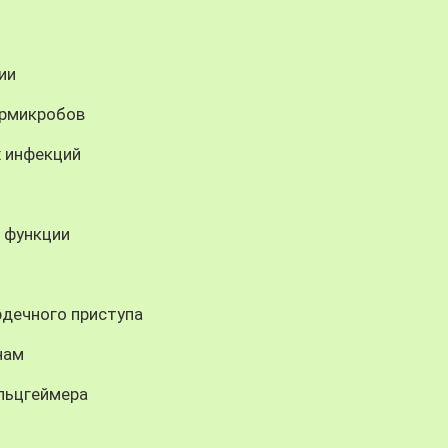
ии
ермикробов
 инфекций
 функции
рдечного приступа
нам
льцгеймера