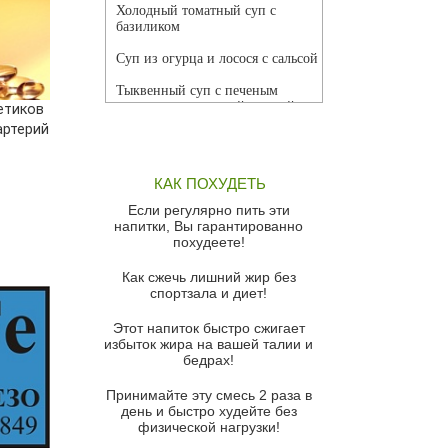
Холодный томатный суп с
базиликом
Суп из огурца и лосося с сальсой
Тыквенный суп с печеным
чесноком и томатной сальсой
етиков
артерий
Грибной суп
Томатный суп с кремом из
КАК ПОХУДЕТЬ
красного перца
Если регулярно пить эти
Парижский луковый суп
напитки, Вы гарантированно
похудеете!
Суп из спаржи и горошка с
сыром пармезан
Как сжечь лишний жир без
спортзала и диет!
Суп-крем из цветной капусты
Этот напиток быстро сжигает
Французский луковый суп
избыток жира на вашей талии и
бедрах!
Суп из баклажанов с моцареллой
и гремолатой
Принимайте эту смесь 2 раза в
Грибной крем-суп с кростини с
день и быстро худейте без
козьим сыром
физической нагрузки!