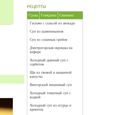
РЕЦЕПТЫ
Супы
Говядина
Свинина
Гаспачо с сальсой из авокадо
Суп из шампиньонов
Суп из сушеных грибов
Дмитрогорская окрошка на
кефире
Холодный дынный суп с
сорбетом
Щи из свежей и квашеной
капусты
Венгерский вишневый суп
Холодный томатный суп с
водкой
Холодный суп из огурца и
креветок