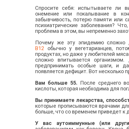
Спросите себя: испытываете ли в
онемение или покалывание в коне
забывчивость, потерю памяти или с
психиатрические заболевания? Что
проблема в этом, вы непременно захо
Почему же эту эпидемию сложно 
В12
обычно у вегетарианцев, пото
продуктах, но даже у любителей мяса
сложно впитывается организмом. 
предпринимать особые шаги, и д
появляется дефицит. Вот несколько п
Вам больше 55.
После среднего во
кислоты, которая необходима для по
Вы принимаете лекарства, способ
которые прописываются врачами для
больше, что со временем приведет к
У вас аутоиммунные (или други
заболеваниями, как болезнь Крона,