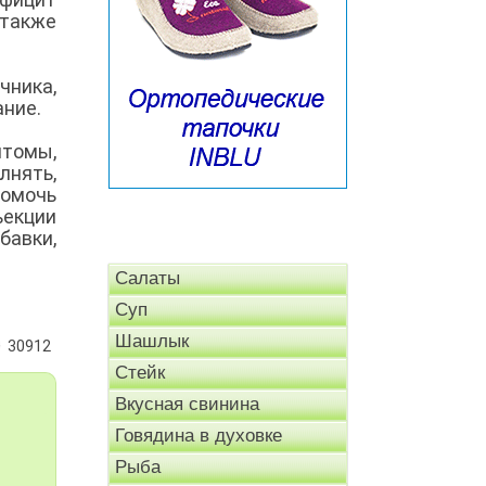
 также
чника,
ание.
птомы,
лнять,
помочь
ъекции
бавки,
Салаты
Суп
Шашлык
30912
Стейк
Вкусная свинина
Говядина в духовке
Рыба