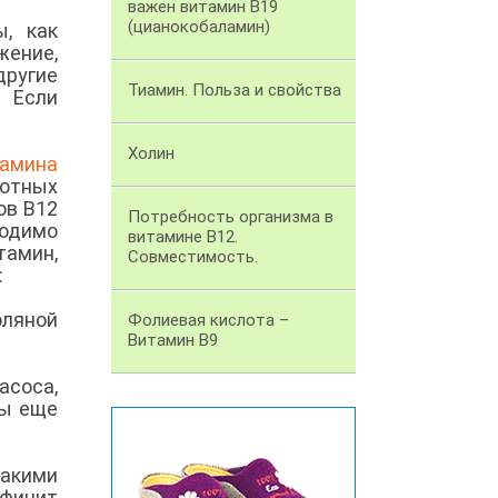
важен витамин В19
(цианокобаламин)
ы, как
ение,
другие
Тиамин. Польза и свойства
? Если
Холин
амина
отных
ов В12
Потребность организма в
одимо
витамине В12.
амин,
Совместимость.
:
оляной
Фолиевая кислота –
Витамин В9
асоса,
ты еще
кими
ефицит