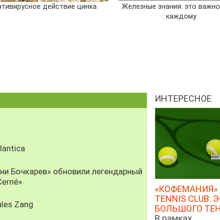
нтивирусное действие цинка
Железные знания: это важно
каждому
ИНТЕРЕСНОЕ
antica
рни Бочкарев» обновили легендарный
Černé»
«КОФЕМАНИЯ» 
TENNIS CLUB: 
les Zang
БОЛЬШОГО ТЕ
В рамках