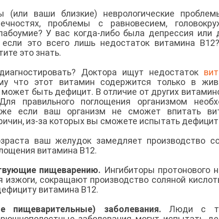
ы (или ваши близкие) неврологические проблем
чностях, проблемы с равновесием, головокруж
лабоумие? У вас когда-либо была депрессия или 
, если это всего лишь недостаток витамина В12
тите это знать.
диагностировать? Доктора ищут недостаток
вит
му что этот витамин содержится только в жив
 может быть дефицит. В отличие от других витамин
Для правильного поглощения организмом необх
аже если ваш организм не сможет впитать вит
ричин, из-за которых вы сможете испытать дефицит
зраста ваш желудок замедляет производство с
глощения витамина В12.
ствующие пищеварению.
Ингибиторы протонового н
 изжоги, сокращают производство соляной кисло
 дефициту витамина В12.
е пищеварительные) заболевания.
Люди с та
 брюшнополостные заболевания могут испытать д