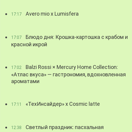
Avero mio x Lumisfera
17:17
Блюдо дня: Крошка-картошка с крабом и
17:07
красной икрой
Balzi Rossi × Mercury Home Collection:
17:02
«Атлас вкуса» — гастрономия, вдохновленная
ароматами
«ТехИнсайдер» х Cosmic latte
17:11
Светлый праздник: пасхальная
12:38