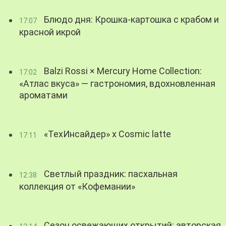
Блюдо дня: Крошка-картошка с крабом и
17:07
красной икрой
Balzi Rossi × Mercury Home Collection:
17:02
«Атлас вкуса» — гастрономия, вдохновленная
ароматами
«ТехИнсайдер» х Cosmic latte
17:11
Светлый праздник: пасхальная
12:38
коллекция от «Кофемании»
Сезон освежающих открытий: авторская