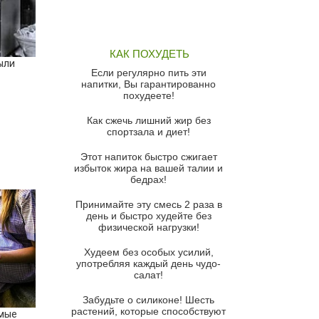
Грибной суп
Томатный суп с кремом из
КАК ПОХУДЕТЬ
красного перца
ыли
Если регулярно пить эти
Парижский луковый суп
напитки, Вы гарантированно
похудеете!
Суп из спаржи и горошка с
сыром пармезан
Как сжечь лишний жир без
спортзала и диет!
Суп-крем из цветной капусты
Этот напиток быстро сжигает
Французский луковый суп
избыток жира на вашей талии и
бедрах!
Суп из баклажанов с моцареллой
и гремолатой
Принимайте эту смесь 2 раза в
Грибной крем-суп с кростини с
день и быстро худейте без
козьим сыром
физической нагрузки!
Суп мисо с зеленым луком и
Худеем без особых усилий,
тофу
употребляя каждый день чудо-
салат!
Суп из помидоров черри с песто
из рукколы
Забудьте о силиконе! Шесть
растений, которые способствуют
амые
Португальский чесночный суп с