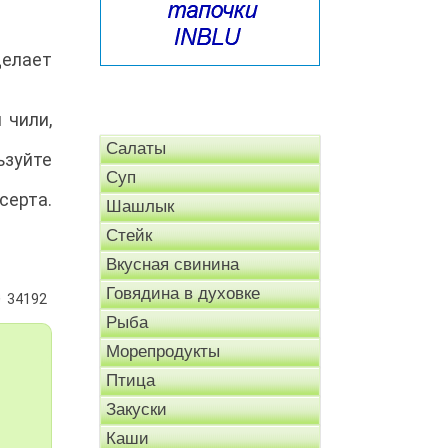
делает
 чили,
Салаты
ьзуйте
Суп
серта.
Шашлык
Стейк
Вкусная свинина
Говядина в духовке
34192
Рыба
Морепродукты
Птица
Закуски
Каши