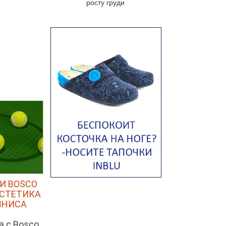
росту груди
яйцом
Авголемоно
Том ям с тофу
Ирландский картофельный суп
Суп из пастернака
Пряный морковный суп во время
зимних холодов
Тосканский фасолевый суп
Американский суп из красной
фасоли с сальсой гуакамоле
Острый чечевичный суп с
кремом из петрушки
Суп с лапшой рамен в
И BOSCO
Токийском стиле
ЭСТЕТИКА
Малайзийская лакса с
ННИСА
креветками
а с Bosco
Японский суп-лапша