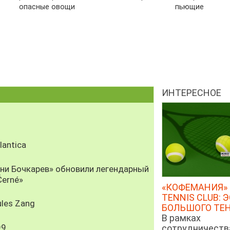
опасные овощи
пьющие
ИНТЕРЕСНОЕ
antica
рни Бочкарев» обновили легендарный
Černé»
«КОФЕМАНИЯ» 
TENNIS CLUB: 
les Zang
БОЛЬШОГО ТЕ
В рамках
99
сотрудничеств