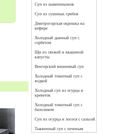
Суп из шампиньонов
Суп из сушеных грибов
Дмитрогорская окрошка на
кефире
Холодный дынный суп с
сорбетом
Щи из свежей и квашеной
капусты
Венгерский вишневый суп
Холодный томатный суп с
водкой
Холодный суп из огурца и
креветок
Холодный томатный суп с
базиликом
Суп из огурца и лосося с сальсой
Тыквенный суп с печеным
чесноком и томатной сальсой