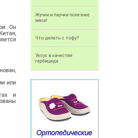
Жучки и паучки полезнее
мяса!
ои. Он
Китая,
Что делать с тофу?
яется
Уксус в качестве
гербицида
нован,
ми или
тах и
зованы