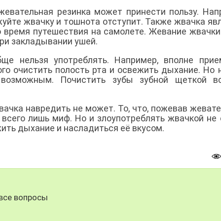
 жевательная резинка может принести пользу. Нап
жуйте жвачку и тошнота отступит. Также жвачка яв
 время путешествия на самолете. Жевание жвачки 
при закладывании ушей.
бще нельзя употреблять. Например, вполне при
го очистить полость рта и освежить дыхание. Но 
 возможным. Почистить зубы зубной щеткой в
ачка навредить не может. То, что, пожевав жеват
 всего лишь миф. Но и злоупотреблять жвачкой не 
ить дыхание и насладиться её вкусом.
все вопросы