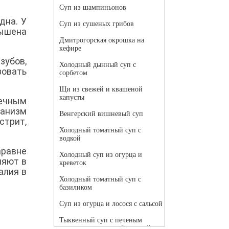
Суп из шампиньонов
дна. У
Суп из сушеных грибов
вышена
Дмитрогорская окрошка на
кефире
убов,
Холодный дынный суп с
овать
сорбетом
Щи из свежей и квашеной
капусты
шечным
ганизм
Венгерский вишневый суп
стрит,
Холодный томатный суп с
водкой
аравне
Холодный суп из огурца и
ляют в
креветок
алия в
Холодный томатный суп с
базиликом
Суп из огурца и лосося с сальсой
Тыквенный суп с печеным
чесноком и томатной сальсой