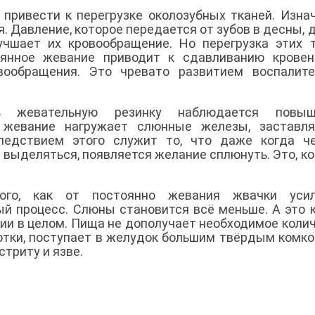
привести к перегрузке околозубных тканей. Изна
. Давление, которое передается от зубов в десны, 
чшает их кровообращение. Но перегрузка этих 
тоянное жевание приводит к сдавливанию крове
вообращения. Это чревато развитием воспалите
 жевательную резинку наблюдается повыш
 жевание нагружает слюнные железы, заставля
Следствием этого служит то, что даже когда ч
выделяться, появляется желание сплюнуть. Это, ко
ого, как от постоянно жевания жвачки усил
ый процесс. Слюны становится всё меньше. А это 
ии в целом. Пища не дополучает необходимое коли
отки, поступает в желудок большим твёрдым комко
триту и язве.