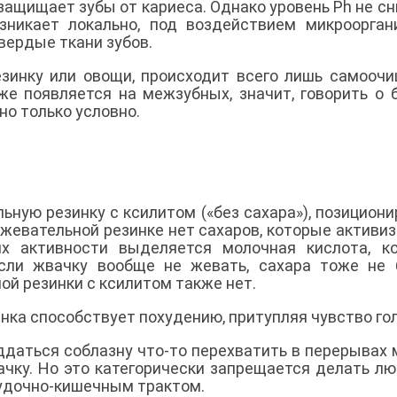
, защищает зубы от кариеса. Однако уровень Ph не с
зникает локально, под воздействием микроорган
ердые ткани зубов.
зинку или овощи, происходит всего лишь самооч
же появляется на межзубных, значит, говорить о 
о только условно.
ную резинку с ксилитом («без сахара»), позициони
й жевательной резинке нет сахаров, которые активи
их активности выделяется молочная кислота, к
сли жвачку вообще не жевать, сахара тоже не 
ой резинки с ксилитом также нет.
нка способствует похудению, притупляя чувство го
оддаться соблазну что-то перехватить в перерывах
чку. Но это категорически запрещается делать лю
удочно-кишечным трактом.