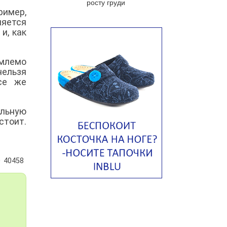
росту груди
яйцом
ример,
ляется
Авголемоно
и, как
Том ям с тофу
Ирландский картофельный суп
емлемо
нельзя
Суп из пастернака
се же
Пряный морковный суп во время
зимних холодов
ельную
Тосканский фасолевый суп
стоит.
Американский суп из красной
фасоли с сальсой гуакамоле
Острый чечевичный суп с
40458
кремом из петрушки
Суп с лапшой рамен в
Токийском стиле
Малайзийская лакса с
креветками
Японский суп-лапша