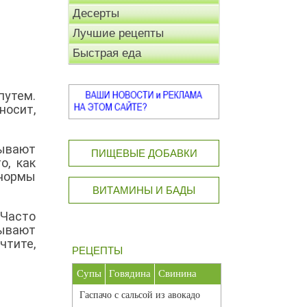
Десерты
Лучшие рецепты
Быстрая еда
путем.
носит,
ывают
ПИЩЕВЫЕ ДОБАВКИ
о, как
 нормы
ВИТАМИНЫ И БАДЫ
Часто
зывают
чтите,
РЕЦЕПТЫ
Супы
Говядина
Свинина
Гаспачо с сальсой из авокадо