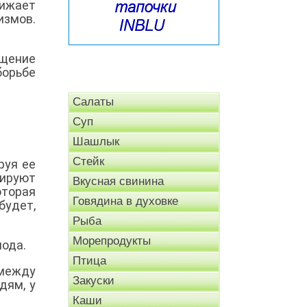
нижает
измов.
ищение
борьбе
Салаты
Суп
Шашлык
Стейк
руя ее
зируют
Вкусная свинина
оторая
Говядина в духовке
будет,
Рыба
Морепродукты
лода.
Птица
 между
Закуски
дям, у
Каши