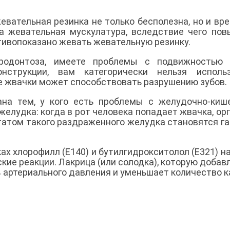
вательная резинка не только бесполезна, но и вре
а жевательная мускулатура, вследствие чего по
тивопоказано жевать жевательную резинку.
родонтоза, имеете проблемы с подвижностью з
онструкции, вам категорически нельзя использ
ие жвачки может способствовать разрушению зубов.
ана тем, у кого есть проблемы с желудочно-ки
елудка: когда в рот человека попадает жвачка, ор
татом такого раздраженного желудка становятся га
х хлорофилл (Е140) и бутилгидрокситолол (Е321) н
кие реакции. Лакрица (или солодка), которую добав
 артериального давления и уменьшает количество к