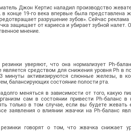
иматель Джон Кертис наладил производство жеват
А в конце 19-го века впервые была представлена ж
«предотвращает разрушение зубов». Сейчас реклама
чка защищает от кариеса и убирает зубной налет. 
твенное мнение.
резинки уверяют, что она нормализует Ph-балан
е является средством для снижения уровня Ph в п
-3 минуты активизируются слюнные железы, в к
ем, балансирующих состояние полости рта.
адолго меняться в зависимости от того, какую п
рганизм сам в состоянии привести Ph-баланс в 
ять только в том случае, если вы будете жевать 
 все заявления о влиянии жвачки на Ph-баланс яв
 резинки говорят о том, что жвачка снижает у