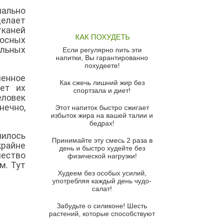
чально
Грибной суп
делает
тканей
Томатный суп с кремом из
КАК ПОХУДЕТЬ
носных
красного перца
льных
Если регулярно пить эти
Парижский луковый суп
напитки, Вы гарантированно
похудеете!
Суп из спаржи и горошка с
енное
сыром пармезан
Как сжечь лишний жир без
ет их
спортзала и диет!
Суп-крем из цветной капусты
еловек
нечно,
Этот напиток быстро сжигает
Французский луковый суп
избыток жира на вашей талии и
бедрах!
Суп из баклажанов с моцареллой
и гремолатой
илось
Принимайте эту смесь 2 раза в
крайне
Грибной крем-суп с кростини с
день и быстро худейте без
чество
козьим сыром
физической нагрузки!
м. Тут
Суп мисо с зеленым луком и
Худеем без особых усилий,
тофу
употребляя каждый день чудо-
салат!
Суп из помидоров черри с песто
из рукколы
Забудьте о силиконе! Шесть
растений, которые способствуют
Португальский чесночный суп с