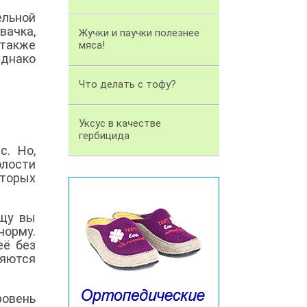
ельной
вачка,
Жучки и паучки полезнее
 также
мяса!
Однако
Что делать с тофу?
Уксус в качестве
гербицида
с. Но,
олости
оторых
ищу вы
норму.
её без
ляются
ровень