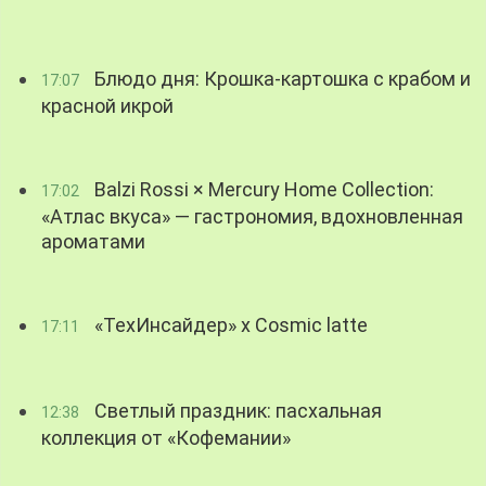
Блюдо дня: Крошка-картошка с крабом и
17:07
красной икрой
Balzi Rossi × Mercury Home Collection:
17:02
«Атлас вкуса» — гастрономия, вдохновленная
ароматами
«ТехИнсайдер» х Cosmic latte
17:11
Светлый праздник: пасхальная
12:38
коллекция от «Кофемании»