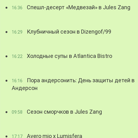
Спешл-десерт «Медвезай» в Jules Zang
16:36
Клубничный сезон в Dizengof/99
16:29
Холодные супы в Atlantica Bistro
16:22
Пора андерсонить: День защиты детей в
16:16
Андерсон
Сезон сморчков в Jules Zang
09:58
Avero mio x Lumisfera
17:17