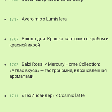
Avero mio x Lumisfera
17:17
Блюдо дня: Крошка-картошка с крабом и
17:07
красной икрой
Balzi Rossi × Mercury Home Collection:
17:02
«Атлас вкуса» — гастрономия, вдохновленная
ароматами
«ТехИнсайдер» х Cosmic latte
17:11