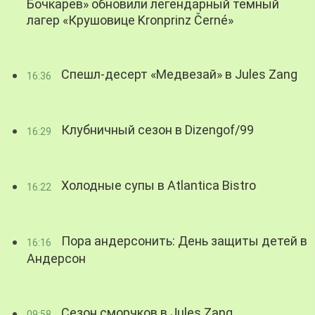
Бочкарев» обновили легендарный темный
лагер «Крушовице Kronprinz Černé»
Спешл-десерт «Медвезай» в Jules Zang
16:36
Клубничный сезон в Dizengof/99
16:29
Холодные супы в Atlantica Bistro
16:22
Пора андерсонить: День защиты детей в
16:16
Андерсон
Сезон сморчков в Jules Zang
09:58