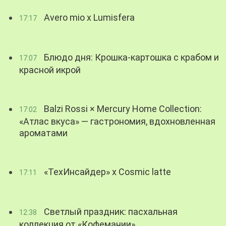
Avero mio x Lumisfera
17:17
Блюдо дня: Крошка-картошка с крабом и
17:07
красной икрой
Balzi Rossi × Mercury Home Collection:
17:02
«Атлас вкуса» — гастрономия, вдохновленная
ароматами
«ТехИнсайдер» х Cosmic latte
17:11
Светлый праздник: пасхальная
12:38
коллекция от «Кофемании»