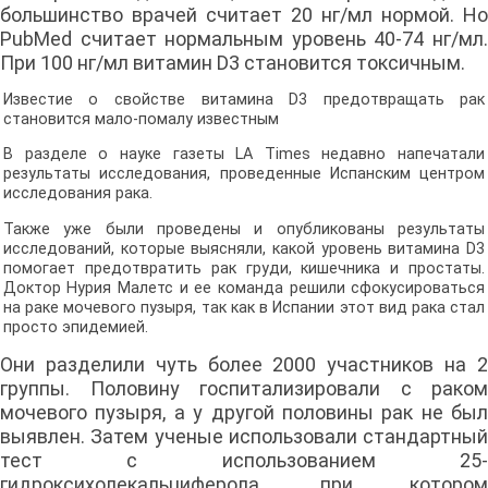
большинство врачей считает 20 нг/мл нормой. Но
PubMed считает нормальным уровень 40-74 нг/мл.
При 100 нг/мл витамин D3 становится токсичным.
Известие о свойстве витамина D3 предотвращать рак
становится мало-помалу известным
В разделе о науке газеты LA Times недавно напечатали
результаты исследования, проведенные Испанским центром
исследования рака.
Также уже были проведены и опубликованы результаты
исследований, которые выясняли, какой уровень витамина D3
помогает предотвратить рак груди, кишечника и простаты.
Доктор Нурия Малетс и ее команда решили сфокусироваться
на раке мочевого пузыря, так как в Испании этот вид рака стал
просто эпидемией.
Они разделили чуть более 2000 участников на 2
группы. Половину госпитализировали с раком
мочевого пузыря, а у другой половины рак не был
выявлен. Затем ученые использовали стандартный
тест с использованием 25-
гидроксихолекальциферола, при котором