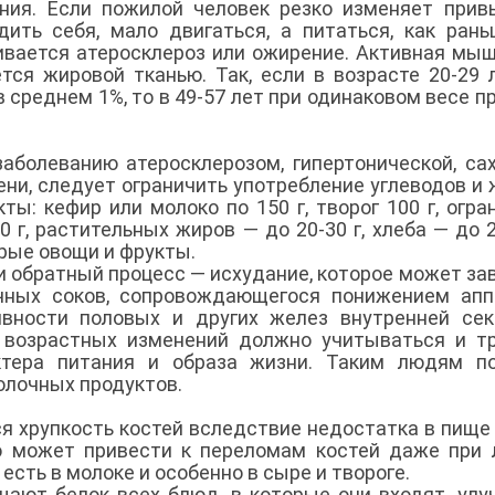
ния. Если пожилой человек резко изменяет при
ить себя, мало двигаться, а питаться, как рань
вивается атеросклероз или ожирение. Активная мы
тся жировой тканью. Так, если в возрасте 20-29 
 среднем 1%, то в 49-57 лет при одинаковом весе п
аболеванию атеросклерозом, гипертонической, са
ни, следует ограничить употребление углеводов и 
ы: кефир или молоко по 150 г, творог 100 г, огра
 г, растительных жиров — до 20-30 г, хлеба — до 2
ырые овощи и фрукты.
 обратный процесс — исхудание, которое может за
чных соков, сопровождающегося понижением апп
вности половых и других желез внутренней сек
х возрастных изменений должно учитываться и т
ктера питания и образа жизни. Таким людям по
олочных продуктов.
я хрупкость костей вследствие недостатка в пище
о может привести к переломам костей даже при 
сть в молоке и особенно в сыре и твороге.
ают белок всех блюд, в которые они входят, ул