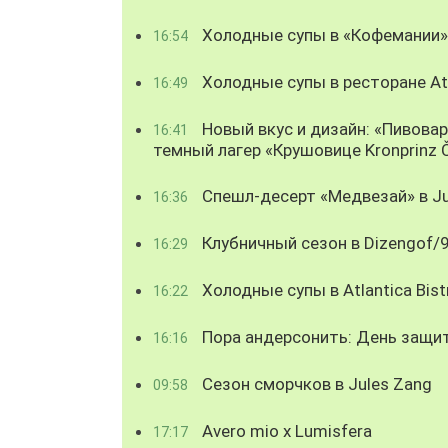
Холодные супы в «Кофемании»
16:54
Холодные супы в ресторане Atl
16:49
Новый вкус и дизайн: «Пивова
16:41
темный лагер «Крушовице Kronprinz 
Спешл-десерт «Медвезай» в Ju
16:36
Клубничный сезон в Dizengof/
16:29
Холодные супы в Atlantica Bist
16:22
Пора андерсонить: День защи
16:16
Сезон сморчков в Jules Zang
09:58
Avero mio x Lumisfera
17:17