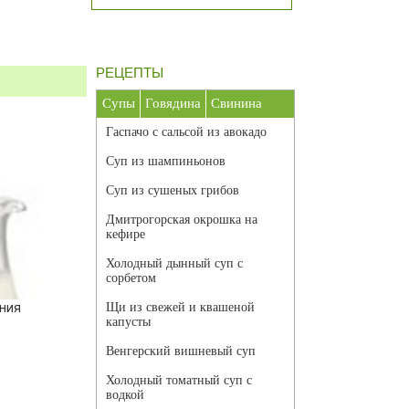
РЕЦЕПТЫ
Супы
Говядина
Свинина
Гаспачо с сальсой из авокадо
Суп из шампиньонов
Суп из сушеных грибов
Дмитрогорская окрошка на
кефире
Холодный дынный суп с
сорбетом
ния
Щи из свежей и квашеной
капусты
Венгерский вишневый суп
Холодный томатный суп с
водкой