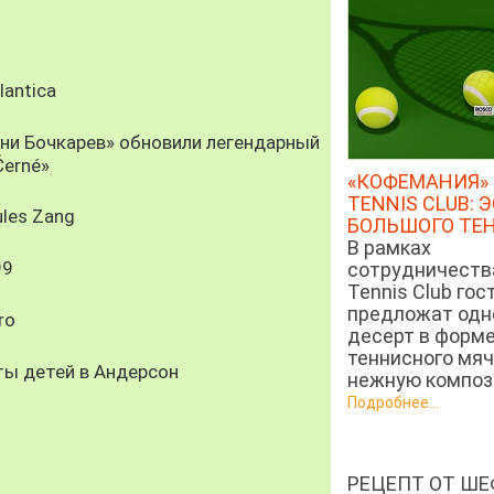
antica
рни Бочкарев» обновили легендарный
Černé»
«КОФЕМАНИЯ» 
TENNIS CLUB: 
les Zang
БОЛЬШОГО ТЕ
В рамках
99
сотрудничеств
Tennis Club гос
предложат од
ro
десерт в форм
теннисного мяч
ты детей в Андерсон
нежную компози
Подробнее...
РЕЦЕПТ ОТ ШЕ