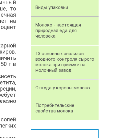
вычный
Виды упаковки
ше, то
шечная
лет на
Молоко - настоящая
роцент
природная еда для
человека
харной
жиров.
13 основных анализов
ничить
входного контроля сырого
50 г в
молока при приемке на
молочный завод
висеть
етита,
Откуда у коровы молоко
реции,
ребует
лезно
Потребительские
свойства молока
 солей
легких
учшают