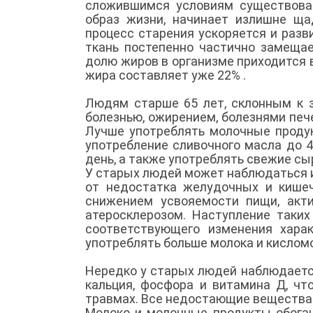
сложившимся условиям существова
образ жизни, начинает излишне щад
процесс старения ускоряется и раз
ткань постепенно частично замещае
долю жиров в организме приходится в
жира составляет уже 22% .
Людям старше 65 лет, склонным к з
болезнью, ожирением, болезнями пече
Лучше употреблять молочные продукт
употребление сливочного масла до 40
день, а также употреблять свежие с
У старых людей может наблюдаться и
от недостатка желудочных и кише
снижением усвояемости пищи, акти
атеросклерозом. Наступление таки
соответствующего изменения хара
употреблять больше молока и кислом
Нередко у старых людей наблюдаетс
кальция, фосфора и витамина Д, чт
травмах. Все недостающие вещества е
Молоко и молочные продукты обогащ