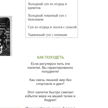
Холодный суп из огурца и
креветок
Холодный томатный суп с
базиликом
Суп из огурца и лосося с сальсой
Тыквенный суп с печеным
чесноком и томатной сальсой
Грибной суп
Томатный суп с кремом из
КАК ПОХУДЕТЬ
красного перца
Если регулярно пить эти
Парижский луковый суп
напитки, Вы гарантированно
похудеете!
Суп из спаржи и горошка с
сыром пармезан
Как сжечь лишний жир без
спортзала и диет!
Суп-крем из цветной капусты
Этот напиток быстро сжигает
Французский луковый суп
избыток жира на вашей талии и
бедрах!
Суп из баклажанов с моцареллой
и гремолатой