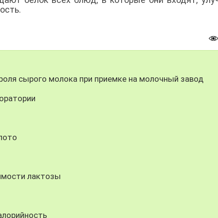
ость.
роля сырого молока при приемке на молочный завод
боратории
лото
имости лактозы
алорийность