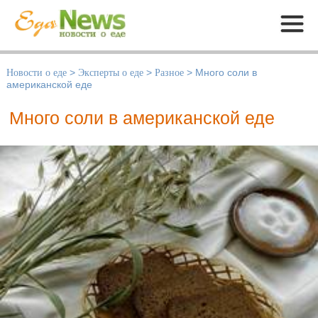
Меню
Новости о еде
>
Эксперты о еде
>
Разное
>
Много соли в
американской еде
Много соли в американской еде