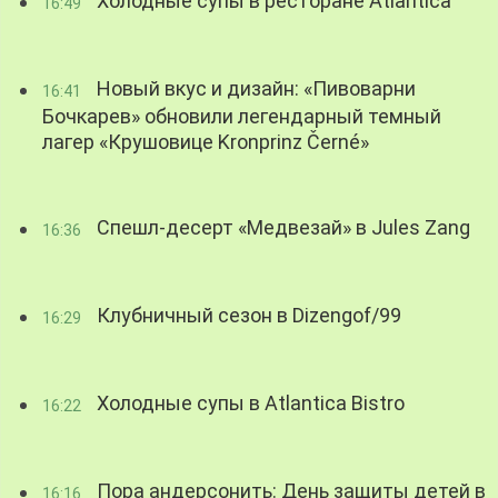
Холодные супы в ресторане Atlantica
16:49
Новый вкус и дизайн: «Пивоварни
16:41
Бочкарев» обновили легендарный темный
лагер «Крушовице Kronprinz Černé»
Спешл-десерт «Медвезай» в Jules Zang
16:36
Клубничный сезон в Dizengof/99
16:29
Холодные супы в Atlantica Bistro
16:22
Пора андерсонить: День защиты детей в
16:16