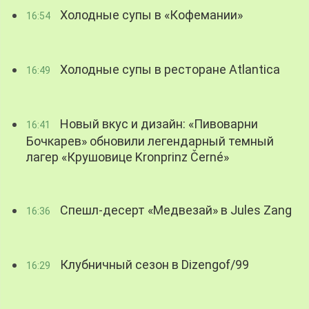
Холодные супы в «Кофемании»
16:54
Холодные супы в ресторане Atlantica
16:49
Новый вкус и дизайн: «Пивоварни
16:41
Бочкарев» обновили легендарный темный
лагер «Крушовице Kronprinz Černé»
Спешл-десерт «Медвезай» в Jules Zang
16:36
Клубничный сезон в Dizengof/99
16:29