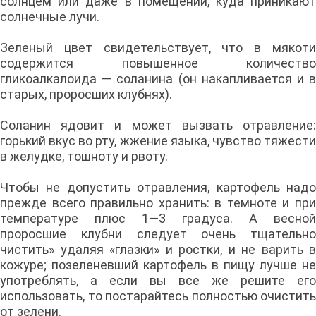
солнцем или даже в помещении, куда приникают
солнечные лучи.
Зеленый цвет свидетельствует, что в мякоти
содержится повышенное количество
гликоалкалоида — соланина (он накапливается и в
старых, проросших клубнях).
Соланин ядовит и может вызвать отравление:
горький вкус во рту, жжение языка, чувство тяжести
в желудке, тошноту и рвоту.
Чтобы не допустить отравления, картофель надо
прежде всего правильно хранить: в темноте и при
температуре плюс 1—3 градуса. А весной
проросшие клубни следует очень тщательно
чистить» удаляя «глазки» и ростки, и не варить в
кожуре; позеленевший картофель в пищу лучше не
употреблять, а если вы все же решите его
использовать, то постарайтесь полностью очистить
от зелени.