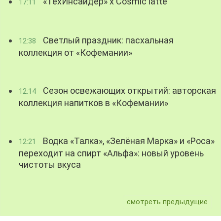
«ТехИнсайдер» х Cosmic latte
17:11
Светлый праздник: пасхальная
12:38
коллекция от «Кофемании»
Сезон освежающих открытий: авторская
12:14
коллекция напитков в «Кофемании»
Водка «Талка», «Зелёная Марка» и «Роса»
12:21
переходит на спирт «Альфа»: новый уровень
чистоты вкуса
смотреть предыдущие