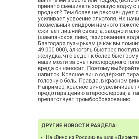
принято смешивать хорошую водку с 
продукт? Тем более не рекомендует 
усиливает усвоение алкоголя. Не начи
похмельный синдром намного тяжелее
сжигает лишний сахар, а, заодно и ал
(шампанское, пиво, газированная вод
Благодаря пузырькам (а как вы помни
49 000 000), алкоголь быстрее посту
желудка, что ведет к более быстрому
наши мозги за счет кислородного голо
вреда он наносит. Поэтому выбирайте
напиток. Красное вино содержит тир
головную боль. Правда, в красном ви
Например, красное вино увеличивает 
предотвращению атеросклероза, а та
препятствует тромбообразованию.
ДРУГИЕ НОВОСТИ РАЗДЕЛА:
На «Вино из России» вышла «Директи