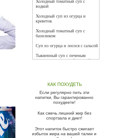
Холодный томатный суп с
водкой
Холодный суп из огурца и
креветок
Холодный томатный суп с
базиликом
Суп из огурца и лосося с сальсой
Тыквенный суп с печеным
чесноком и томатной сальсой
Грибной суп
Томатный суп с кремом из
КАК ПОХУДЕТЬ
красного перца
Если регулярно пить эти
Парижский луковый суп
напитки, Вы гарантированно
похудеете!
Суп из спаржи и горошка с
сыром пармезан
Как сжечь лишний жир без
спортзала и диет!
Суп-крем из цветной капусты
Этот напиток быстро сжигает
Французский луковый суп
избыток жира на вашей талии и