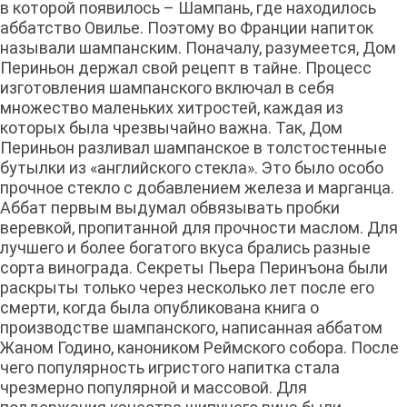
в которой появилось – Шампань, где находилось
аббатство Овилье. Поэтому во Франции напиток
называли шампанским. Поначалу, разумеется, Дом
Периньон держал свой рецепт в тайне. Процесс
изготовления шампанского включал в себя
множество маленьких хитростей, каждая из
которых была чрезвычайно важна. Так, Дом
Периньон разливал шампанское в толстостенные
бутылки из «английского стекла». Это было особо
прочное стекло с добавлением железа и марганца.
Аббат первым выдумал обвязывать пробки
веревкой, пропитанной для прочности маслом. Для
лучшего и более богатого вкуса брались разные
сорта винограда. Секреты Пьера Перинъона были
раскрыты только через несколько лет после его
смерти, когда была опубликована книга о
производстве шампанского, написанная аббатом
Жаном Годино, каноником Реймского собора. После
чего популярность игристого напитка стала
чрезмерно популярной и массовой. Для