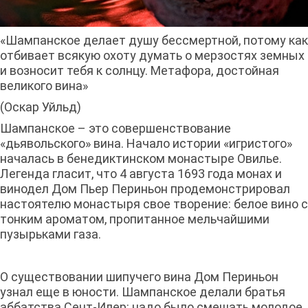
«Шампанское делает душу бессмертной, потому как
отбивает всякую охоту думать о мерзостях земных
и возносит тебя к солнцу. Метафора, достойная
великого вина»
(Оскар Уйльд)
Шампанское – это совершенствование
«дьявольского» вина. Начало истории «игристого»
началась в бенедиктинском монастыре Овилье.
Легенда гласит, что 4 августа 1693 года монах и
винодел Дом Пьер Периньон продемонстрировал
настоятелю монастыря свое творение: белое вино с
тонким ароматом, пропитанное мельчайшими
пузырьками газа.
О существовании шипучего вина Дом Периньон
узнал еще в юности. Шампанское делали братья
аббатства Сент-Илер: надо было смешать молодое