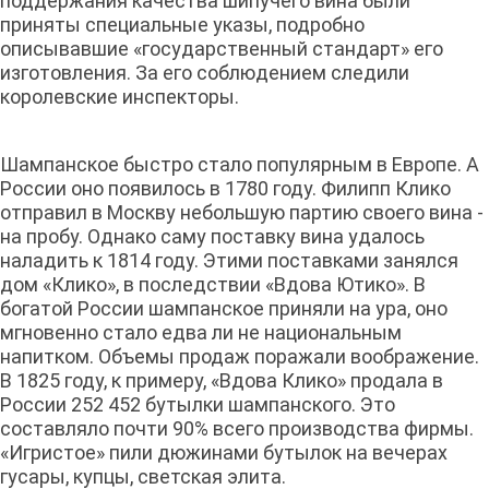
поддержания качества шипучего вина были
приняты специальные указы, подробно
описывавшие «государственный стандарт» его
изготовления. За его соблюдением следили
королевские инспекторы.
Шампанское быстро стало популярным в Европе. А
России оно появилось в 1780 году. Филипп Клико
отправил в Москву небольшую партию своего вина -
на пробу. Однако саму поставку вина удалось
наладить к 1814 году. Этими поставками занялся
дом «Клико», в последствии «Вдова Ютико». В
богатой России шампанское приняли на ура, оно
мгновенно стало едва ли не национальным
напитком. Объемы продаж поражали воображение.
В 1825 году, к примеру, «Вдова Клико» продала в
России 252 452 бутылки шампанского. Это
составляло почти 90% всего производства фирмы.
«Игристое» пили дюжинами бутылок на вечерах
гусары, купцы, светская элита.