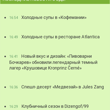
Холодные супы в «Кофемании»
16:54
Холодные супы в ресторане Atlantica
16:49
Новый вкус и дизайн: «Пивоварни
16:41
Бочкарев» обновили легендарный темный
лагер «Крушовице Kronprinz Černé»
Спешл-десерт «Медвезай» в Jules Zang
16:36
Клубничный сезон в Dizengof/99
16:29