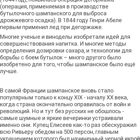
(операция, применяемая в производстве
бутылочного шампанского для выброса
дрожжевого осадка). В 1844 году Генри Абеле
первым применил лед при дегоржаже.
Многие ученые и виноделы изобретали идей для
совершенствования напитка. И многие методы
определения дозировки сахара, и технологии для
борьбы с боем бутылок – много другого было
изобретено для того, чтобы шампанское было ещё
лучше.
В самой Франции шампанское вновь стало
популярным только к концу XIX - началу XX века,
когда страна окончательно оправилась от войн и
революций. Но и тут без русских не обошлось -
самые шумные и яркие вечеринки устраивали
именно они. Купец Елисеев как-то раз обескуражил
всю Ривьеру обедом на 500 персон, главным
украшением которого был начиненный черной икрой