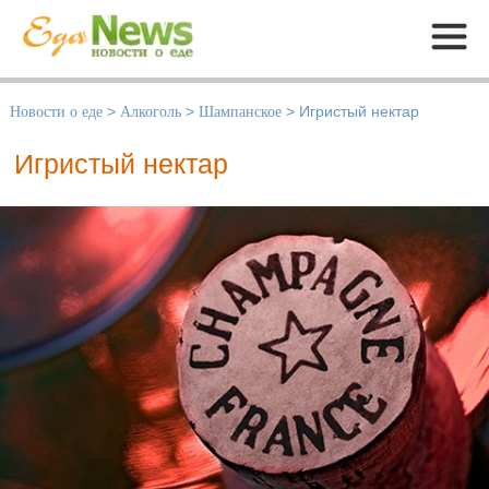
Меню
Новости о еде
>
Алкоголь
>
Шампанское
>
Игристый нектар
Игристый нектар