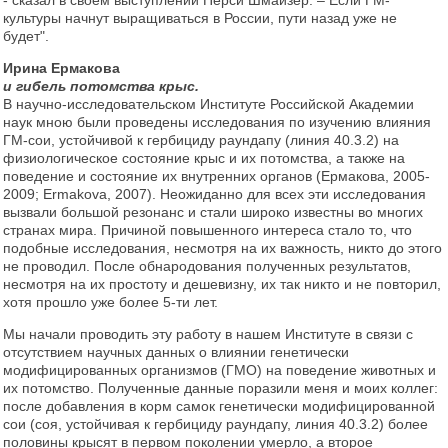
культуры начнут выращиваться в России, пути назад уже не
будет".
Ирина Ермакова
и гибель потомства крыс.
В научно-исследовательском Институте Российской Академии
наук мною были проведены исследования по изучению влияния
ГМ-сои, устойчивой к гербициду раундапу (линия 40.3.2) на
физиологическое состояние крыс и их потомства, а также на
поведение и состояние их внутренних органов (Ермакова, 2005-
2009; Ermakova, 2007). Неожиданно для всех эти исследования
вызвали большой резонанс и стали широко известны во многих
странах мира. Причиной повышенного интереса стало то, что
подобные исследования, несмотря на их важность, никто до этого
не проводил. После обнародования полученных результатов,
несмотря на их простоту и дешевизну, их так никто и не повторил,
хотя прошло уже более 5-ти лет.
Мы начали проводить эту работу в нашем Институте в связи с
отсутствием научных данных о влиянии генетически
модифицированных организмов (ГМО) на поведение животных и
их потомство. Полученные данные поразили меня и моих коллег:
после добавления в корм самок генетически модифицированной
сои (соя, устойчивая к гербициду раундапу, линия 40.3.2) более
половины крысят в первом поколении умерло, а второе