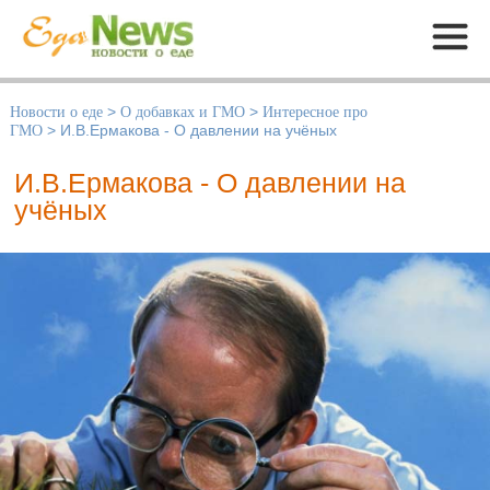
Меню
Новости о еде
>
О добавках и ГМО
>
Интересное про
ГМО
>
И.В.Ермакова - О давлении на учёных
И.В.Ермакова - О давлении на
учёных