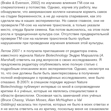
(Brake & Evenson, 2002) по изучению влияния ГМ-сои на
сперматогенез у потомства. Однако, изучив эту работу, мы
обнаружили, что американские коллеги начинали кормить самок
на стадии беременности, а не до начала спаривания, как это
сделали мы в наших экспериментах. Но самое главное, они не
проверили ГМ-сою на наличие трансгенов, а только указали
место, откуда брали семена. Как потом выяснилось, на этом поле
росла и традиционная культура сои. Отсутствие предварительной
проверки ГМ-сои на наличие трансгенов было грубым
нарушением при проведении изучения влияния этой культуры.
Летом 2007 г. я получила приглашение от редактора очень
известного журнала
Nature Biotechnology
Эндрю Маршалла (
A.
Marshall
) ответить на ряд вопросов о своих исследованиях. Я
предложила редактору опубликовать мою полную статью с
подробным описанием всех экспериментов. Однако, несмотря на
то, что они должны были быть заинтересованы в получении
полной информации о проведённых исследованиях, мне было
отказано. В 2007г. в спешном порядке журнал Nature
Biotechnology публикует интервью со мной в сопровождении
критики 4-х учёных, которые не являлись специалистами в
области физиологии. Основная часть замечаний этих учёных
(
Bruce Chassy, Vivian Moses, Alan McHughen и Val
Giddings)
касалась тех пунктов, которых не было в моих ответах и
я не могла ответить на их критику, поскольку меня не ознакомили