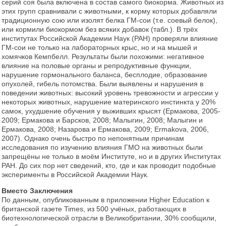
серий соя была включена в состав самого биокорма. Животных из
этих групп сравнивали с животными, к корму которых добавляли
традиционную сою или изолят белка ГМ-сои (т.е. соевый белок),
или кормили биокормом без всяких добавок (табл.). В трёх
институтах Российской Академии Наук (РАН) проверяли влияние
ГМ-сои не только на лабораторных крыс, но и на мышей и
хомячков Кемпбелл. Результаты были похожими: негативное
влияние на половые органы и репродуктивные функции,
нарушение гормонального баланса, бесплодие, образование
опухолей, гибель потомства. Были выявлены и нарушения в
поведении животных: высокий уровень тревожности и агрессии у
некоторых животных, нарушение материнского инстинкта у 20%
самок, ухудшение обучения у выживших крысят (Ермакова, 2005-
2009; Ермакова и Барсков, 2008; Малыгин, 2008; Малыгин и
Ермакова, 2008; Назарова и Ермакова, 2009; Ermakova, 2006,
2007). Однако очень быстро по непонятным причинам
исследования по изучению влияния ГМО на животных были
запрещёны не только в моём Институте, но и в других Институтах
РАН. До сих пор нет сведений, кто, где и как проводит подобные
эксперименты в Российской Академии Наук.
Вместо Заключения
По данным, опубликованным в приложении Higher Education к
британской газете Times, из 500 учёных, работающих в
биотехнологической отрасли в Великобритании, 30% сообщили,