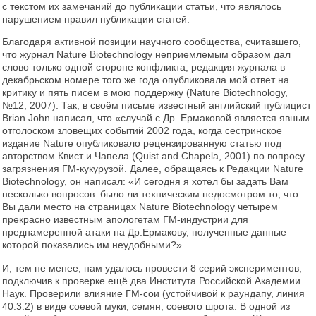
с текстом их замечаний до публикации статьи, что являлось
нарушением правил публикации статей.
Благодаря активной позиции научного сообщества, считавшего,
что журнал Nature Biotechnology неприемлемым образом дал
слово только одной стороне конфликта, редакция журнала в
декабрьском номере того же года опубликовала мой ответ на
критику и пять писем в мою поддержку (Nature Biotechnology,
№12, 2007). Так, в своём письме известный английский публицист
Brian John написал, что «случай с Др. Ермаковой является явным
отголоском зловещих событий 2002 года, когда сестринское
издание Nature опубликовало рецензированную статью под
авторством Квист и Чапела (Quist and Chapela, 2001) по вопросу
загрязнения ГМ-кукурузой. Далее, обращаясь к Редакции Nature
Biotechnology, он написал: «И сегодня я хотел бы задать Вам
несколько вопросов: было ли техническим недосмотром то, что
Вы дали место на страницах Nature Biotechnology четырем
прекрасно известным апологетам ГМ-индустрии для
преднамеренной атаки на Др.Ермакову, полученные данные
которой показались им неудобными?».
И, тем не менее, нам удалось провести 8 серий экспериментов,
подключив к проверке ещё два Института Российской Академии
Наук. Проверили влияние ГМ-сои (устойчивой к раундапу, линия
40.3.2) в виде соевой муки, семян, соевого шрота. В одной из