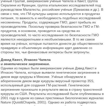
ученый Пуштай, американские учёные Чапела и Квист, группа
Сералини из Франции, группа итальянских исследователей под
руководством Малатесты, российские учёные (Ермакова и др.). В
связи с тем, что ГМ-культуры широко используются в продуктах
питания, то важность и необходимость подобных исследований
несомненны. Продукты, содержащие ГМО, дают прибыль их
производителям. Поскольку проверка безопасности ГМО и ГМ-
продуктов, в основном, проводится на средства их
производителей, то часто исследования по безопасности ГМО
являются некорректными и необъективными. В то же самое
время на учёных, которые пытаются донести до общественности
правдивую и объективную информацию идет давление со
стороны тех, чьи финансовые интересы были затронуты.
Дэвид Квист, Игнасио Чапела
и генетическое загрязнение.
Одними из первых были американские учёные Дэвид Квист и
Игнасио Чапела, которые выявили генетическое загрязнение в
диком виде кукурузы в Мексике. Учёные обнаружили в
аборигенном диком виде кукурузы вирусный промотор 35S,
используемый для создания ГМ-растений. Генетическое
загрязнение произошло в результате ввоза в страну трансгенной
кукурузы из США. Результаты исследований были опубликованы в
2001 году в одном из самых престижных биологических журналах
Nature (Quist&Chapela, 2001). Однако их работа подверглась