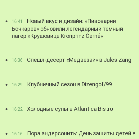
Новый вкус и дизайн: «Пивоварни
16:41
Бочкарев» обновили легендарный темный
лагер «Крушовице Kronprinz Černé»
Спешл-десерт «Медвезай» в Jules Zang
16:36
Клубничный сезон в Dizengof/99
16:29
Холодные супы в Atlantica Bistro
16:22
Пора андерсонить: День защиты детей в
16:16