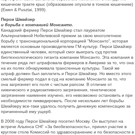
кишечном тракте крыс (образование опухоли в тонком кишечнике)
(Ewen & Pusztai, 1999).
Перси Шмайзер
и борьба с компанией Монсанто.
Канадский фермер Перси Шмайзер стал лауреатом
Альтернативной Нобелевской премии за свою многолетнюю
борьбу с транснациональной корпорацией "Монсанто", которая
является основным производителем ГМ-культур. Перси Шмайзер
единственный человек, который смог выиграть суд против
биотехнологического гиганта компании Монсанто. Эта компания в
течение ряда лет штрафовала фермеров в Америке за то, что она
на их полях обнаруживала трансгенные культуры. Такой же
штраф должен был заплатить и Перси Шмайзер. Но вместо этого
смелый фермер подал в суд на компанию Монсанто за то, что
она загрязняет его поля с чистым рапсом. В отличие от
химического и радиоактивного загрязнения, генетическое
загрязнение наименее изучено, его невозможно остановить и при
необходимости ликвидировать. После нескольких лет борьбы
Шмайзеру все-таки удалось получить денежную компенсацию за
причиненный ему ущерб.
В 2008 году Перси Шмайзер посетил Москву. Он выступил на
встрече Альянса СНГ «За биобезопасность», принял участие в
круглом столе Комиссий по здравоохранению и по безопасности в