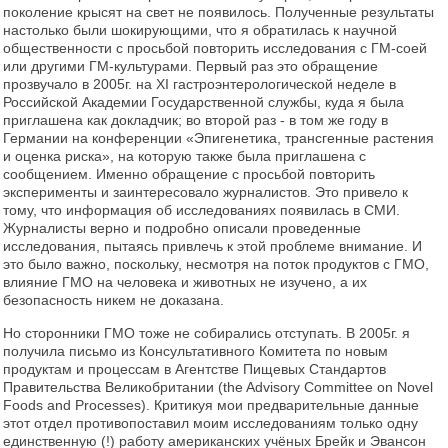
поколение крысят на свет не появилось. Полученные результаты
настолько были шокирующими, что я обратилась к научной
общественности с просьбой повторить исследования c ГМ-соей
или другими ГМ-культурами. Первый раз это обращение
прозвучало в 2005г. на XI гастроэнтерологической неделе в
Российской Академии Государственной службы, куда я была
приглашена как докладчик; во второй раз - в том же году в
Германии на конференции «Эпигенетика, трансгенные растения
и оценка риска», на которую также была приглашена с
сообщением. Именно обращение с просьбой повторить
эксперименты и заинтересовало журналистов. Это привело к
тому, что информация об исследованиях появилась в СМИ.
Журналисты верно и подробно описали проведенные
исследования, пытаясь привлечь к этой проблеме внимание. И
это было важно, поскольку, несмотря на поток продуктов с ГМО,
влияние ГМО на человека и животных не изучено, а их
безопасность никем не доказана.
Но сторонники ГМО тоже не собирались отступать. В 2005г. я
получила письмо из Консультативного Комитета по новым
продуктам и процессам в Агентстве Пищевых Стандартов
Правительства Великобритании (the Advisory Committee on Novel
Foods and Processes). Критикуя мои предварительные данные
этот отдел противопоставил моим исследованиям только одну
единственную (!) работу американских учёных Брейк и Эвансон