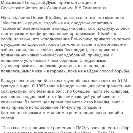
Московской Городской Думе, прочитал лекцию в
Сельскохозяйственной Академии им. К.А.Тимирязева.
На заседаниях Перси Шмайзер рассказал о том, что компания
"Монсанто" и другие, подобные ей, продолжают активно
"заражать" американские и канадские рапс, сою, кукурузу, хлопок
генетически модифицированными организмами. Шмайзер
сообщил также, что использование ГМ-культур привело не только
к ухудшению здоровья людей (онкологические и аллергические
заболевания, повышение риска бесплодия), но и привело к
применению новых химических удобрений, приведшее к
появлению устойчивых к ним сорняков. С подобными
"суперсорняками", поражающими не только поля, но
появляющимися уже и в городах, пока не найден способ борьбы.
Канада является одной из трех крупнейших производителей ГМ-
культур в мире. С 1996 года в Канаде выращиваются трансгенные
соя, кукуруза, хлопчатник и рапс, по большей части это культуры,
имеющие внедренный ген, обеспечивающий устойчивость к
химикатам. В настоящее время правительство Канады, видя к
чему привело использование ГМ-культур, отказали
биотехнологическим компаниям в регистрации новых линий и
сортов.
"Пока вы не выращиваете растения с ГМО, у вас ещё есть выбор,
- сказал в своём выступлении Перси Шмайзер. – Если ГМ-