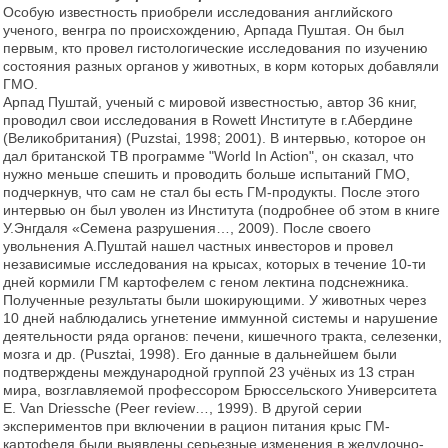
Особую известность приобрели исследования английского
ученого, венгра по происхождению, Арпада Пуштая. Он был
первым, кто провел гистологические исследования по изучению
состояния разных органов у животных, в корм которых добавляли
ГМО.
Арпад Пуштай, ученый с мировой известностью, автор 36 книг,
проводил свои исследования в Rowett Институте в г.Абердине
(Великобритания) (Puzstai, 1998; 2001). В интервью, которое он
дал британской ТВ программе "World In Action", он сказал, что
нужно меньше спешить и проводить больше испытаний ГМО,
подчеркнув, что сам не стал бы есть ГМ-продукты. После этого
интервью он был уволен из Института (подробнее об этом в книге
У.Энгдаля «Семена разрушения…, 2009). После своего
увольнения А.Пуштай нашел частных инвесторов и провел
независимые исследования на крысах, которых в течение 10-ти
дней кормили ГМ картофелем с геном лектина подснежника.
Полученные результаты были шокирующими. У животных через
10 дней наблюдались угнетение иммунной системы и нарушение
деятельности ряда органов: печени, кишечного тракта, селезенки,
мозга и др. (Pusztai, 1998). Его данные в дальнейшем были
подтверждены международной группой 23 учёных из 13 стран
мира, возглавляемой профессором Брюссельского Университета
E. Van Driessche (Peer review…, 1999). В другой серии
экспериментов при включении в рацион питания крыс ГМ-
картофеля были выявлены серьезные изменения в желудочно-