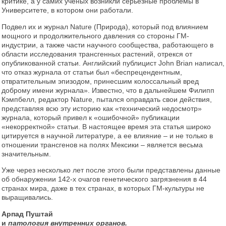
критике, а у самих учёных возникли серьёзные проблемы в
Университете, в котором они работали.
Подвел их и журнал Nature (Природа), который под влиянием
мощного и продолжительного давления со стороны ГМ-
индустрии, а также части научного сообщества, работающего в
области исследования трансгенных растений, отрекся от
опубликованной статьи. Английский публицист John Brian написал,
что отказ журнала от статьи был «беспрецендентным,
отвратительным эпизодом, принесшим колоссальный вред
доброму имени журнала». Известно, что в дальнейшем Филипп
Кэмпбелл, редактор Nature, пытался оправдать свои действия,
представляя всю эту историю как «технический недосмотр»
журнала, который привел к «ошибочной» публикации
«некорректной» статьи. В настоящее время эта статья широко
цитируется в научной литературе, а ее влияние – и не только в
отношении трансгенов на полях Мексики – является весьма
значительным.
Уже через несколько лет после этого были представлены данные
об обнаружении 142-х очагов генетического загрязнения в 44
странах мира, даже в тех странах, в которых ГМ-культуры не
выращивались.
Арпад Пуштай
и
патология внутренних органов.