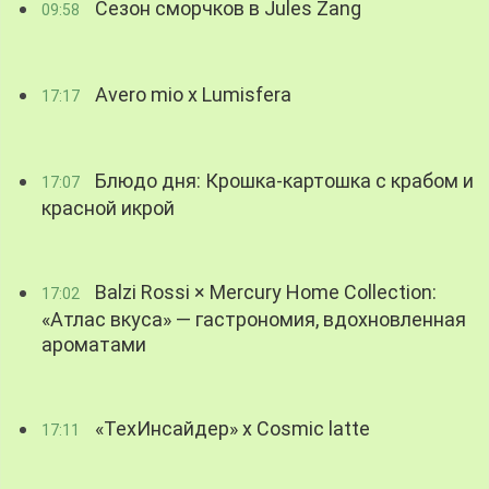
Сезон сморчков в Jules Zang
09:58
Avero mio x Lumisfera
17:17
Блюдо дня: Крошка-картошка с крабом и
17:07
красной икрой
Balzi Rossi × Mercury Home Collection:
17:02
«Атлас вкуса» — гастрономия, вдохновленная
ароматами
«ТехИнсайдер» х Cosmic latte
17:11