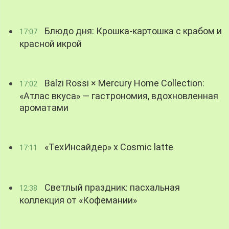
Блюдо дня: Крошка-картошка с крабом и
17:07
красной икрой
Balzi Rossi × Mercury Home Collection:
17:02
«Атлас вкуса» — гастрономия, вдохновленная
ароматами
«ТехИнсайдер» х Cosmic latte
17:11
Светлый праздник: пасхальная
12:38
коллекция от «Кофемании»