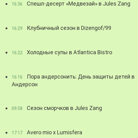
Спешл-десерт «Медвезай» в Jules Zang
16:36
Клубничный сезон в Dizengof/99
16:29
Холодные супы в Atlantica Bistro
16:22
Пора андерсонить: День защиты детей в
16:16
Андерсон
Сезон сморчков в Jules Zang
09:58
Avero mio x Lumisfera
17:17