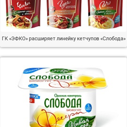
ГК «ЭФКО» расширяет линейку кетчупов «Слобода»