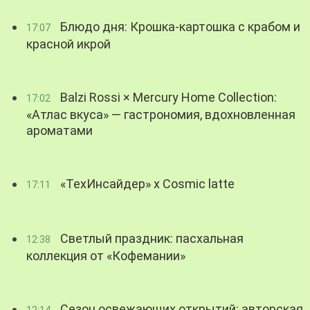
Блюдо дня: Крошка-картошка с крабом и
17:07
красной икрой
Balzi Rossi × Mercury Home Collection:
17:02
«Атлас вкуса» — гастрономия, вдохновленная
ароматами
«ТехИнсайдер» х Cosmic latte
17:11
Светлый праздник: пасхальная
12:38
коллекция от «Кофемании»
Сезон освежающих открытий: авторская