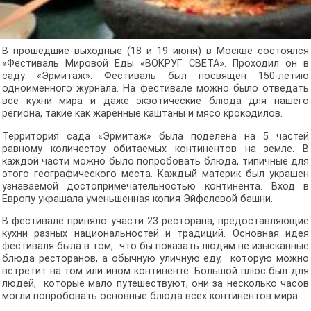
В прошедшие выходные (18 и 19 июня) в Москве состоялся
«Фестиваль Мировой Еды «ВОКРУГ СВЕТА». Проходил он в
саду «Эрмитаж». Фестиваль был посвящен 150-летию
одноименного журнала. На фестивале можно было отведать
все кухни мира и даже экзотические блюда для нашего
региона, такие как жаренные каштаны и мясо крокодилов.
Территория сада «Эрмитаж» была поделена на 5 частей
равному количеству обитаемых континентов на земле. В
каждой части можно было попробовать блюда, типичные для
этого географического места. Каждый материк был украшен
узнаваемой достопримечательностью континента. Вход в
Европу украшала уменьшенная копия Эйфелевой башни.
В фестивале приняло участи 23 ресторана, предоставляющие
кухни разных национальностей и традиций. Основная идея
фестиваля была в том,
что бы показать людям не изысканные
блюда ресторанов, а обычную уличную еду,
которую можно
встретит на том или ином континенте. Большой плюс был для
людей,
которые мало путешествуют, они за несколько часов
могли попробовать основные блюда всех континентов мира.