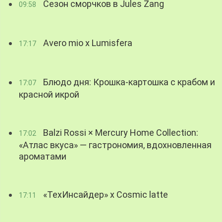
Сезон сморчков в Jules Zang
09:58
Avero mio x Lumisfera
17:17
Блюдо дня: Крошка-картошка с крабом и
17:07
красной икрой
Balzi Rossi × Mercury Home Collection:
17:02
«Атлас вкуса» — гастрономия, вдохновленная
ароматами
«ТехИнсайдер» х Cosmic latte
17:11