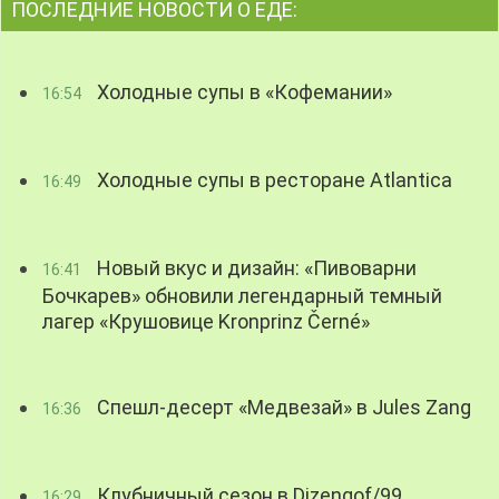
ПОСЛЕДНИЕ НОВОСТИ О ЕДЕ:
Холодные супы в «Кофемании»
16:54
Холодные супы в ресторане Atlantica
16:49
Новый вкус и дизайн: «Пивоварни
16:41
Бочкарев» обновили легендарный темный
лагер «Крушовице Kronprinz Černé»
Спешл-десерт «Медвезай» в Jules Zang
16:36
Клубничный сезон в Dizengof/99
16:29