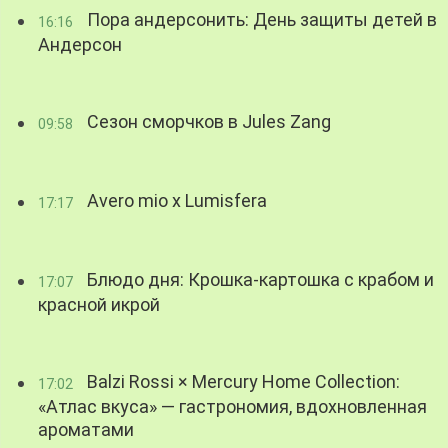
Пора андерсонить: День защиты детей в
16:16
Андерсон
Сезон сморчков в Jules Zang
09:58
Avero mio x Lumisfera
17:17
Блюдо дня: Крошка-картошка с крабом и
17:07
красной икрой
Balzi Rossi × Mercury Home Collection:
17:02
«Атлас вкуса» — гастрономия, вдохновленная
ароматами