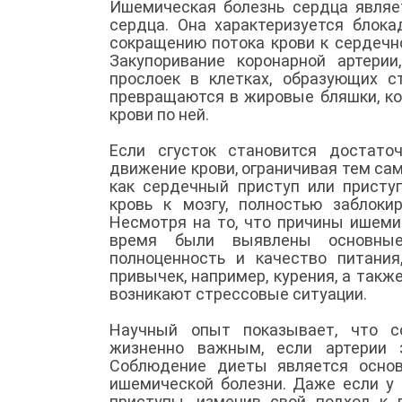
Ишемическая болезнь сердца являе
сердца. Она характеризуется блока
сокращению потока крови к сердеч
Закупоривание коронарной артерии
прослоек в клетках, образующих с
превращаются в жировые бляшки, к
крови по ней.
Если сгусток становится достато
движение крови, ограничивая тем са
как сердечный приступ или присту
кровь к мозгу, полностью заблоки
Несмотря на то, что причины ишеми
время были выявлены основные 
полноценность и качество питани
привычек, например, курения, а такж
возникают стрессовые ситуации.
Научный опыт показывает, что 
жизненно важным, если артерии з
Соблюдение диеты является осно
ишемической болезни. Даже если у
приступы, изменив свой подход к