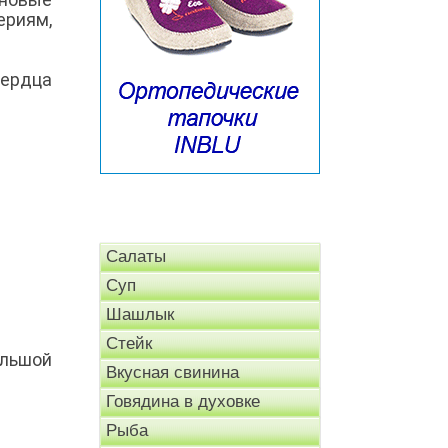
ериям,
ердца
Салаты
Суп
Шашлык
Стейк
ольшой
Вкусная свинина
Говядина в духовке
Рыба