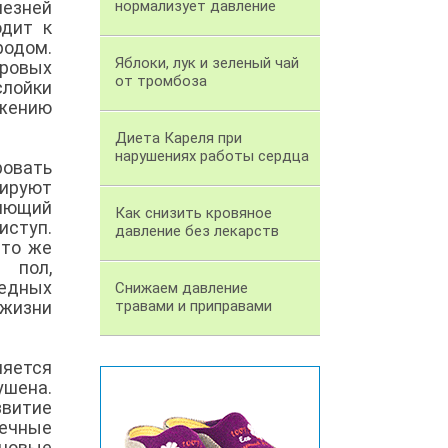
лезней
нормализует давление
одит к
родом.
Яблоки, лук и зеленый чай
ировых
от тромбоза
слойки
ижению
Диета Кареля при
нарушениях работы сердца
овать
тируют
ляющий
Как снизить кровяное
иступ.
давление без лекарств
 то же
 пол,
едных
Снижаем давление
 жизни
травами и приправами
яется
шена.
витие
дечные
новые