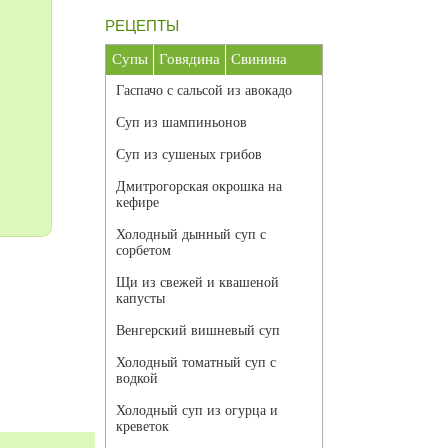
РЕЦЕПТЫ
Супы
Говядина
Свинина
Гаспачо с сальсой из авокадо
Суп из шампиньонов
Суп из сушеных грибов
Дмитрогорская окрошка на
кефире
Холодный дынный суп с
сорбетом
Щи из свежей и квашеной
капусты
Венгерский вишневый суп
Холодный томатный суп с
водкой
Холодный суп из огурца и
креветок