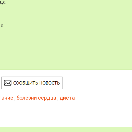
дца
ие
тание
,
болезни сердца
,
диета