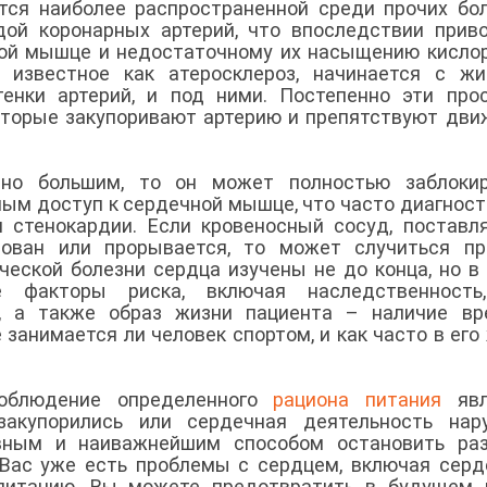
тся наиболее распространенной среди прочих бо
дой коронарных артерий, что впоследствии прив
ной мышце и недостаточному их насыщению кисло
, известное как атеросклероз, начинается с ж
тенки артерий, и под ними. Постепенно эти про
оторые закупоривают артерию и препятствуют дв
чно большим, то он может полностью заблокир
мым доступ к сердечной мышце, что часто диагнос
п стенокардии. Если кровеносный сосуд, постав
рован или прорывается, то может случиться пр
ческой болезни сердца изучены не до конца, но в
факторы риска, включая наследственность,
я, а также образ жизни пациента – наличие вр
е занимается ли человек спортом, и как часто в его
соблюдение определенного
рациона питания
явл
акупорились или сердечная деятельность нару
вным и наиважнейшим способом остановить раз
 Вас уже есть проблемы с сердцем, включая сер
 питанию, Вы можете предотвратить в будущем 