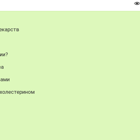
лекарств
ии?
за
вами
 холестерином