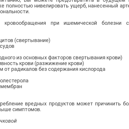
же полностью нивелировать ущерб, нанесенный арт
иональности.
 кровообращения при ишемической болезни с
цитов (свертывание)
осудов
(одного из основных факторов свертывания крови)
ивность крови (разжижение крови)
ам от радикалов без содержания кислорода
холестерола
х мембран
требление вредных продуктов может причинить б
 выше симптомов.
ычковой