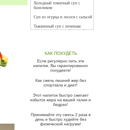
Холодный томатный суп с
базиликом
Суп из огурца и лосося с сальсой
Тыквенный суп с печеным
чесноком и томатной сальсой
Грибной суп
Томатный суп с кремом из
КАК ПОХУДЕТЬ
красного перца
Если регулярно пить эти
Парижский луковый суп
напитки, Вы гарантированно
похудеете!
а
Суп из спаржи и горошка с
сыром пармезан
Как сжечь лишний жир без
спортзала и диет!
Суп-крем из цветной капусты
Этот напиток быстро сжигает
Французский луковый суп
избыток жира на вашей талии и
бедрах!
Суп из баклажанов с моцареллой
и гремолатой
Принимайте эту смесь 2 раза в
Грибной крем-суп с кростини с
день и быстро худейте без
козьим сыром
физической нагрузки!