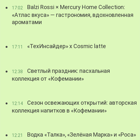
Balzi Rossi × Mercury Home Collection:
17:02
«Атлас вкуса» — гастрономия, вдохновленная
ароматами
«ТехИнсайдер» х Cosmic latte
17:11
Светлый праздник: пасхальная
12:38
коллекция от «Кофемании»
Сезон освежающих открытий: авторская
12:14
коллекция напитков в «Кофемании»
Водка «Талка», «Зелёная Марка» и «Роса»
12:21