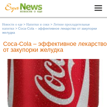
Меню
Новости о еде
>
Напитки и соки
>
Летние прохладительные
напитки
>
Coca-Cola – эффективное лекарство от закупорки
желудка
Coca-Cola – эффективное лекарство
от закупорки желудка