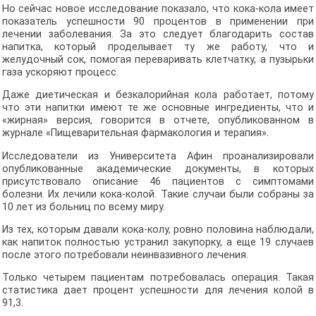
Но сейчас новое исследование показало, что кока-кола имеет
показатель успешности 90 процентов в применении при
лечении заболевания. За это следует благодарить состав
напитка, который проделывает ту же работу, что и
желудочный сок, помогая переваривать клетчатку, а пузырьки
газа ускоряют процесс.
Даже диетическая и безкалорийная кола работает, потому
что эти напитки имеют те же основные ингредиенты, что и
«жирная» версия, говорится в отчете, опубликованном в
журнале «Пищеварительная фармакология и терапия».
Исследователи из Университета Афин проанализировали
опубликованные академические документы, в которых
присутствовало описание 46 пациентов с симптомами
болезни. Их лечили кока-колой. Такие случаи были собраны за
10 лет из больниц по всему миру.
Из тех, которым давали кока-колу, ровно половина наблюдали,
как напиток полностью устранил закупорку, а еще 19 случаев
после этого потребовали неинвазивного лечения.
Только четырем пациентам потребовалась операция. Такая
статистика дает процент успешности для лечения колой в
91,3.