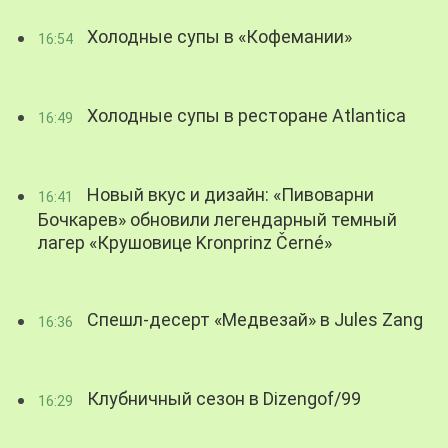
Холодные супы в «Кофемании»
16:54
Холодные супы в ресторане Atlantica
16:49
Новый вкус и дизайн: «Пивоварни
16:41
Бочкарев» обновили легендарный темный
лагер «Крушовице Kronprinz Černé»
Спешл-десерт «Медвезай» в Jules Zang
16:36
Клубничный сезон в Dizengof/99
16:29