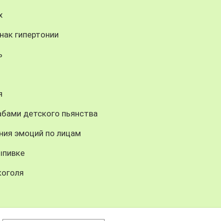
х
нак гипертонии
ь
я
бами детского пьянства
ния эмоций по лицам
ыпивке
коголя