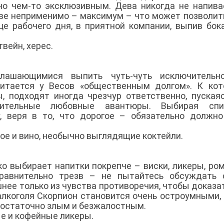
о чем-то эксклюзивным. Дева никогда не напива
еве неприменимо – максимум – что может позволит
це рабочего дня, в приятной компании, выпив бок
твейн, херес.
глашающимися выпить чуть-чуть исключительн
итается у Весов «общественным долгом». К кот
, подходят иногда чрезчур ответственно, пуская
ительные любовные авантюры. Выбирая спир
, веря в то, что дорогое – обязательно должн
ое и вино, необычно выглядящие коктейли.
ко выбирает напитки покрепче – виски, ликеры, ром
сравнительно трезв – не пытайтесь обсуждать 
нее только из чувства противоречия, чтобы доказат
лкоголя Скорпион становится очень остроумными, 
достаточно злым и безжалостным.
е и кофейные ликеры.