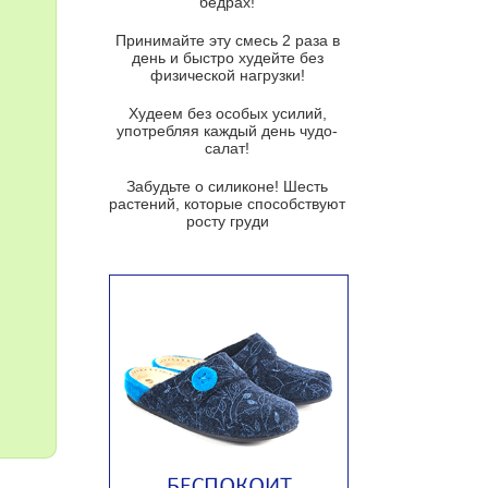
бедрах!
Суп из баклажанов с моцареллой
и гремолатой
Принимайте эту смесь 2 раза в
Грибной крем-суп с кростини с
день и быстро худейте без
козьим сыром
физической нагрузки!
Суп мисо с зеленым луком и
Худеем без особых усилий,
тофу
употребляя каждый день чудо-
салат!
Суп из помидоров черри с песто
из рукколы
Забудьте о силиконе! Шесть
растений, которые способствуют
Португальский чесночный суп с
росту груди
яйцом
Авголемоно
Том ям с тофу
Ирландский картофельный суп
Суп из пастернака
Пряный морковный суп во время
зимних холодов
Тосканский фасолевый суп