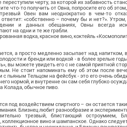
е переступили черту, за которой их забавность стан
те что-то получить от Овна, попросите его об этом,
трезвый Овен вам неоднократно в чем-то отказ
ответит: «собственно – почему бы и нет?». Утром,
дении и данных обещаниях, Овны всегда иск
пают на одни и те же грабли.
рованная водка, красное вино, коктейль «Космополи
вается, а просто медленно засыпает над напитком, 
олодости и бренди или водкой - в более зрелые годы
ь», вы можете увидеть его с не самой приятной сто
ым. Не стоит напоминать ему об этом после веч
 с пьяным Тельцом на фейсбук - это его очень обиди
него нормой, и внутренне он сам себя глубоко осужд
на Колада, обычное пиво.
тся под воздействием спиртного – он остается так
имания. Близнец любит разнообразие и эксперимент
зительно трезвый, блистающий остроумием, Бли
, коллекционное вино и шампанское. Однако следуе
тупить быстро и неожиданно, и Близнец почувствуе