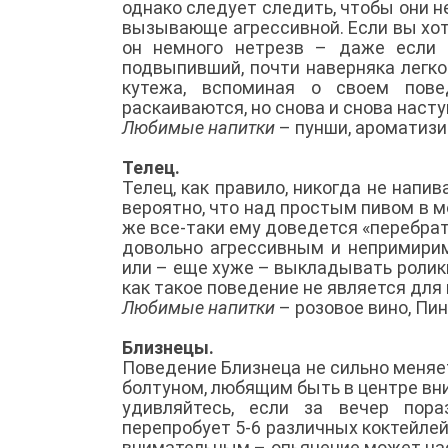
однако следует следить, чтобы они н
вызывающе агрессивной. Если вы хоти
он немного нетрезв – даже если 
подвыпивший, почти наверняка легко 
кутежа, вспоминая о своем пове
раскаиваются, но снова и снова насту
Любимые напитки
– пунши, ароматизи
Телец.
Телец, как правило, никогда не напи
вероятно, что над простым пивом в м
же все-таки ему доведется «перебрат
довольно агрессивным и непримирим
или – еще хуже – выкладывать ролики
как такое поведение не является для 
Любимые напитки
– розовое вино, Пи
Близнецы.
Поведение Близнеца не сильно меняе
болтуном, любящим быть в центре вн
удивляйтесь, если за вечер пора
перепробует 5-6 различных коктейлей
внимательным – опьянение может нас