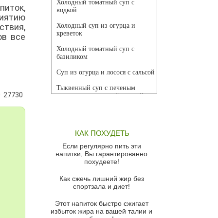
Холодный томатный суп с
питок,
водкой
риятию
ствия,
Холодный суп из огурца и
креветок
ов все
Холодный томатный суп с
базиликом
Суп из огурца и лосося с сальсой
Тыквенный суп с печеным
27730
чесноком и томатной сальсой
Грибной суп
Томатный суп с кремом из
КАК ПОХУДЕТЬ
красного перца
Если регулярно пить эти
Парижский луковый суп
напитки, Вы гарантированно
похудеете!
Суп из спаржи и горошка с
сыром пармезан
Как сжечь лишний жир без
спортзала и диет!
Суп-крем из цветной капусты
Этот напиток быстро сжигает
Французский луковый суп
избыток жира на вашей талии и