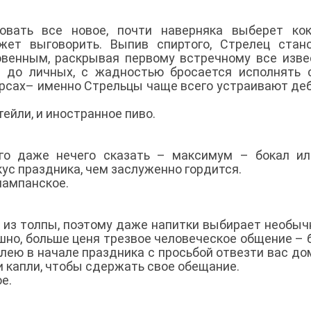
овать все новое, почти наверняка выберет кок
жет выговорить. Выпив спиртого, Стрелец стан
овенным, раскрывая первому встречному все изв
х до личных, с жадностью бросается исполнять
урсах– именно Стрельцы чаще всего устраивают де
тейли, и иностранное пиво.
его даже нечего сказать – максимум – бокал и
ус праздника, чем заслуженно гордится.
 шампанское.
 из толпы, поэтому даже напитки выбирает необыч
шно, больше ценя трезвое человеческое общение – 
лею в начале праздника с просьбой отвезти вас до
и капли, чтобы сдержать свое обещание.
ое.