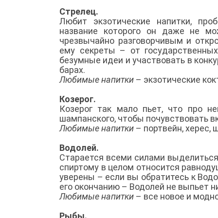
Стрелец.
Любит экзотические напитки, проб
название которого он даже не мо
чрезвычайно разговорчивым и откр
ему секреты – от государственны
безумные идеи и участвовать в конк
барах.
Любимые напитки
– экзотические кок
Козерог.
Козерог так мало пьет, что про н
шампанского, чтобы почувствовать вк
Любимые напитки
– портвейн, херес,
Водолей.
Старается всеми силами выделиться
спиртому в целом относится равноду
уверены – если вы обратитесь к Водо
его окончанию – Водолей не выпьет н
Любимые напитки
– все новое и модн
Рыбы.