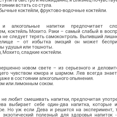
тоянии встать со стула.
обычные коктейли, фруктово-водочные коктейли.
и алкогольные напитки предпочитает сло
жем, коктейль Мохито. Раки – самый слабый в восп
да не следует терять самоконтроль. Выпивший лишн
релище – от избытка эмоций он может беспри
упы удушья или тошноты.
, Мохито, сладкие коктейли.
ершенно новом свете – из серьезного и деловит
щего чувством юмора и шармом. Лев всегда знае
даже в состоянии алкогольного опьянения.
ном или лимонным соком.
 не любит смешивать напитки, предпочитая употр
ева выбирает себе один-два напитка, которые 
вое. Но уж если Дева и решится на эксперимент, 
 экзотический полезный для здоровья напиток 