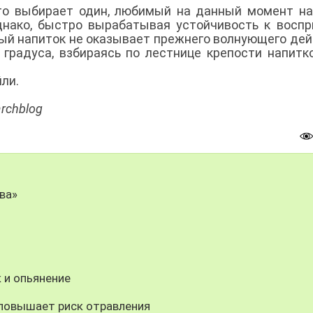
то выбирает один, любимый на данный момент на
днако, быстро вырабатывая устойчивость к восп
ный напиток не оказывает прежнего волнующего дей
градуса, взбираясь по лестнице крепости напитк
йли.
rchblog
ва»
к и опьянение
 повышает риск отравления