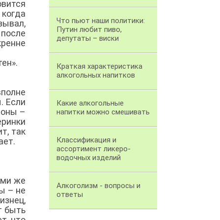
овится
 когда
Что пьют наши политики:
ывал,
Путин любит пиво,
 после
депутаты – виски
ренне
тен».
Краткая характеристика
алкогольных напитков
вполне
. Если
Какие алкогольные
роны –
напитки можно смешивать
еринки
т, так
Классификация и
ает.
ассортимент ликеро-
водочных изделий
ими же
Алкоголизм - вопросы и
ы – не
ответы
знец,
т быть
т, что