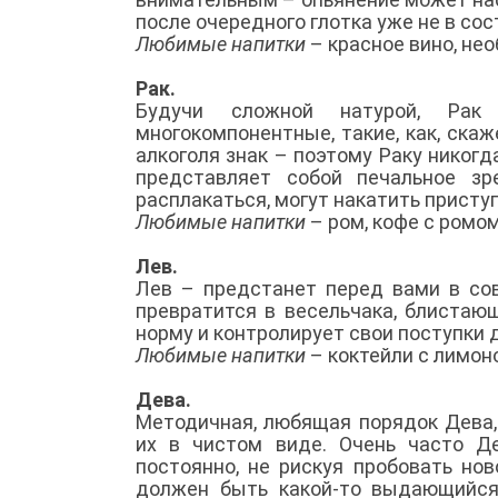
после очередного глотка уже не в сос
Любимые напитки
– красное вино, не
Рак.
Будучи сложной натурой, Рак 
многокомпонентные, такие, как, ска
алкоголя знак – поэтому Раку никог
представляет собой печальное з
расплакаться, могут накатить прист
Любимые напитки
– ром, кофе с ромом
Лев.
Лев – предстанет перед вами в сов
превратится в весельчака, блистаю
норму и контролирует свои поступки 
Любимые напитки
– коктейли с лимо
Дева.
Методичная, любящая порядок Дева,
их в чистом виде. Очень часто Д
постоянно, не рискуя пробовать но
должен быть какой-то выдающийся