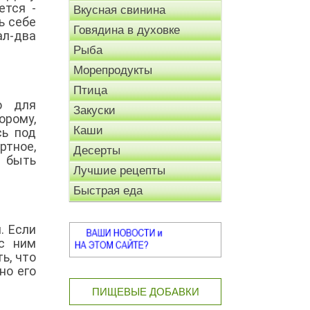
ется -
Вкусная свинина
ь себе
Говядина в духовке
ал-два
Рыба
Морепродукты
Птица
о для
Закуски
орому,
Каши
сь под
тное,
Десерты
о быть
Лучшие рецепты
Быстрая еда
. Если
с ним
ь, что
но его
ПИЩЕВЫЕ ДОБАВКИ