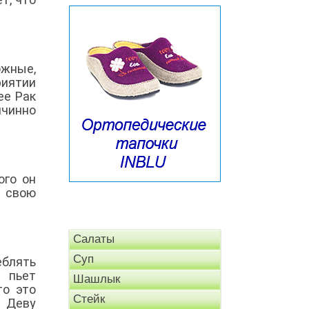
жные,
риятии
ее Рак
чинно
ого он
т свою
Салаты
Суп
еблять
и пьет
Шашлык
то это
Стейк
- Деву