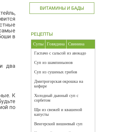
ВИТАМИНЫ И БАДЫ
тейль,
овится
естные
 самые
РЕЦЕПТЫ
боши в
Супы
Говядина
Свинина
Гаспачо с сальсой из авокадо
Суп из шампиньонов
ли два
Суп из сушеных грибов
Дмитрогорская окрошка на
кефире
ные. К
Холодный дынный суп с
будьте
сорбетом
мой по
Щи из свежей и квашеной
капусты
Венгерский вишневый суп