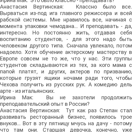
Ирина Мак: Это было классно - преподавать?
Анастасия Вертинская: Классно было все.
Вырваться из-под ига главного режиссера и всей
рабской системы. Мне нравилось все, начиная с
момента упаковки чемодана... И преподавать - да,
интересно. Но постоянно жить, отдавая себя
воспитанию студентов, - для этого надо быть
человеком другого типа. Сначала увлекало, потом
надоело. Хотя обучение актерскому мастерству в
Европе совсем не то же, что у нас. Эти группы
студентов складываются из тех, за кого мама с
папой платят, и других, актеров по призванию,
которые грузят ящики ночами ради того, чтобы
Чехова получить из русских рук. А комедию дель
арте - из итальянских.
Ирина Мак: Вы не захотели продолжить
преподавательский опыт в России?
Анастасия Вертинская: Тут как раз Степан стал
развивать ресторанный бизнес, появилось трое
внуков... Вот в эту пятницу мчусь на дачу - потому
что там они. Старшая девочка, конечно, уже