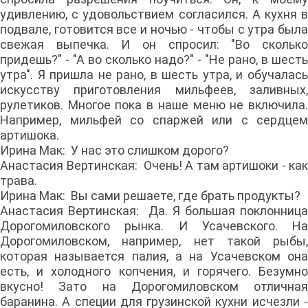
удивлению, с удовольствием согласился. А кухня в
подвале, готовится все и ночью - чтобы с утра была
свежая выпечка. И он спросил: "Во сколько
придешь?" - "А во сколько надо?" - "Не рано, в шесть
утра". Я пришла не рано, в шесть утра, и обучалась
искусству приготовления мильфеев, заливных,
рулетиков. Многое пока в наше меню не включила.
Например, мильфей со спаржей или с сердцем
артишока.
Ирина Мак: У нас это слишком дорого?
Анастасия Вертинская: Очень! А там артишоки - как
трава.
Ирина Мак: Вы сами решаете, где брать продукты?
Анастасия Вертинская: Да. Я большая поклонница
Дорогомиловского рынка. И Усачевского. На
Дорогомиловском, например, нет такой рыбы,
которая называется палия, а на Усачевском она
есть, и холодного копчения, и горячего. Безумно
вкусно! Зато на Дорогомиловском отличная
баранина. А специи для грузинской кухни исчезли -