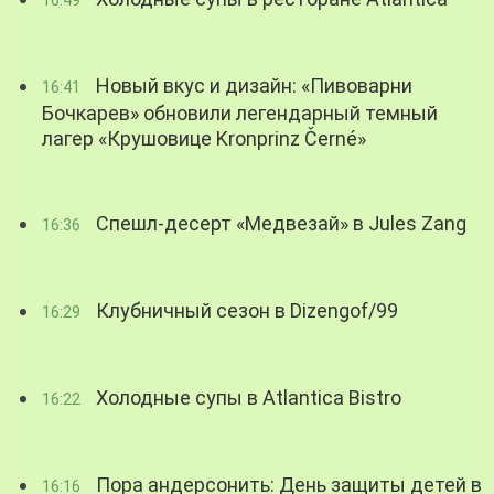
16:49
Новый вкус и дизайн: «Пивоварни
16:41
Бочкарев» обновили легендарный темный
лагер «Крушовице Kronprinz Černé»
Спешл-десерт «Медвезай» в Jules Zang
16:36
Клубничный сезон в Dizengof/99
16:29
Холодные супы в Atlantica Bistro
16:22
Пора андерсонить: День защиты детей в
16:16