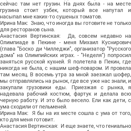
сейчас там нет грузин. На днях была - на месте
грузина стоит узбек, который все напутал и
насыпал мне каких-то сушеных томатов.
Ирина Мак: Знаю, что иногда вы готовите не только
для ресторанов сына.
Анастасия Вертинская: Да, совсем недавно на
Олимпиаде в Пекине - меня Михаил Куснирович
(глава "Боско ди Чилледжи", организатор "Русского
дома" на Олимпийских играх. - "Неделя") попросил
заняться русской кухней. Я полетела в Пекин, где
никогда не была, с нашим шеф-поваром. И провела
там месяц. В восемь утра за мной заезжал шофер,
мы отправлялись на рынок, где все уже нас знали, и
закупали грузовики еды. Приезжая с рынка, я
надевала рабочий костюм, фартук и делала всю
черную работу. И это было весело. Ели как дети, с
ума сходили от пельменей.
Ирина Мак: Я бы на их месте сошла с ума от того,
кто для меня готовит.
Анастасия Вертинская: И еще знаете, что гениально