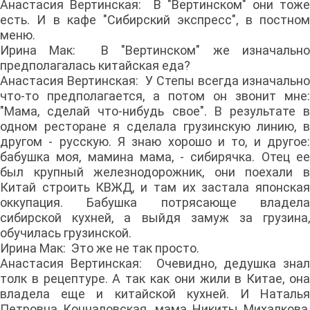
Анастасия Вертинская: В "Вертинском" они тоже
есть. И в кафе "Сибирский экспресс", в постном
меню.
Ирина Мак: В "Вертинском" же изначально
предполагалась китайская еда?
Анастасия Вертинская: У Степы всегда изначально
что-то предполагается, а потом он звонит мне:
"Мама, сделай что-нибудь свое". В результате в
одном ресторане я сделала грузинскую линию, в
другом - русскую. Я знаю хорошо и то, и другое:
бабушка моя, мамина мама, - сибирячка. Отец ее
был крупный железнодорожник, они поехали в
Китай строить КВЖД, и там их застала японская
оккупация. Бабушка потрясающе владела
сибирской кухней, а выйдя замуж за грузина,
обучилась грузинской.
Ирина Мак: Это же не так просто.
Анастасия Вертинская: Очевидно, дедушка знал
толк в рецептуре. А так как они жили в Китае, она
владела еще и китайской кухней. И Наталья
Петровна Кончаловская, мама Никиты Михалкова,