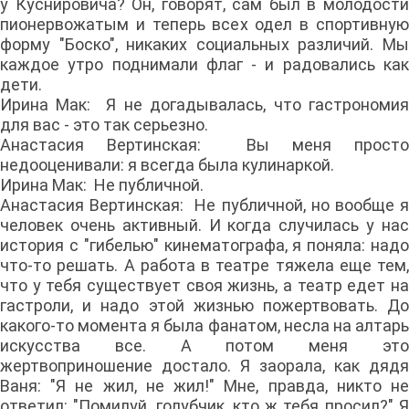
у Куснировича? Он, говорят, сам был в молодости
пионервожатым и теперь всех одел в спортивную
форму "Боско", никаких социальных различий. Мы
каждое утро поднимали флаг - и радовались как
дети.
Ирина Мак: Я не догадывалась, что гастрономия
для вас - это так серьезно.
Анастасия Вертинская: Вы меня просто
недооценивали: я всегда была кулинаркой.
Ирина Мак: Не публичной.
Анастасия Вертинская: Не публичной, но вообще я
человек очень активный. И когда случилась у нас
история с "гибелью" кинематографа, я поняла: надо
что-то решать. А работа в театре тяжела еще тем,
что у тебя существует своя жизнь, а театр едет на
гастроли, и надо этой жизнью пожертвовать. До
какого-то момента я была фанатом, несла на алтарь
искусства все. А потом меня это
жертвоприношение достало. Я заорала, как дядя
Ваня: "Я не жил, не жил!" Мне, правда, никто не
ответил: "Помилуй, голубчик, кто ж тебя просил?" Я