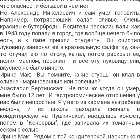
что опасности большой в нем нет.
Но Александр Николаевич и сам умел готовить.
Например, потрясающий салат оливье. Очень
красивые бутерброды. Родители рассказывали, как
в 1943 году попали в город, где вообще нечего было
есть, и к папе пришли студенты. Он очистил
луковицу, завернул ее в крахмальную салфетку, как-
то стучал ею по столу, катал, потом раскрыл ее,
полил маслом, посолил - и все эту луковицу ели,
вкуснее не было ничего.
Ирина Мак: Вы помните, какие огурцы он клал в
оливье - маринованные или соленые?
Анастасия Вертинская: Не помню: когда он умер,
мне было 12 лет. И гастрономические отношения у
нас были непростые. Я у него из кармана выгребала
мелочь, и из школы заходила сначала в
кондитерскую на Пушкинской, наедалась конфет,
потом в "Консервы", где запивала их томатным
соком с солью.
Ирина Мак: Рядом с той кондитерской, насколько я