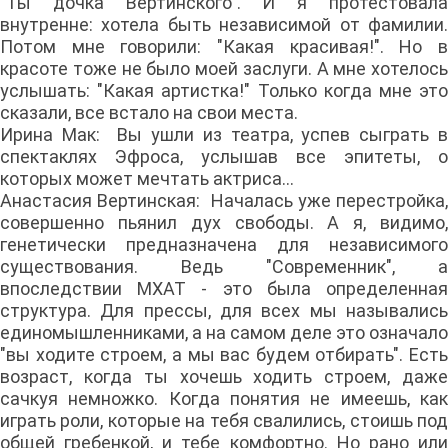
"Ты дочка Вертинского". И я протестовала
внутренне: хотела быть независимой от фамилии.
Потом мне говорили: "Какая красивая!". Но в
красоте тоже не было моей заслуги. А мне хотелось
услышать: "Какая артистка!" Только когда мне это
сказали, все встало на свои места.
Ирина Мак: Вы ушли из театра, успев сыграть в
спектаклях Эфроса, услышав все эпитеты, о
которых может мечтать актриса...
Анастасия Вертинская: Началась уже перестройка,
совершенно пьянил дух свободы. А я, видимо,
генетически предназначена для независимого
существования. Ведь "Современник", а
впоследствии МХАТ - это была определенная
структура. Для прессы, для всех мы назывались
единомышленниками, а на самом деле это означало
"вы ходите строем, а мы вас будем отбирать". Есть
возраст, когда ты хочешь ходить строем, даже
сачкуя немножко. Когда понятия не имеешь, как
играть роли, которые на тебя свалились, стоишь под
общей гребенкой, и тебе комфортно. Но рано или