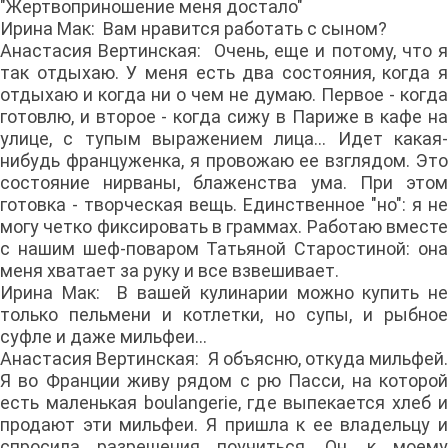
"Жертвоприношение меня достало"
Ирина Мак: Вам нравится работать с сыном?
Анастасия Вертинская: Очень, еще и потому, что я
так отдыхаю. У меня есть два состояния, когда я
отдыхаю и когда ни о чем не думаю. Первое - когда
готовлю, и второе - когда сижу в Париже в кафе на
улице, с тупым выражением лица... Идет какая-
нибудь француженка, я провожаю ее взглядом. Это
состояние нирваны, блаженства ума. При этом
готовка - творческая вещь. Единственное "но": я не
могу четко фиксировать в граммах. Работаю вместе
с нашим шеф-поваром Татьяной Старостиной: она
меня хватает за руку и все взвешивает.
Ирина Мак: В вашей кулинарии можно купить не
только пельмени и котлетки, но супы, и рыбное
суфле и даже мильфеи...
Анастасия Вертинская: Я объясню, откуда мильфей.
Я во Франции живу рядом с рю Пасси, на которой
есть маленькая boulangerie, где выпекается хлеб и
продают эти мильфеи. Я пришла к ее владельцу и
спросила разрешения поучиться. Он, к моему