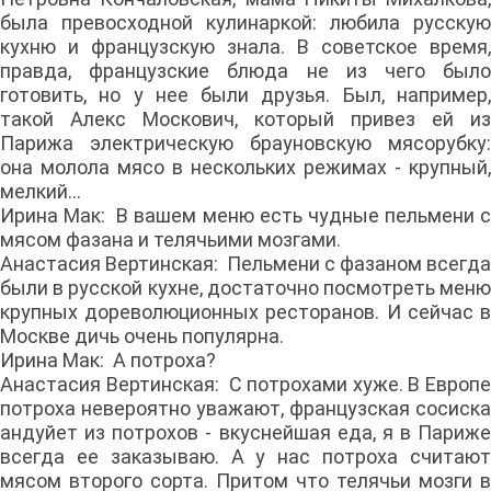
была превосходной кулинаркой: любила русскую
кухню и французскую знала. В советское время,
правда, французские блюда не из чего было
готовить, но у нее были друзья. Был, например,
такой Алекс Москович, который привез ей из
Парижа электрическую брауновскую мясорубку:
она молола мясо в нескольких режимах - крупный,
мелкий...
Ирина Мак: В вашем меню есть чудные пельмени с
мясом фазана и телячьими мозгами.
Анастасия Вертинская: Пельмени с фазаном всегда
были в русской кухне, достаточно посмотреть меню
крупных дореволюционных ресторанов. И сейчас в
Москве дичь очень популярна.
Ирина Мак: А потроха?
Анастасия Вертинская: С потрохами хуже. В Европе
потроха невероятно уважают, французская сосиска
андуйет из потрохов - вкуснейшая еда, я в Париже
всегда ее заказываю. А у нас потроха считают
мясом второго сорта. Притом что телячьи мозги в