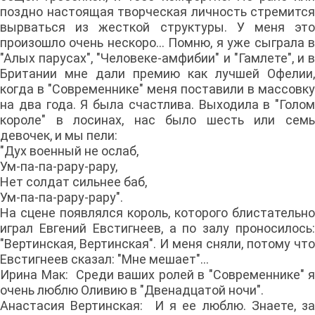
поздно настоящая творческая личность стремится
вырваться из жесткой структуры. У меня это
произошло очень нескоро... Помню, я уже сыграла в
"Алых парусах", "Человеке-амфибии" и "Гамлете", и в
Британии мне дали премию как лучшей Офелии,
когда в "Современнике" меня поставили в массовку
на два года. Я была счастлива. Выходила в "Голом
короле" в лосинах, нас было шесть или семь
девочек, и мы пели:
"Дух военный не ослаб,
Ум-па-па-рару-рару,
Нет солдат сильнее баб,
Ум-па-па-рару-рару".
На сцене появлялся король, которого блистательно
играл Евгений Евстигнеев, а по залу проносилось:
"Вертинская, Вертинская". И меня сняли, потому что
Евстигнеев сказал: "Мне мешает"...
Ирина Мак: Среди ваших ролей в "Современнике" я
очень люблю Оливию в "Двенадцатой ночи".
Анастасия Вертинская: И я ее люблю. Знаете, за