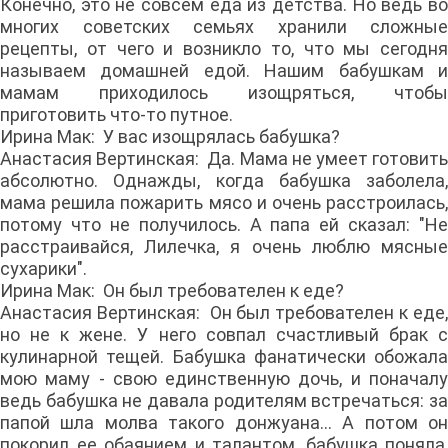
Конечно, это не совсем еда из детства. Но ведь во
многих советских семьях хранили сложные
рецепты, от чего и возникло то, что мы сегодня
называем домашней едой. Нашим бабушкам и
мамам приходилось изощряться, чтобы
приготовить что-то путное.
Ирина Мак: У вас изощрялась бабушка?
Анастасия Вертинская: Да. Мама не умеет готовить
абсолютно. Однажды, когда бабушка заболела,
мама решила пожарить мясо и очень расстроилась,
потому что не получилось. А папа ей сказал: "Не
расстраивайся, Лилечка, я очень люблю мясные
сухарики".
Ирина Мак: Он был требователен к еде?
Анастасия Вертинская: Он был требователен к еде,
но не к жене. У него совпал счастливый брак с
кулинарной тещей. Бабушка фанатически обожала
мою маму - свою единственную дочь, и поначалу
ведь бабушка не давала родителям встречаться: за
папой шла молва такого донжуана... А потом он
покорил ее обаянием и талантом, бабушка поняла,