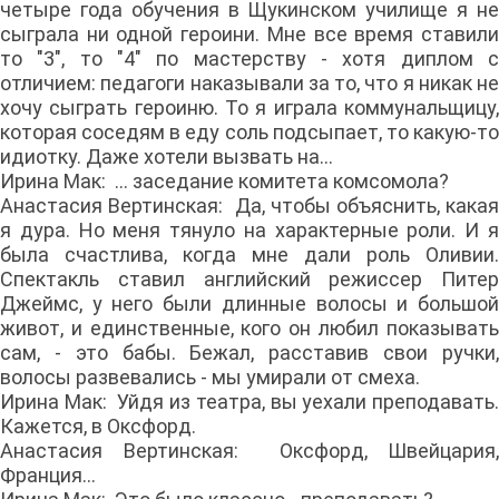
четыре года обучения в Щукинском училище я не
сыграла ни одной героини. Мне все время ставили
то "3", то "4" по мастерству - хотя диплом с
отличием: педагоги наказывали за то, что я никак не
хочу сыграть героиню. То я играла коммунальщицу,
которая соседям в еду соль подсыпает, то какую-то
идиотку. Даже хотели вызвать на...
Ирина Мак: ... заседание комитета комсомола?
Анастасия Вертинская: Да, чтобы объяснить, какая
я дура. Но меня тянуло на характерные роли. И я
была счастлива, когда мне дали роль Оливии.
Спектакль ставил английский режиссер Питер
Джеймс, у него были длинные волосы и большой
живот, и единственные, кого он любил показывать
сам, - это бабы. Бежал, расставив свои ручки,
волосы развевались - мы умирали от смеха.
Ирина Мак: Уйдя из театра, вы уехали преподавать.
Кажется, в Оксфорд.
Анастасия Вертинская: Оксфорд, Швейцария,
Франция...