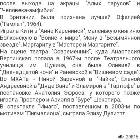
после выхода на экраны "Алых парусов" и
"Человека-амфибии".
В Британии была признана лучшей Офелией
("Гамлет", 1964).
Играла Кити в "Анне Карениной", маленькую княгиню
Болконскую в "Войне и мире", Мону в "Безымянной
звезде", Маргариту в "Мастере и Маргарите".
На сцене театра "Современник", куда Анастасия
Вертинская попала в 1967-м после Театрального
училища им. Щукина, она была Оливией в
"Двенадцатой ночи" и Раневской в "Вишневом саде".
Во МХАТе - Ниной Заречной в "Чайке", Еленой
Андреевной в "Дяде Ване" и Эльмирой в "Тартюфе" в
постановке Анатолия Эфроса, у которого позже
играла Просперо и Ариэля в "Буре" Шекспира.
В спектакле "Имаго", поставленном в 2003-м по
мотивам "Пигмалиона", сыграла Элизу Дулиттл.
29815