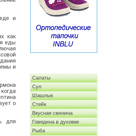
еде и
их как
ия еды
лючая
совой
едания
темы и
Салаты
ормона
Суп
 когда
Шашлык
птина
вует о
Стейк
Вкусная свинина
ь для
Говядина в духовке
Рыба