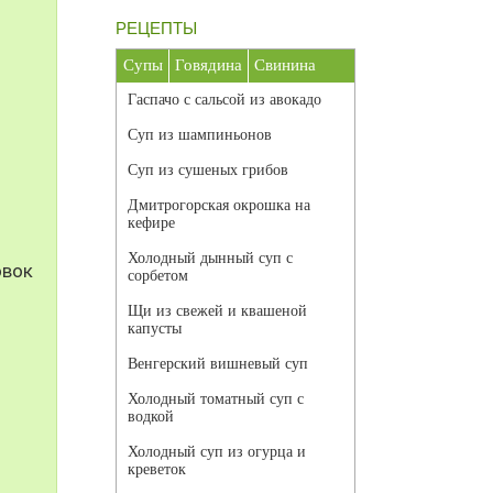
РЕЦЕПТЫ
Супы
Говядина
Свинина
Гаспачо с сальсой из авокадо
Суп из шампиньонов
Суп из сушеных грибов
Дмитрогорская окрошка на
кефире
Холодный дынный суп с
овок
сорбетом
Щи из свежей и квашеной
капусты
Венгерский вишневый суп
Холодный томатный суп с
водкой
Холодный суп из огурца и
креветок