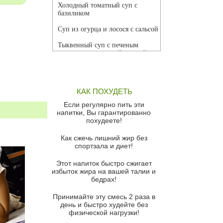
Холодный томатный суп с
базиликом
Суп из огурца и лосося с сальсой
Тыквенный суп с печеным
чесноком и томатной сальсой
Грибной суп
Томатный суп с кремом из
КАК ПОХУДЕТЬ
красного перца
Если регулярно пить эти
Парижский луковый суп
напитки, Вы гарантированно
похудеете!
Суп из спаржи и горошка с
сыром пармезан
Как сжечь лишний жир без
спортзала и диет!
Суп-крем из цветной капусты
Этот напиток быстро сжигает
Французский луковый суп
избыток жира на вашей талии и
бедрах!
Суп из баклажанов с моцареллой
и гремолатой
Принимайте эту смесь 2 раза в
Грибной крем-суп с кростини с
день и быстро худейте без
козьим сыром
физической нагрузки!