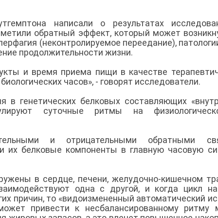
утгемптона написали о результатах исследова
тметили обратный эффект, который может возникн
перфагия (неконтролируемое переедание), патологи
ение продолжительности жизни.
укты и время приема пищи в качестве терапевти
биологических часов», - говорят исследователи.
ия в генетических белковых составляющих «внут
улируют суточные ритмы на физиологичес
тельными и отрицательными обратными свя
и их белковые компоненты в главную часовую си
ужены в сердце, печени, желудочно-кишечном тр
заимодействуют одна с другой, и когда цикл н
гих причин, то «видоизмененный автоматический ис
может привести к несбалансированному ритму 
я жировых запасов, а это влечет повышенное нако