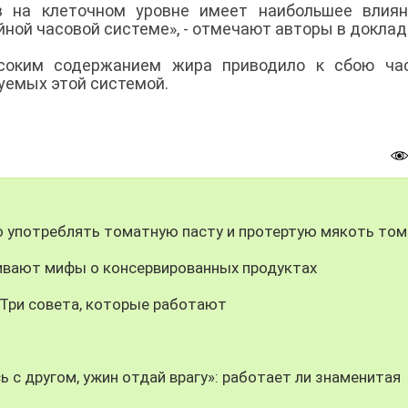
в на клеточном уровне имеет наибольшее влиян
ной часовой системе», - отмечают авторы в доклад
соким содержанием жира приводило к сбою час
руемых этой системой.
о употреблять томатную пасту и протертую мякоть то
еивают мифы о консервированных продуктах
 Три совета, которые работают
 с другом, ужин отдай врагу»: работает ли знаменитая