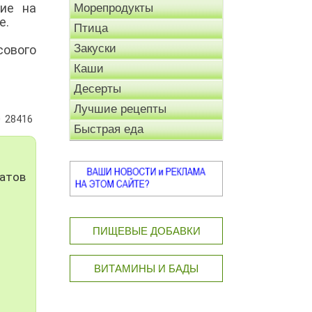
ие на
Морепродукты
е.
Птица
Закуски
ового
Каши
Десерты
Лучшие рецепты
28416
Быстрая еда
матов
ПИЩЕВЫЕ ДОБАВКИ
ВИТАМИНЫ И БАДЫ