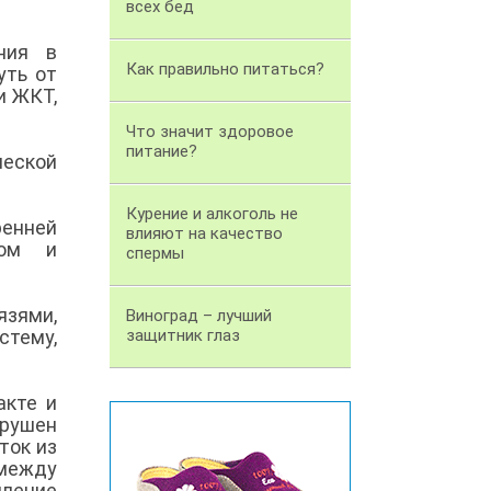
всех бед
ния в
Как правильно питаться?
уть от
и ЖКТ,
Что значит здоровое
питание?
ческой
Курение и алкоголь не
ренней
влияют на качество
ком и
спермы
зями,
Виноград – лучший
стему,
защитник глаз
акте и
арушен
ток из
между
пление