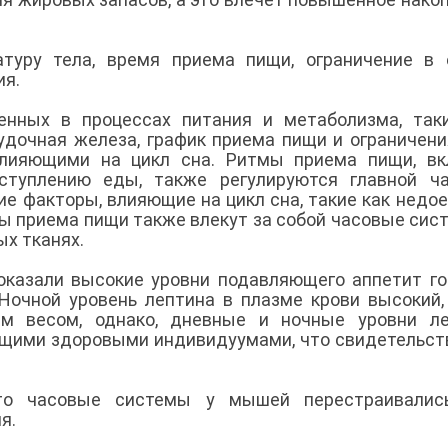
туру тела, время приема пищи, ограничение в 
ия.
енных в процессах питания и метаболизма, так
лудочная железа, график приема пищи и ограничен
лияющими на цикл сна. Ритмы приема пищи, вк
ступлению еды, также регулируются главной ча
ие факторы, влияющие на цикл сна, такие как недо
ты приема пищи также влекут за собой часовые сис
ых тканях.
оказали высокие уровни подавляющего аппетит г
Ночной уровень лептина в плазме крови высокий,
м весом, однако, дневные и ночные уровни ле
ощими здоровыми индивидуумами, что свидетельст
то часовые системы у мышей перестраивалис
ия.