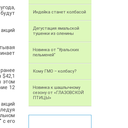
угода,
Индейка станет колбасой
 будут
Дегустация ямальской
 акций
тушенки из оленины
итывая
Новинка от "Уральских
минает
пельменей"
 ранее
Кому ГМО – колбасу?
 $42,1
и этом
ние 12
Новинка к шашлычному
сезону от «ГЛАЗОВСКОЙ
ПТИЦЫ»
 акций
Следуя
льном
 с его