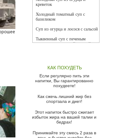
креветок
Холодный томатный суп с
базиликом
Суп из огурца и лосося с сальсой
орошее
Тыквенный суп с печеным
чесноком и томатной сальсой
Грибной суп
Томатный суп с кремом из
КАК ПОХУДЕТЬ
красного перца
Если регулярно пить эти
Парижский луковый суп
напитки, Вы гарантированно
похудеете!
Суп из спаржи и горошка с
сыром пармезан
Как сжечь лишний жир без
спортзала и диет!
Суп-крем из цветной капусты
Этот напиток быстро сжигает
Французский луковый суп
избыток жира на вашей талии и
бедрах!
Суп из баклажанов с моцареллой
и гремолатой
Принимайте эту смесь 2 раза в
Грибной крем-суп с кростини с
день и быстро худейте без