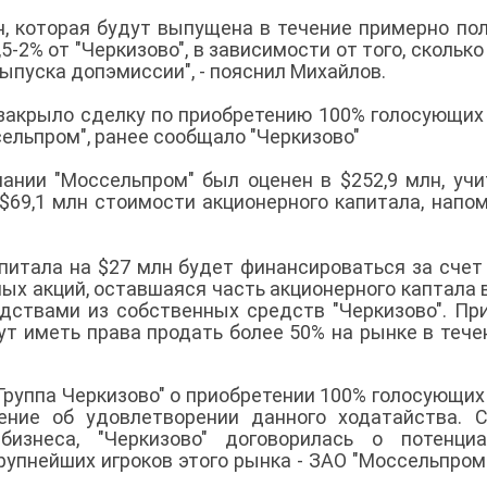
н, которая будут выпущена в течение примерно пол
-2% от "Черкизово", в зависимости от того, сколько
выпуска допэмиссии", - пояснил Михайлов.
 закрыло сделку по приобретению 100% голосующих
ельпром", ранее сообщало "Черкизово"
ании "Моссельпром" был оценен в $252,9 млн, уч
 $69,1 млн стоимости акционерного капитала, напо
питала на $27 млн будет финансироваться за счет
х акций, оставшаяся часть акционерного каптала в
ствами из собственных средств "Черкизово". Пр
ут иметь права продать более 50% на рынке в тече
руппа Черкизово" о приобретении 100% голосующих
ение об удовлетворении данного ходатайства. 
бизнеса, "Черкизово" договорилась о потенциа
рупнейших игроков этого рынка - ЗАО "Моссельпром"