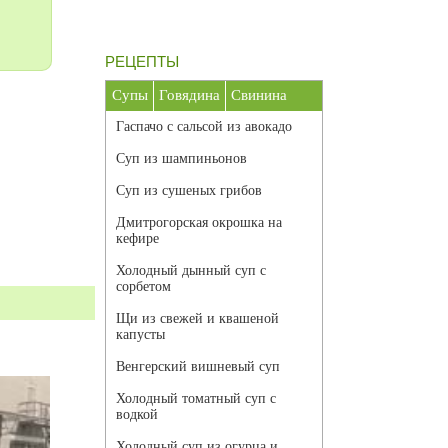
РЕЦЕПТЫ
Супы
Говядина
Свинина
Гаспачо с сальсой из авокадо
Суп из шампиньонов
Суп из сушеных грибов
Дмитрогорская окрошка на
кефире
Холодный дынный суп с
сорбетом
Щи из свежей и квашеной
капусты
Венгерский вишневый суп
Холодный томатный суп с
водкой
Холодный суп из огурца и