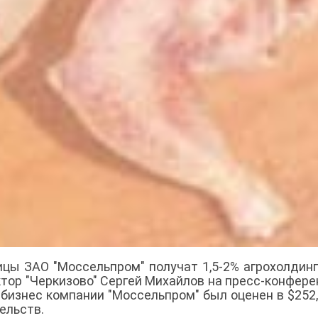
ицы ЗАО "Моссельпром" получат 1,5-2% агрохолдин
ктор "Черкизово" Сергей Михайлов на пресс-конфере
бизнес компании "Моссельпром" был оценен в $252,
ельств.