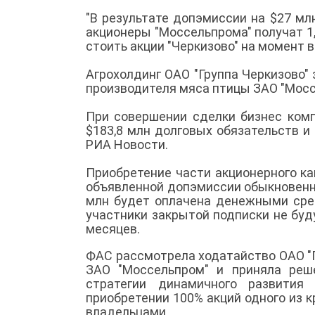
"В результате допэмиссии на $27 мл
акционеры "Моссельпрома" получат 1,5
стоить акции "Черкизово" на момент 
Агрохолдинг ОАО "Группа Черкизово"
производителя мяса птицы ЗАО "Мосс
При совершении сделки бизнес комп
$183,8 млн долговых обязательств и
РИА Новости.
Приобретение части акционерного ка
объявленной допэмиссии обыкновенны
млн будет оплачена денежными сред
участники закрытой подписки не буд
месяцев.
ФАС рассмотрела ходатайство ОАО "Г
ЗАО "Моссельпром" и приняла реш
стратегии динамичного развития 
приобретении 100% акций одного из к
владельцами.