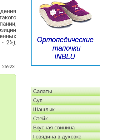
дения
такого
пании,
озиции
венных
- 2%),
25923
Салаты
Суп
Шашлык
Стейк
Вкусная свинина
Говядина в духовке