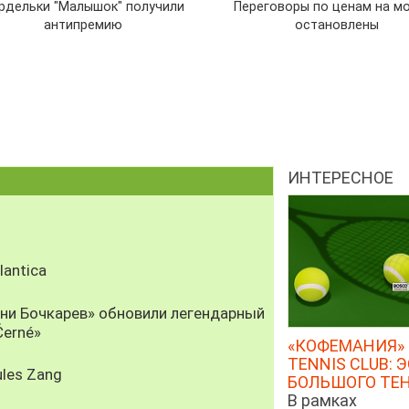
рдельки "Малышок" получили
Переговоры по ценам на м
антипремию
остановлены
ИНТЕРЕСНОЕ
antica
рни Бочкарев» обновили легендарный
Černé»
«КОФЕМАНИЯ» 
TENNIS CLUB: 
les Zang
БОЛЬШОГО ТЕ
В рамках