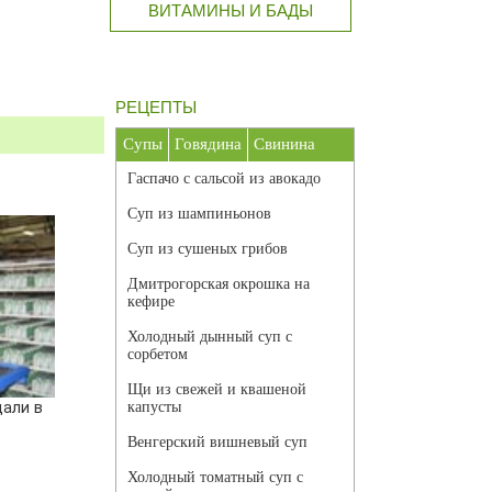
ВИТАМИНЫ И БАДЫ
РЕЦЕПТЫ
Супы
Говядина
Свинина
Гаспачо с сальсой из авокадо
Суп из шампиньонов
Суп из сушеных грибов
Дмитрогорская окрошка на
кефире
Холодный дынный суп с
сорбетом
Щи из свежей и квашеной
дали в
капусты
Венгерский вишневый суп
Холодный томатный суп с