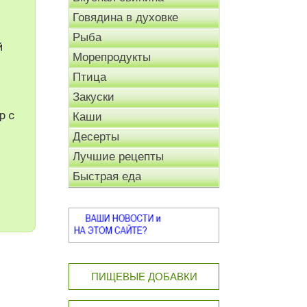
Говядина в духовке
Рыба
й
Морепродукты
Птица
Закуски
р с
Каши
Десерты
Лучшие рецепты
Быстрая еда
ПИЩЕВЫЕ ДОБАВКИ