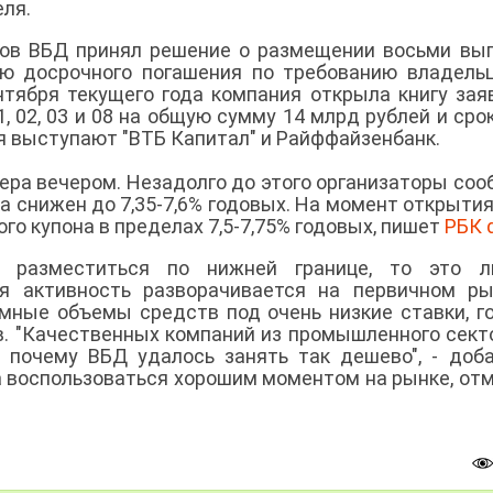
ля.
ров ВБД принял решение о размещении восьми вы
ю досрочного погашения по требованию владель
тября текущего года компания открыла книгу зая
, 02, 03 и 08 на общую сумму 14 млрд рублей и сро
я выступают "ВТБ Капитал" и Райффайзенбанк.
ера вечером. Незадолго до этого организаторы соо
на снижен до 7,35-7,6% годовых. На момент открытия
го купона в пределах 7,5-7,75% годовых, пишет
РБК d
 разместиться по нижней границе, то это л
ся активность разворачивается на первичном р
мные объемы средств под очень низкие ставки, г
в. "Качественных компаний из промышленного сект
 почему ВБД удалось занять так дешево", - доб
а воспользоваться хорошим моментом на рынке, от