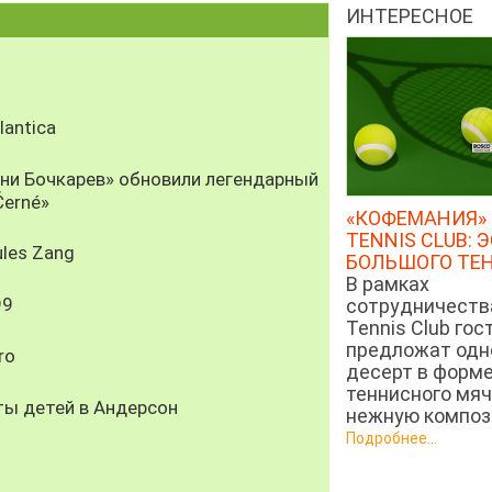
ИНТЕРЕСНОЕ
antica
рни Бочкарев» обновили легендарный
Černé»
«КОФЕМАНИЯ» 
TENNIS CLUB: 
les Zang
БОЛЬШОГО ТЕ
В рамках
99
сотрудничеств
Tennis Club гос
предложат од
ro
десерт в форм
теннисного мяч
ты детей в Андерсон
нежную компози
Подробнее...