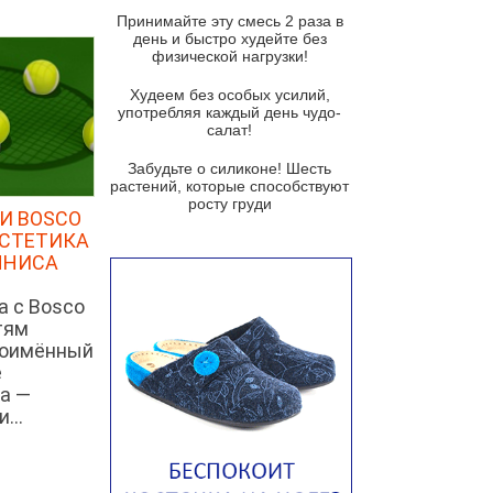
и гремолатой
Принимайте эту смесь 2 раза в
Грибной крем-суп с кростини с
день и быстро худейте без
козьим сыром
физической нагрузки!
Суп мисо с зеленым луком и
Худеем без особых усилий,
тофу
употребляя каждый день чудо-
салат!
Суп из помидоров черри с песто
из рукколы
Забудьте о силиконе! Шесть
растений, которые способствуют
Португальский чесночный суп с
росту груди
яйцом
И BOSCO
ЭСТЕТИКА
Авголемоно
ННИСА
Том ям с тофу
а с Bosco
Ирландский картофельный суп
тям
ноимённый
Суп из пастернака
е
Пряный морковный суп во время
а —
зимних холодов
...
Тосканский фасолевый суп
Американский суп из красной