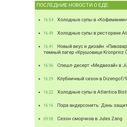
ПОСЛЕДНИЕ НОВОСТИ О ЕДЕ:
Холодные супы в «Кофемании»
16:54
Холодные супы в ресторане Atl
16:49
Новый вкус и дизайн: «Пивова
16:41
темный лагер «Крушовице Kronprinz 
Спешл-десерт «Медвезай» в Ju
16:36
Клубничный сезон в Dizengof/
16:29
Холодные супы в Atlantica Bist
16:22
Пора андерсонить: День защи
16:16
Сезон сморчков в Jules Zang
09:58