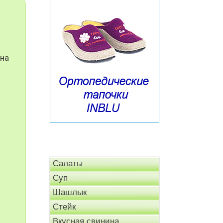
 на
Салаты
Суп
Шашлык
Стейк
Вкусная свинина