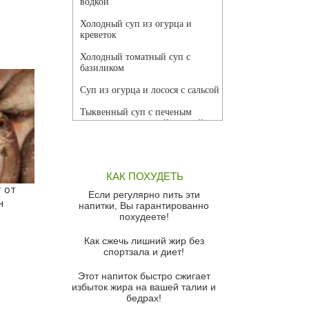
водкой
Холодный суп из огурца и
креветок
Холодный томатный суп с
базиликом
Суп из огурца и лосося с сальсой
Тыквенный суп с печеным
чесноком и томатной сальсой
Грибной суп
Томатный суп с кремом из
КАК ПОХУДЕТЬ
красного перца
 от
Если регулярно пить эти
Парижский луковый суп
н
напитки, Вы гарантированно
похудеете!
Суп из спаржи и горошка с
сыром пармезан
Как сжечь лишний жир без
спортзала и диет!
Суп-крем из цветной капусты
Этот напиток быстро сжигает
Французский луковый суп
избыток жира на вашей талии и
бедрах!
Суп из баклажанов с моцареллой