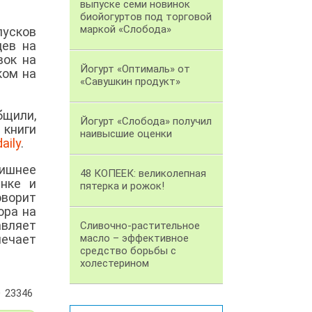
выпуске семи новинок
биойогуртов под торговой
маркой «Слобода»
пусков
цев на
вок на
Йогурт «Оптималь» от
ком на
«Савушкин продукт»
бщили,
Йогурт «Слобода» получил
 книги
наивысшие оценки
aily
.
ишнее
48 КОПЕЕК: великолепная
ынке и
пятерка и рожок!
оворит
ора на
авляет
Сливочно-растительное
мечает
масло – эффективное
средство борьбы с
холестерином
23346