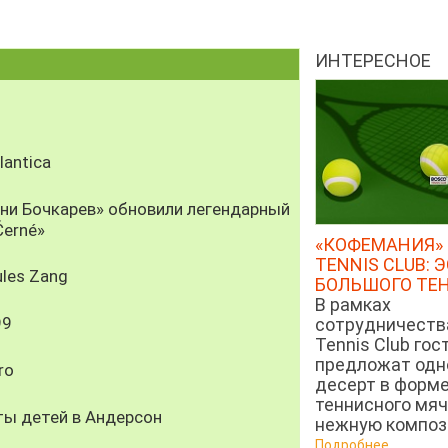
ИНТЕРЕСНОЕ
antica
рни Бочкарев» обновили легендарный
Černé»
«КОФЕМАНИЯ» 
TENNIS CLUB: 
les Zang
БОЛЬШОГО ТЕ
В рамках
99
сотрудничеств
Tennis Club гос
предложат од
ro
десерт в форм
теннисного мяч
ты детей в Андерсон
нежную компози
Подробнее...