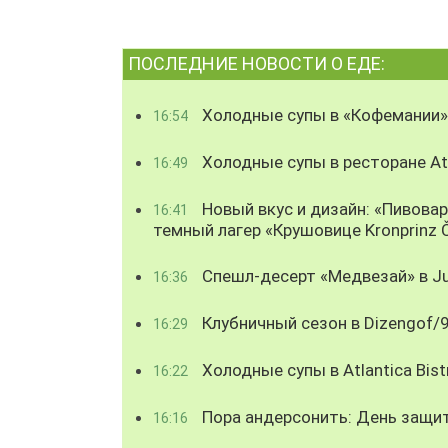
ПОСЛЕДНИЕ НОВОСТИ О ЕДЕ:
Холодные супы в «Кофемании»
16:54
Холодные супы в ресторане Atl
16:49
Новый вкус и дизайн: «Пивова
16:41
темный лагер «Крушовице Kronprinz 
Спешл-десерт «Медвезай» в Ju
16:36
Клубничный сезон в Dizengof/
16:29
Холодные супы в Atlantica Bist
16:22
Пора андерсонить: День защи
16:16