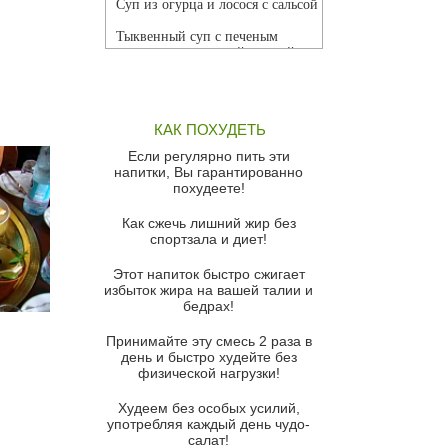
Суп из огурца и лосося с сальсой
Тыквенный суп с печеным
чесноком и томатной сальсой
Грибной суп
Томатный суп с кремом из
КАК ПОХУДЕТЬ
красного перца
Если регулярно пить эти
Парижский луковый суп
напитки, Вы гарантированно
похудеете!
Суп из спаржи и горошка с
сыром пармезан
Как сжечь лишний жир без
спортзала и диет!
Суп-крем из цветной капусты
Этот напиток быстро сжигает
Французский луковый суп
избыток жира на вашей талии и
бедрах!
Суп из баклажанов с моцареллой
и гремолатой
Принимайте эту смесь 2 раза в
Грибной крем-суп с кростини с
день и быстро худейте без
козьим сыром
физической нагрузки!
Суп мисо с зеленым луком и
Худеем без особых усилий,
тофу
употребляя каждый день чудо-
салат!