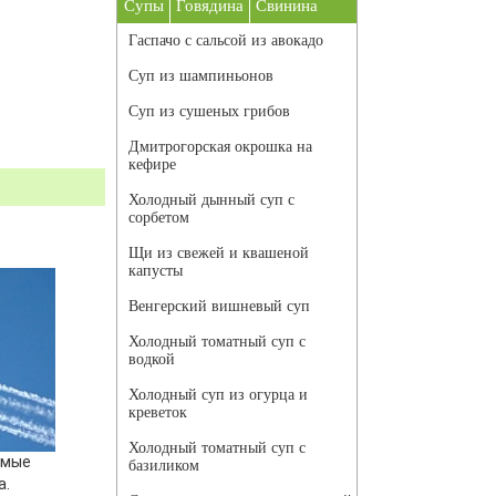
Супы
Говядина
Свинина
Гаспачо с сальсой из авокадо
Суп из шампиньонов
Суп из сушеных грибов
Дмитрогорская окрошка на
кефире
Холодный дынный суп с
сорбетом
Щи из свежей и квашеной
капусты
Венгерский вишневый суп
Холодный томатный суп с
водкой
Холодный суп из огурца и
креветок
Холодный томатный суп с
амые
базиликом
а.