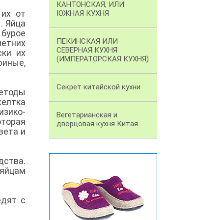
КАНТОНСКАЯ, ИЛИ
 их от
ЮЖНАЯ КУХНЯ
. Яйца
 бурое
ПЕКИНСКАЯ ИЛИ
летних
СЕВЕРНАЯ КУХНЯ
ски их
(ИМПЕРАТОРСКАЯ КУХНЯ)
риные,
Секрет китайской кухни
етоды
елтка
изико-
Вегетарианская и
оторая
дворцовая кухня Китая.
вета и
дства.
 яйцам
едят с