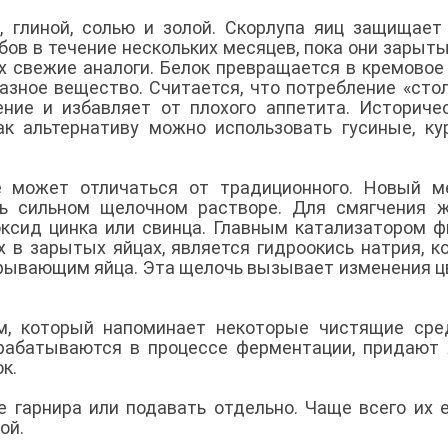
 глиной, солью и золой. Скорлупа яиц защищает
ов в течение нескольких месяцев, пока они зарыты
х свежие аналоги. Белок превращается в кремовое
азное вещество. Считается, что потребление «сто
ние и избавляет от плохого аппетита. Историче
ак альтернативу можно использовать гусиные, ку
е может отличаться от традиционного. Новый м
ь сильном щелочном растворе. Для смягчения ж
оксид цинка или свинца. Главным катализатором ф
 в зарытых яйцах, является гидроокись натрия, к
окрывающим яйца. Эта щелочь вызывает изменения ц
м, который напоминает некоторые чистящие сре
рабатываются в процессе ферментации, придают
ок.
е гарнира или подавать отдельно. Чаще всего их 
ной.