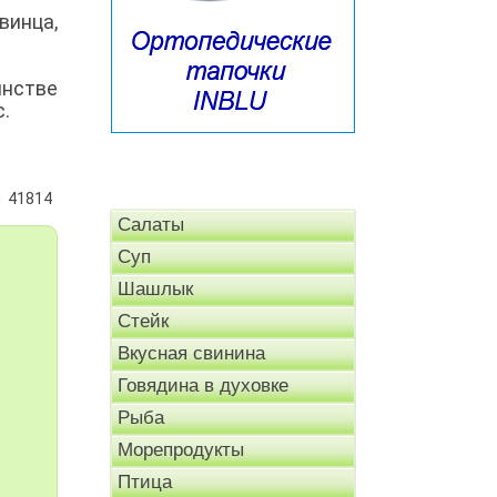
инца,
нстве
с.
41814
Салаты
Суп
Шашлык
Стейк
Вкусная свинина
Говядина в духовке
Рыба
Морепродукты
Птица