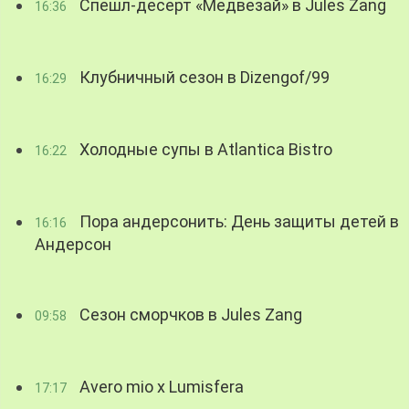
Спешл-десерт «Медвезай» в Jules Zang
16:36
Клубничный сезон в Dizengof/99
16:29
Холодные супы в Atlantica Bistro
16:22
Пора андерсонить: День защиты детей в
16:16
Андерсон
Сезон сморчков в Jules Zang
09:58
Avero mio x Lumisfera
17:17