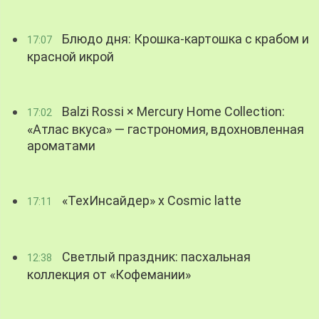
Блюдо дня: Крошка-картошка с крабом и
17:07
красной икрой
Balzi Rossi × Mercury Home Collection:
17:02
«Атлас вкуса» — гастрономия, вдохновленная
ароматами
«ТехИнсайдер» х Cosmic latte
17:11
Светлый праздник: пасхальная
12:38
коллекция от «Кофемании»