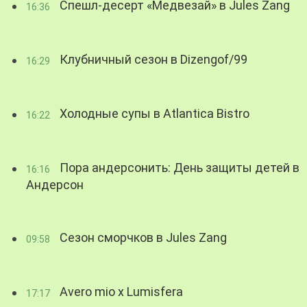
Спешл-десерт «Медвезай» в Jules Zang
16:36
Клубничный сезон в Dizengof/99
16:29
Холодные супы в Atlantica Bistro
16:22
Пора андерсонить: День защиты детей в
16:16
Андерсон
Сезон сморчков в Jules Zang
09:58
Avero mio x Lumisfera
17:17