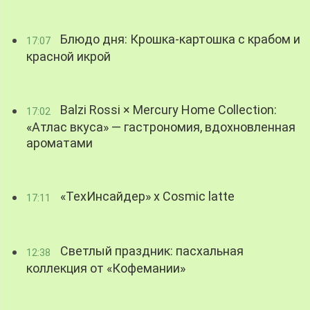
Блюдо дня: Крошка-картошка с крабом и
17:07
красной икрой
Balzi Rossi × Mercury Home Collection:
17:02
«Атлас вкуса» — гастрономия, вдохновленная
ароматами
«ТехИнсайдер» х Cosmic latte
17:11
Светлый праздник: пасхальная
12:38
коллекция от «Кофемании»