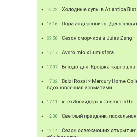
Холодные супы в Atlantica Bist
16:22
Пора андерсонить: День защи
16:16
Сезон сморчков в Jules Zang
09:58
Avero mio x Lumisfera
17:17
Блюдо дня: Крошка-картошка с
17:07
Balzi Rossi × Mercury Home Coll
17:02
вдохновленная ароматами
«ТехИнсайдер» х Cosmic latte
17:11
Светлый праздник: пасхальная
12:38
Сезон освежающих открытий: 
12:14
«Кофемании»