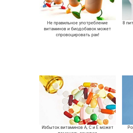
Не правильное употребление
8 пи
витаминов и биодобавок может
спровоцировать рак!
Избыток витаминов А, С и Е может
Ро