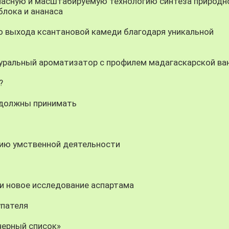
асную и масштабируемую технологию синтеза природн
блока и ананаса
 выхода ксантановой камеди благодаря уникальной
ральный ароматизатор с профилем мадагаскарской ва
?
 должны принимать
ию умственной деятельности
и новое исследование аспартама
упателя
черный список»