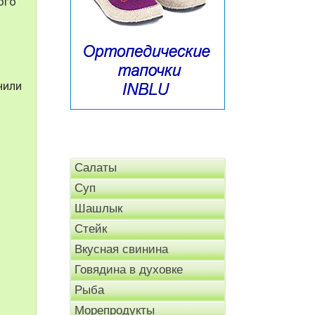
ого
нили
Салаты
Суп
Шашлык
Стейк
Вкусная свинина
Говядина в духовке
Рыба
Морепродукты