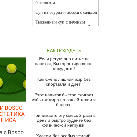
базиликом
Суп из огурца и лосося с сальсой
Тыквенный суп с печеным
чесноком и томатной сальсой
Грибной суп
Томатный суп с кремом из
КАК ПОХУДЕТЬ
красного перца
Если регулярно пить эти
Парижский луковый суп
напитки, Вы гарантированно
похудеете!
Суп из спаржи и горошка с
сыром пармезан
Как сжечь лишний жир без
спортзала и диет!
Суп-крем из цветной капусты
Этот напиток быстро сжигает
Французский луковый суп
избыток жира на вашей талии и
бедрах!
Суп из баклажанов с моцареллой
И BOSCO
и гремолатой
ЭСТЕТИКА
Принимайте эту смесь 2 раза в
ННИСА
Грибной крем-суп с кростини с
день и быстро худейте без
козьим сыром
физической нагрузки!
а с Bosco
Суп мисо с зеленым луком и
Худеем без особых усилий,