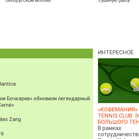
белорусском молоке
сушеную рыбу!
ИНТЕРЕСНОЕ
antica
рни Бочкарев» обновили легендарный
Černé»
«КОФЕМАНИЯ» 
TENNIS CLUB: 
les Zang
БОЛЬШОГО ТЕ
В рамках
99
сотрудничеств