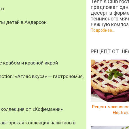
Tennis Club гос
предложат од
ro
десерт в форм
теннисного мяч
ты детей в Андерсон
нежную компози
Подробнее...
РЕЦЕПТ ОТ ШЕ
 крабом и красной икрой
ection: «Атлас вкуса» — гастрономия,
Рецепт малиновог
 коллекция от «Кофемании»
Electrol
авторская коллекция напитков в