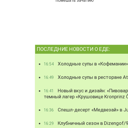
помешать зачатию
ПОСЛЕДНИЕ НОВОСТИ О ЕДЕ:
Холодные супы в «Кофемании»
16:54
Холодные супы в ресторане Atl
16:49
Новый вкус и дизайн: «Пивова
16:41
темный лагер «Крушовице Kronprinz 
Спешл-десерт «Медвезай» в Ju
16:36
Клубничный сезон в Dizengof/
16:29