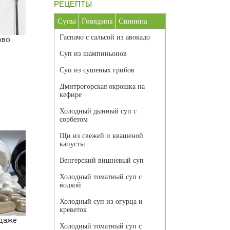
РЕЦЕПТЫ
Супы
Говядина
Свинина
Гаспачо с сальсой из авокадо
ово
Суп из шампиньонов
Суп из сушеных грибов
Дмитрогорская окрошка на
кефире
Холодный дынный суп с
сорбетом
Щи из свежей и квашеной
капусты
Венгерский вишневый суп
Холодный томатный суп с
водкой
Холодный суп из огурца и
креветок
 даже
Холодный томатный суп с