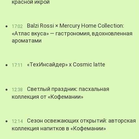
красной икрой
Balzi Rossi × Mercury Home Collection:
17:02
«Атлас вкуса» — гастрономия, вдохновленная
ароматами
«ТехИнсайдер» х Cosmic latte
17:11
Светлый праздник: пасхальная
12:38
коллекция от «Кофемании»
Сезон освежающих открытий: авторская
12:14
коллекция напитков в «Кофемании»