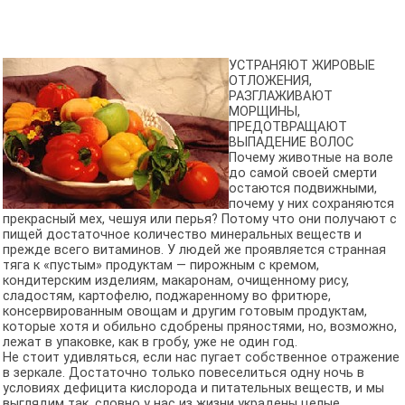
УСТРАНЯЮТ ЖИРОВЫЕ
ОТЛОЖЕНИЯ,
РАЗГЛАЖИВАЮТ
МОРЩИНЫ,
ПРЕДОТВРАЩАЮТ
ВЫПАДЕНИЕ ВОЛОС
Почему животные на воле
до самой своей смерти
остаются подвижными,
почему у них сохраняются
прекрасный мех, чешуя или перья? Потому что они получают с
пищей достаточное количество минеральных веществ и
прежде всего витаминов. У людей же проявляется странная
тяга к «пустым» продуктам — пирожным с кремом,
кондитерским изделиям, макаронам, очищенному рису,
сладостям, картофелю, поджаренному во фритюре,
консервированным овощам и другим готовым продуктам,
которые хотя и обильно сдобрены пряностями, но, возможно,
лежат в упаковке, как в гробу, уже не один год.
Не стоит удивляться, если нас пугает собственное отражение
в зеркале. Достаточно только повеселиться одну ночь в
условиях дефицита кислорода и питательных веществ, и мы
выглядим так, словно у нас из жизни украдены целые