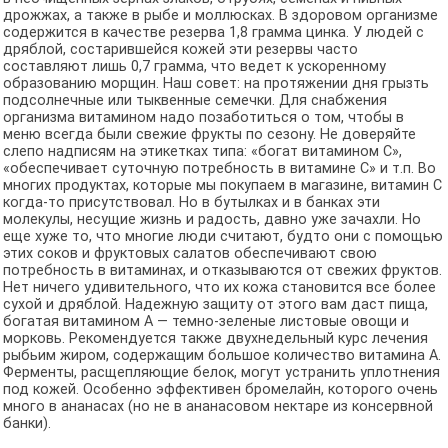
дрожжах, а также в рыбе и моллюсках. В здоровом организме
содержится в качестве резерва 1,8 грамма цинка. У людей с
дряблой, состарившейся кожей эти резервы часто
составляют лишь 0,7 грамма, что ведет к ускоренному
образованию морщин. Наш совет: на протяжении дня грызть
подсолнечные или тыквенные семечки. Для снабжения
организма витамином надо позаботиться о том, чтобы в
меню всегда были свежие фрукты по сезону. Не доверяйте
слепо надписям на этикетках типа: «богат витамином С»,
«обеспечивает суточную потребность в витамине С» и т.п. Во
многих продуктах, которые мы покупаем в магазине, витамин С
когда-то присутствовал. Но в бутылках и в банках эти
молекулы, несущие жизнь и радость, давно уже зачахли. Но
еще хуже то, что многие люди считают, будто они с помощью
этих соков и фруктовых салатов обеспечивают свою
потребность в витаминах, и отказываются от свежих фруктов.
Нет ничего удивительного, что их кожа становится все более
сухой и дряблой. Надежную защиту от этого вам даст пища,
богатая витамином А — темно-зеленые листовые овощи и
морковь. Рекомендуется также двухнедельный курс лечения
рыбьим жиром, содержащим большое количество витамина А.
Ферменты, расщепляющие белок, могут устранить уплотнения
под кожей. Особенно эффективен бромелайн, которого очень
много в ананасах (но не в ананасовом нектаре из консервной
банки).