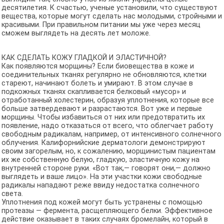
десятилетия. К счастью, ученые установили, что существуют
вещества, которые могут сделать нас молодыми, стройными и
красивыми. При правильном питании мы уже через месяц
сможем выглядеть на десять лет моложе.
КАК СДЕЛАТЬ КОЖУ ГЛАДКОЙ И ЭЛАСТИЧНОЙ?
Как появляются морщины? Если биовещества в коже и
соединительных тканях регулярно не обновляются, клетки
стареют, начинают болеть и умирают. В этом случае в
подкожных тканях скапливается белковый «мусор» и
отработанный холестерин, образуя уплотнения, которые все
больше затвердевают и разрастаются. Вот уже и первые
морщины. Чтобы избавиться от них или предотвратить их
появление, надо отказаться от всего, что облегчает работу
свободным радикалам, например, от интенсивного солнечного
облучения. Калифорнийские дерматологи демонстрируют
своим загорелым, но, к сожалению, морщинистым пациентам
их же собственную белую, гладкую, эластичную кожу на
внутренней стороне руки. «Вот так,— говорят они,— должно
выглядеть и ваше лицо». На эти участки кожи свободные
радикалы нападают реже ввиду недостатка солнечного
света.
Уплотнения под кожей могут быть устранены с помощью
протеазы — фермента, расщепляющего белки. Эффективное
действие оказывает в таких случаях бромелайн, который в