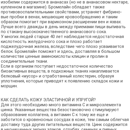
изобилии содержится в ананасах (но не в ананасовом нектаре,
купленном в магазине). Бромелайн обладает также
противовоспалительными свойствами, устраняет фибрино-
вые пробки в венах, мешающие кровообращению и таким
образом помогает при варикозном расширении вен и язвах.
Лучше всего дважды в день между приемами пищи выпивать
по стакану высококачественного ананасового сока.
У многих людей старше 40 лет наблюдается недостаточная
кислотность желудочного сока и плохо работает
поджелудочная железа, вследствие чего плохо усваивается
белок. Бромелайн поможет и здесь, доставляя в большом
количестве ценные аминокислоты клицин и пролин в
соединительные ткани.
Если в организм поступает недостаточное количество
биоактивных веществ, в подкожных тканях накапливается
белковый «мусор» и отработанный холестерин, образуя
уплотнения, которые приводят к появлению складок кожи и
морщин.
КАК СДЕЛАТЬ КОЖУ ЭЛАСТИЧНОЙ И УПРУГОЙ?
Для этого необходимо много витамина С и микроэлемента
цинка. Указанные вещества безостановочно стимулируют
образование коллагена, а витамин С к тому же еще и
заботится о кровеносных сосудах в коже, тем самым облегчая
доставку туда других питательных веществ. Цинк содержится
в неочищенных зернах злаков, отрубях, семенах и пивных