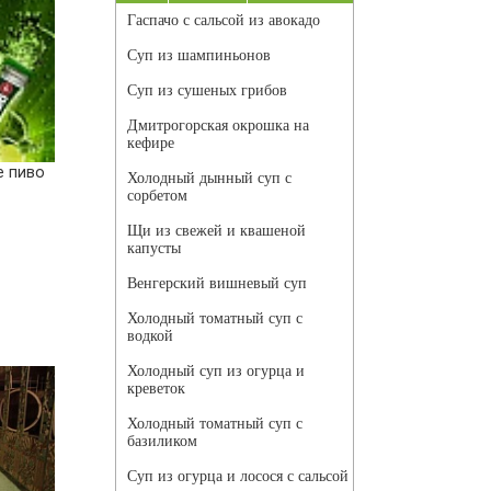
Гаспачо с сальсой из авокадо
Суп из шампиньонов
Суп из сушеных грибов
Дмитрогорская окрошка на
кефире
е пиво
Холодный дынный суп с
сорбетом
Щи из свежей и квашеной
капусты
Венгерский вишневый суп
Холодный томатный суп с
водкой
Холодный суп из огурца и
креветок
Холодный томатный суп с
базиликом
Суп из огурца и лосося с сальсой