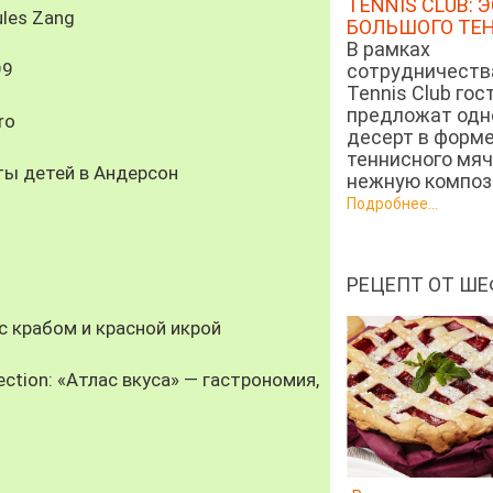
TENNIS CLUB: 
les Zang
БОЛЬШОГО ТЕ
В рамках
99
сотрудничеств
Tennis Club гос
предложат од
ro
десерт в форм
теннисного мяч
ты детей в Андерсон
нежную компози
Подробнее...
РЕЦЕПТ ОТ ШЕ
 крабом и красной икрой
ection: «Атлас вкуса» — гастрономия,