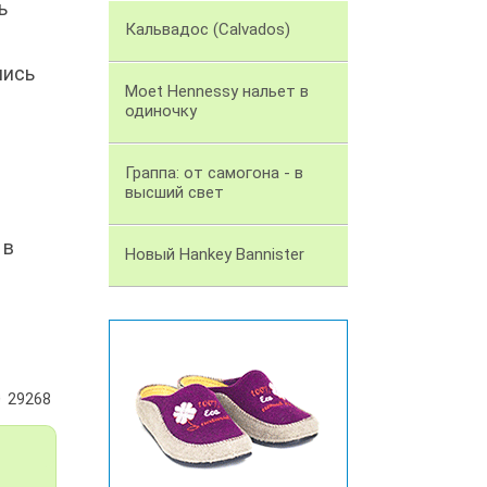
ь
Кальвадос (Calvados)
лись
Moet Hennessy нальет в
одиночку
Граппа: от самогона - в
высший свет
 в
Новый Hankey Bannister
е
29268