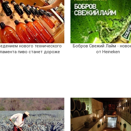
ведением нового технического
Бобров Свежий Лайм - ново
гламента пиво станет дороже
от Heineken