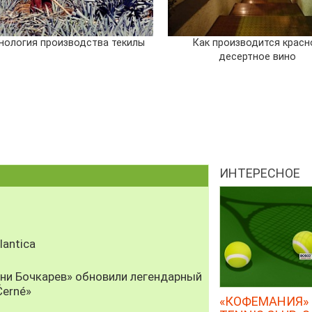
нология производства текилы
Как производится красн
десертное вино
ИНТЕРЕСНОЕ
antica
рни Бочкарев» обновили легендарный
Černé»
«КОФЕМАНИЯ» 