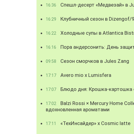
Спешл-десерт «Медвезай» в Ju
16:36
Клубничный сезон в Dizengof/
16:29
Холодные супы в Atlantica Bist
16:22
Пора андерсонить: День защи
16:16
Сезон сморчков в Jules Zang
09:58
Avero mio x Lumisfera
17:17
Блюдо дня: Крошка-картошка с
17:07
Balzi Rossi × Mercury Home Coll
17:02
вдохновленная ароматами
«ТехИнсайдер» х Cosmic latte
17:11