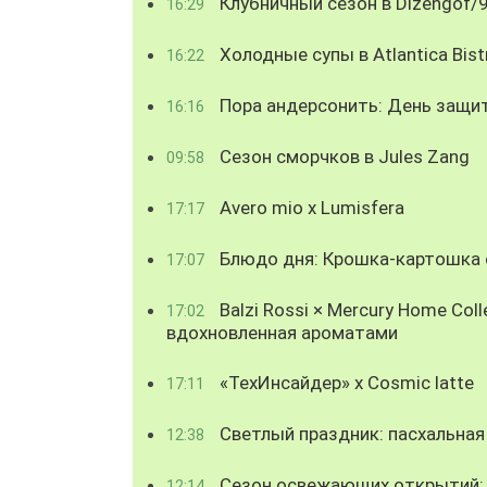
Клубничный сезон в Dizengof/
16:29
Холодные супы в Atlantica Bist
16:22
Пора андерсонить: День защи
16:16
Сезон сморчков в Jules Zang
09:58
Avero mio x Lumisfera
17:17
Блюдо дня: Крошка-картошка с
17:07
Balzi Rossi × Mercury Home Coll
17:02
вдохновленная ароматами
«ТехИнсайдер» х Cosmic latte
17:11
Светлый праздник: пасхальная
12:38
Сезон освежающих открытий: 
12:14