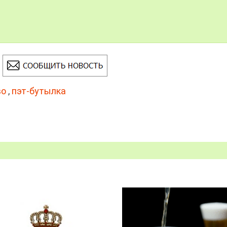
во
,
пэт-бутылка