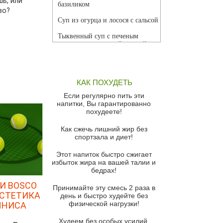
ь, или
базиликом
во?
Суп из огурца и лосося с сальсой
Тыквенный суп с печеным
чесноком и томатной сальсой
Грибной суп
Томатный суп с кремом из
КАК ПОХУДЕТЬ
красного перца
Если регулярно пить эти
Парижский луковый суп
напитки, Вы гарантированно
похудеете!
Суп из спаржи и горошка с
сыром пармезан
Как сжечь лишний жир без
спортзала и диет!
Суп-крем из цветной капусты
Этот напиток быстро сжигает
Французский луковый суп
избыток жира на вашей талии и
бедрах!
Суп из баклажанов с моцареллой
и гремолатой
И BOSCO
Принимайте эту смесь 2 раза в
ЭСТЕТИКА
Грибной крем-суп с кростини с
день и быстро худейте без
козьим сыром
физической нагрузки!
ННИСА
Суп мисо с зеленым луком и
Худеем без особых усилий,