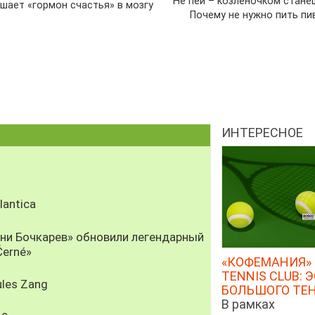
Не пей – козленочком станеш
шает «гормон счастья» в мозгу
Почему не нужно пить пи
ИНТЕРЕСНОЕ
antica
рни Бочкарев» обновили легендарный
Černé»
«КОФЕМАНИЯ» 
TENNIS CLUB: 
les Zang
БОЛЬШОГО ТЕ
В рамках