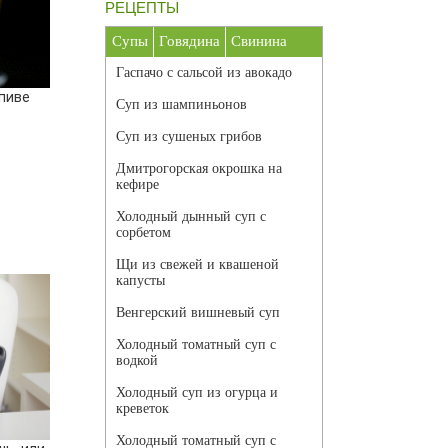
РЕЦЕПТЫ
Супы
Говядина
Свинина
Гаспачо с сальсой из авокадо
пиве
Суп из шампиньонов
Суп из сушеных грибов
Дмитрогорская окрошка на
кефире
Холодный дынный суп с
сорбетом
Щи из свежей и квашеной
капусты
Венгерский вишневый суп
Холодный томатный суп с
водкой
Холодный суп из огурца и
креветок
Холодный томатный суп с