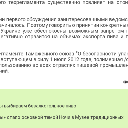
ого техрегламента существенно повлияет на сто
дии первого обсуждения заинтересованными ведом
ачиналось. Поэтому говорить о принятии конкретны
а Украине уже обеспокоены возможным запретом 
негативно отразится на объемах экспорта пива и 
егламенте Таможенного союза "О безопасности упак
 вступающем в силу 1 июля 2012 года, полимерная /
использованию во всех отраслях пищевой промышле
ний.
мы выбираем безалкогольное пиво
ы» стало основной темой Ночи в Музее традиционных