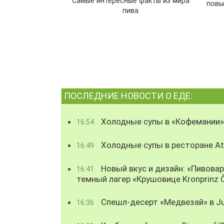
Самые интересные факты из мира
повы
пива
ПОСЛЕДНИЕ НОВОСТИ О ЕДЕ:
Холодные супы в «Кофемании»
16:54
Холодные супы в ресторане Atl
16:49
Новый вкус и дизайн: «Пивова
16:41
темный лагер «Крушовице Kronprinz 
Спешл-десерт «Медвезай» в Ju
16:36