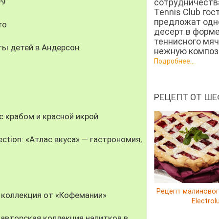
99
сотрудничеств
Tennis Club гос
предложат од
ro
десерт в форм
теннисного мяч
ты детей в Андерсон
нежную компози
Подробнее...
РЕЦЕПТ ОТ ШЕ
 крабом и красной икрой
ection: «Атлас вкуса» — гастрономия,
Рецепт малиновог
 коллекция от «Кофемании»
Electrol
авторская коллекция напитков в