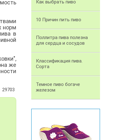
имость
Как выбрать пиво
10 Причин пить пиво
ствами
х норм
пива в
Поллитра пива полезна
пивной
для сердца и сосудов
овки",
Классификация пива.
она же
Сорта
нности
Темное пиво богаче
29703
железом