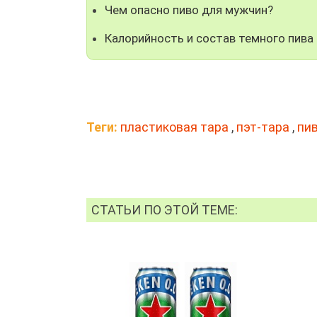
Чем опасно пиво для мужчин?
Калорийность и состав темного пива
Теги:
пластиковая тара
,
пэт-тара
,
пи
СТАТЬИ ПО ЭТОЙ ТЕМЕ: