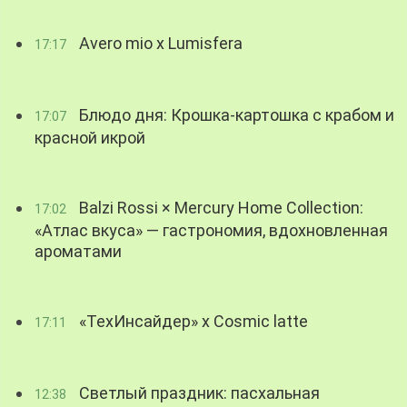
Avero mio x Lumisfera
17:17
Блюдо дня: Крошка-картошка с крабом и
17:07
красной икрой
Balzi Rossi × Mercury Home Collection:
17:02
«Атлас вкуса» — гастрономия, вдохновленная
ароматами
«ТехИнсайдер» х Cosmic latte
17:11
Светлый праздник: пасхальная
12:38