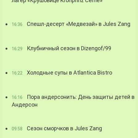
лагер «Крушовице Kronprinz Černé»
Спешл-десерт «Медвезай» в Jules Zang
16:36
Клубничный сезон в Dizengof/99
16:29
Холодные супы в Atlantica Bistro
16:22
Пора андерсонить: День защиты детей в
16:16
Андерсон
Сезон сморчков в Jules Zang
09:58