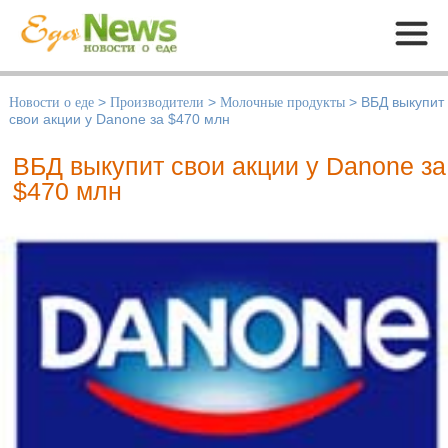
Меню
Новости о еде
>
Производители
>
Молочные продукты
>
ВБД выкупит
свои акции у Danone за $470 млн
ВБД выкупит свои акции у Danone за
$470 млн