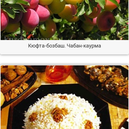
Кюфта-бозбаш. Чабан-каурма