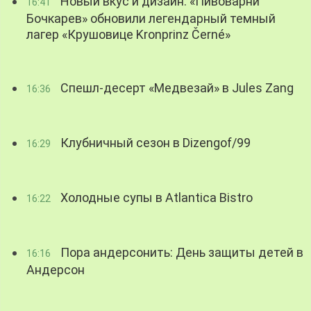
Новый вкус и дизайн: «Пивоварни
16:41
Бочкарев» обновили легендарный темный
лагер «Крушовице Kronprinz Černé»
Спешл-десерт «Медвезай» в Jules Zang
16:36
Клубничный сезон в Dizengof/99
16:29
Холодные супы в Atlantica Bistro
16:22
Пора андерсонить: День защиты детей в
16:16
Андерсон