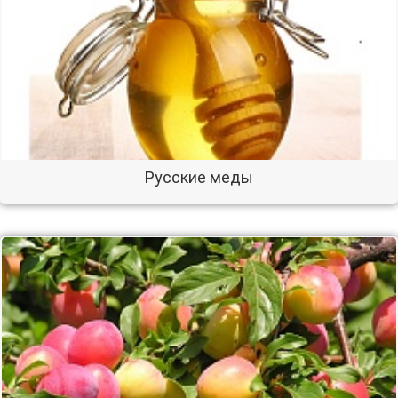
Русские меды