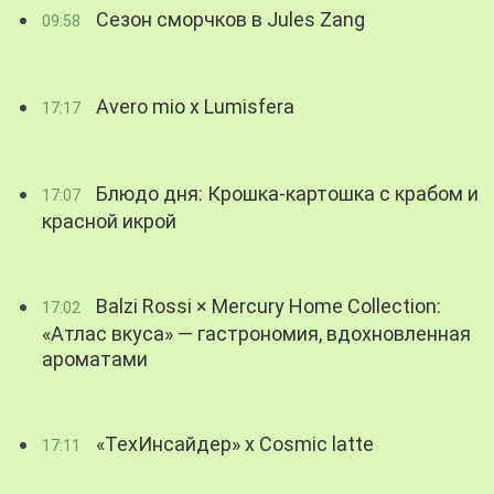
Сезон сморчков в Jules Zang
09:58
Avero mio x Lumisfera
17:17
Блюдо дня: Крошка-картошка с крабом и
17:07
красной икрой
Balzi Rossi × Mercury Home Collection:
17:02
«Атлас вкуса» — гастрономия, вдохновленная
ароматами
«ТехИнсайдер» х Cosmic latte
17:11