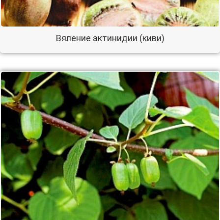
Вяление актинидии (киви)