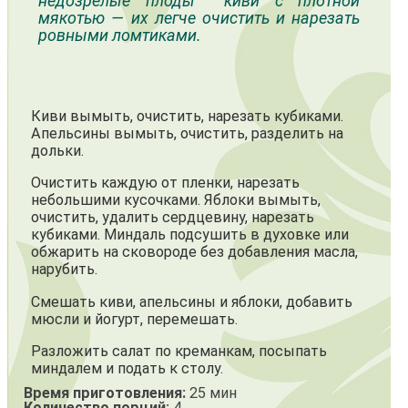
недозрелые плоды киви с плотной
мякотью — их легче очистить и нарезать
ровными ломтиками.
Киви вымыть, очистить, нарезать кубиками.
Апельсины вымыть, очистить, разделить на
дольки.
Очистить каждую от пленки, нарезать
небольшими кусочками. Яблоки вы­мыть,
очистить, удалить сердцевину, нарезать
кубиками. Миндаль подсушить в духовке или
обжарить на сковороде без добавления масла,
нарубить.
Смешать киви, апельси­ны и яблоки, добавить
мюсли и йогурт, перемешать.
Раз­ложить салат по креманкам, посыпать
миндалем и подать к столу.
Время приготовления:
25 мин
Количество порций:
4