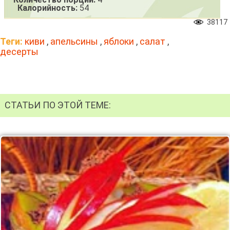
Калорийность:
54
38117
Теги:
киви
,
апельсины
,
яблоки
,
салат
,
десерты
СТАТЬИ ПО ЭТОЙ ТЕМЕ: