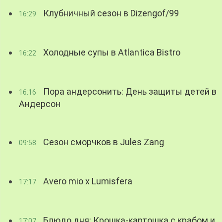
Клубничный сезон в Dizengof/99
16:29
Холодные супы в Atlantica Bistro
16:22
Пора андерсонить: День защиты детей в
16:16
Андерсон
Сезон сморчков в Jules Zang
09:58
Avero mio x Lumisfera
17:17
Блюдо дня: Крошка-картошка с крабом и
17:07