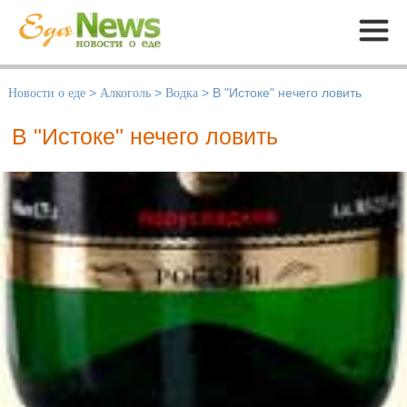
Меню
Новости о еде
>
Алкоголь
>
Водка
>
В "Истоке" нечего ловить
В "Истоке" нечего ловить