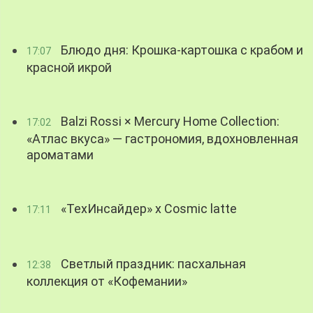
Блюдо дня: Крошка-картошка с крабом и
17:07
красной икрой
Balzi Rossi × Mercury Home Collection:
17:02
«Атлас вкуса» — гастрономия, вдохновленная
ароматами
«ТехИнсайдер» х Cosmic latte
17:11
Светлый праздник: пасхальная
12:38
коллекция от «Кофемании»