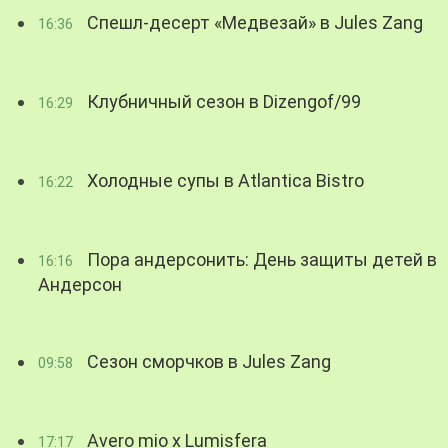
Спешл-десерт «Медвезай» в Jules Zang
16:36
Клубничный сезон в Dizengof/99
16:29
Холодные супы в Atlantica Bistro
16:22
Пора андерсонить: День защиты детей в
16:16
Андерсон
Сезон сморчков в Jules Zang
09:58
Avero mio x Lumisfera
17:17