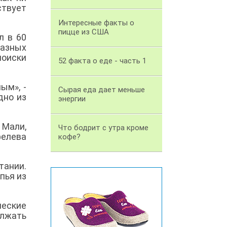
ствует
Интересные факты о
пицце из США
л в 60
разных
поиски
52 факта о еде - часть 1
ым», -
Сырая еда дает меньше
дно из
энергии
 Мали,
Что бодрит с утра кроме
фелева
кофе?
тании.
пья из
ческие
олжать