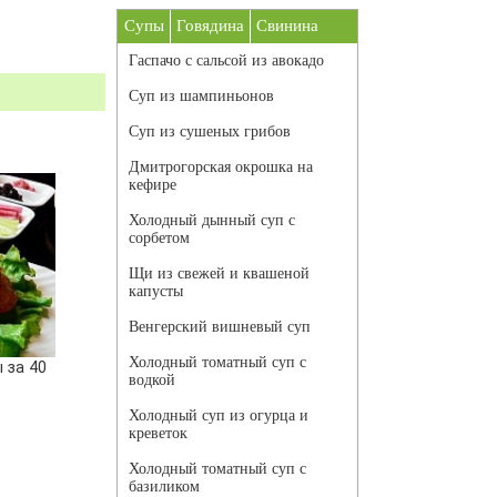
Супы
Говядина
Свинина
Гаспачо с сальсой из авокадо
Суп из шампиньонов
Суп из сушеных грибов
Дмитрогорская окрошка на
кефире
Холодный дынный суп с
сорбетом
Щи из свежей и квашеной
капусты
Венгерский вишневый суп
Холодный томатный суп с
 за 40
водкой
Холодный суп из огурца и
креветок
Холодный томатный суп с
базиликом