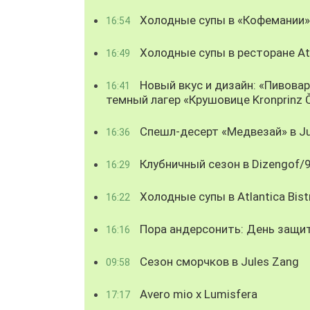
Холодные супы в «Кофемании»
16:54
Холодные супы в ресторане Atl
16:49
Новый вкус и дизайн: «Пивова
16:41
темный лагер «Крушовице Kronprinz 
Спешл-десерт «Медвезай» в Ju
16:36
Клубничный сезон в Dizengof/
16:29
Холодные супы в Atlantica Bist
16:22
Пора андерсонить: День защи
16:16
Сезон сморчков в Jules Zang
09:58
Avero mio x Lumisfera
17:17