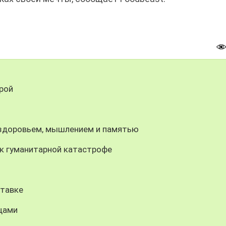
рой
о здоровьем, мышлением и памятью
к гуманитарной катастрофе
ставке
щами