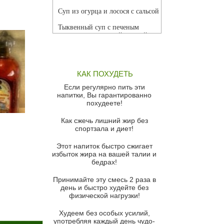
Суп из огурца и лосося с сальсой
Тыквенный суп с печеным
чесноком и томатной сальсой
Грибной суп
Томатный суп с кремом из
КАК ПОХУДЕТЬ
красного перца
Если регулярно пить эти
Парижский луковый суп
напитки, Вы гарантированно
похудеете!
Суп из спаржи и горошка с
сыром пармезан
Как сжечь лишний жир без
спортзала и диет!
Суп-крем из цветной капусты
Этот напиток быстро сжигает
Французский луковый суп
избыток жира на вашей талии и
бедрах!
Суп из баклажанов с моцареллой
и гремолатой
Принимайте эту смесь 2 раза в
Грибной крем-суп с кростини с
день и быстро худейте без
козьим сыром
физической нагрузки!
Суп мисо с зеленым луком и
Худеем без особых усилий,
тофу
употребляя каждый день чудо-