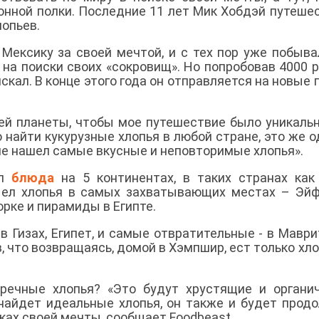
хонной полки. Последние 11 лет Мик Хобдэй путеше
лопьев.
 Мексику за своей мечтой, и с тех пор уже побыва
 на поиски своих «сокровищ». Но попробовав 4000 
искал. В конце этого года он отправляется на новые 
ей планеты, чтобы мое путешествие было уникальн
 найти кукурузные хлопья в любой стране, это же о
 не нашел самые вкусные и неповторимые хлопья».
ал
блюда
на 5 континентах, в таких странах как
н ел хлопья в самых захватывающих местах – Эй
рке и пирамиды в Египте.
 Гизах, Египет, и самые отвратительные - в Маври
, что возвращаясь, домой в Хэмпшир, ест только хло
речные хлопья? «Это будут хрустящие и органи
е найдет идеальные хлопья, он также и будет прод
ках своей мечты, сообщает Foodbeast.