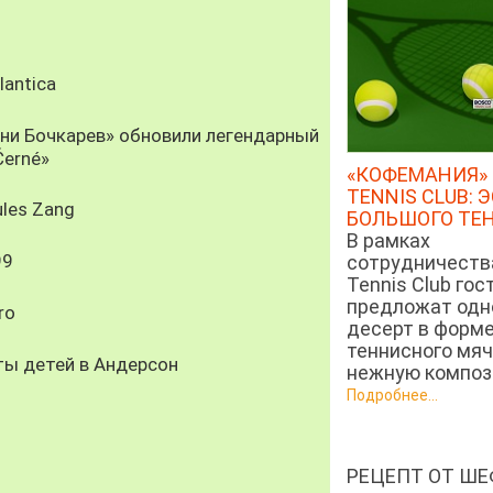
antica
рни Бочкарев» обновили легендарный
Černé»
«КОФЕМАНИЯ» 
TENNIS CLUB: 
les Zang
БОЛЬШОГО ТЕ
В рамках
99
сотрудничеств
Tennis Club гос
предложат од
ro
десерт в форм
теннисного мяч
ты детей в Андерсон
нежную компози
Подробнее...
РЕЦЕПТ ОТ ШЕ