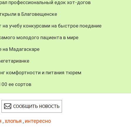
рал профессиональный едок хот-догов
ткрыли в Благовещенске
 на учебу конкурсами на быстрое поедание
самого молодого пациента в мире
е на Мадагаскаре
вегетарианке
инг комфортности и питания тюрем
100 ее сортов
я
,
хлопья
,
интересно