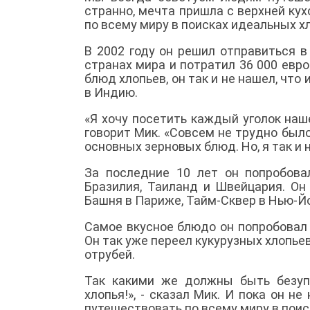
странно, мечта пришла с верхней ку
по всему миру в поисках идеальных х
В 2002 году он решил отправиться в
странах мира и потратил 36 000 евро
блюд хлопьев, он так и не нашел, что 
в Индию.
«Я хочу посетить каждый уголок наш
говорит Мик. «Совсем не трудно было
основных зерновых блюд. Но, я так и
За последние 10 лет он попробов
Бразилия, Таиланд и Швейцария. О
Башня в Париже, Тайм-Сквер в Нью-Йо
Самое вкусное блюдо он попробовал в
Он так уже переел кукурузных хлопьев
отрубей.
Так какими же должны быть безуп
хлопья!», - сказал Мик. И пока он н
путешествовать по всему миру в поис