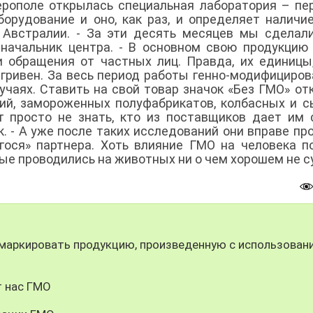
рополе открылась специальная лаборатория – пе
орудование и оно, как раз, и определяет наличи
из Австралии. - За эти десять месяцев мы сделал
 начальник центра. - В основном свою продукцию
и обращения от частных лиц. Правда, их единицы
 гривен. За весь период работы генно-модифициро
чаях. Ставить на свой товар значок «Без ГМО» от
ий, замороженных полуфабрикатов, колбасных и 
т просто не знать, кто из поставщиков дает им 
. - А уже после таких исследований они вправе пр
ося» партнера. Хоть влияние ГМО на человека п
рые проводились на животных ни о чем хорошем не с
маркировать продукцию, произведенную с использован
т нас ГМО