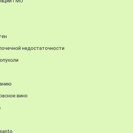
рации ГМО
ген
почечной недостаточности
опухоли
панию
расное вино
а
santo