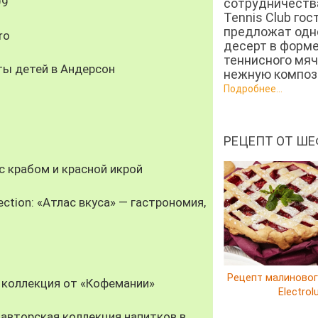
99
сотрудничеств
Tennis Club гос
предложат од
ro
десерт в форм
теннисного мяч
ты детей в Андерсон
нежную компози
Подробнее...
РЕЦЕПТ ОТ ШЕ
 крабом и красной икрой
ection: «Атлас вкуса» — гастрономия,
Рецепт малиновог
 коллекция от «Кофемании»
Electrol
авторская коллекция напитков в