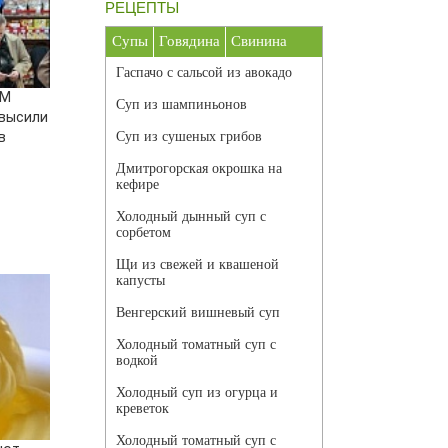
РЕЦЕПТЫ
Супы
Говядина
Свинина
Гаспачо с сальсой из авокадо
ГМ
Суп из шампиньонов
евысили
в
Суп из сушеных грибов
Дмитрогорская окрошка на
кефире
Холодный дынный суп с
сорбетом
Щи из свежей и квашеной
капусты
Венгерский вишневый суп
Холодный томатный суп с
водкой
Холодный суп из огурца и
креветок
Холодный томатный суп с