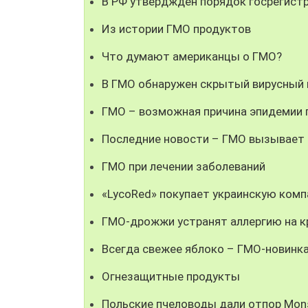
В РФ утвердждён порядок госрегист
Из истории ГМО продуктов
Что думают американцы о ГМО?
В ГМО обнаружен скрытый вирусный 
ГМО – возможная причина эпидемии 
Последние новости – ГМО вызывает 
ГМО при лечении заболеваний
«LycoRed» покупает украинскую ком
ГМО-дрожжи устранят аллергию на к
Всегда свежее яблоко – ГМО-новинк
Огнезащитные продукты
Польские пчеловоды дали отпор Mon