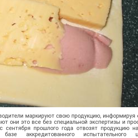
зводители маркируют свою продукцию, информируя 
ают они это все без специальной экспертизы и про
с сентября прошлого года отвозят продукцию н
азе аккредитованного испытательного ц