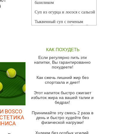
уют
базиликом
й
Суп из огурца и лосося с сальсой
Тыквенный суп с печеным
чесноком и томатной сальсой
Грибной суп
Томатный суп с кремом из
КАК ПОХУДЕТЬ
красного перца
Если регулярно пить эти
Парижский луковый суп
напитки, Вы гарантированно
похудеете!
Суп из спаржи и горошка с
сыром пармезан
Как сжечь лишний жир без
спортзала и диет!
Суп-крем из цветной капусты
Этот напиток быстро сжигает
Французский луковый суп
избыток жира на вашей талии и
бедрах!
Суп из баклажанов с моцареллой
и гремолатой
И BOSCO
Принимайте эту смесь 2 раза в
ЭСТЕТИКА
Грибной крем-суп с кростини с
день и быстро худейте без
козьим сыром
физической нагрузки!
ННИСА
Суп мисо с зеленым луком и
Худеем без особых усилий,