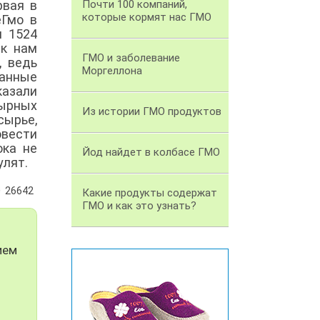
рвая в
Почти 100 компаний,
которые кормят нас ГМО
еГмо в
и 1524
 к нам
ГМО и заболевание
, ведь
Моргеллона
ванные
казали
сырных
Из истории ГМО продуктов
сырье,
овести
ока не
Йод найдет в колбасе ГМО
улят.
26642
Какие продукты содержат
ГМО и как это узнать?
ием