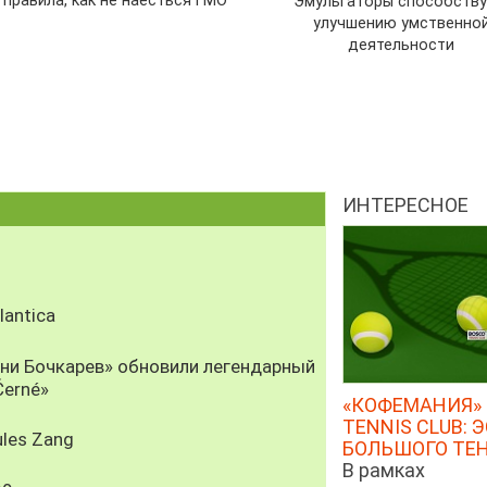
 правила, как не наесться ГМО
Эмульгаторы способств
улучшению умственно
деятельности
ИНТЕРЕСНОЕ
antica
рни Бочкарев» обновили легендарный
Černé»
«КОФЕМАНИЯ» 
TENNIS CLUB: 
les Zang
БОЛЬШОГО ТЕ
В рамках