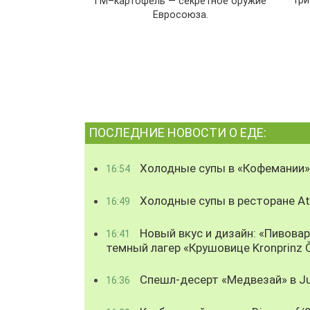
Три
ГМ–картофель — секретное оружие
Евросоюза.
ПОСЛЕДНИЕ НОВОСТИ О ЕДЕ:
Холодные супы в «Кофемании»
16:54
Холодные супы в ресторане Atl
16:49
Новый вкус и дизайн: «Пивова
16:41
темный лагер «Крушовице Kronprinz 
Спешл-десерт «Медвезай» в Ju
16:36