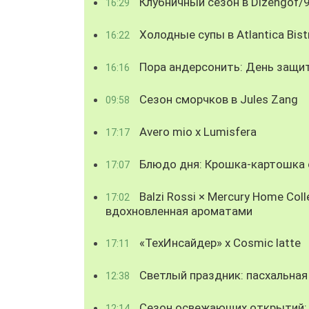
Клубничный сезон в Dizengof/
16:29
Холодные супы в Atlantica Bist
16:22
Пора андерсонить: День защи
16:16
Сезон сморчков в Jules Zang
09:58
Avero mio x Lumisfera
17:17
Блюдо дня: Крошка-картошка с
17:07
Balzi Rossi × Mercury Home Coll
17:02
вдохновленная ароматами
«ТехИнсайдер» х Cosmic latte
17:11
Светлый праздник: пасхальная
12:38
Сезон освежающих открытий: 
12:14