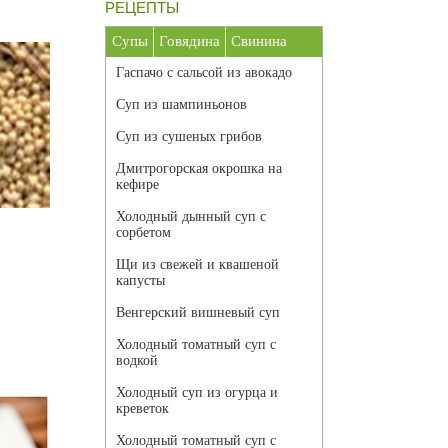
РЕЦЕПТЫ
Супы
Говядина
Свинина
Гаспачо с сальсой из авокадо
Суп из шампиньонов
Суп из сушеных грибов
Дмитрогорская окрошка на
кефире
Холодный дынный суп с
сорбетом
Щи из свежей и квашеной
капусты
Венгерский вишневый суп
Холодный томатный суп с
водкой
Холодный суп из огурца и
креветок
Холодный томатный суп с