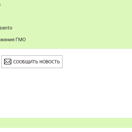
а
santo
ужения ГМО