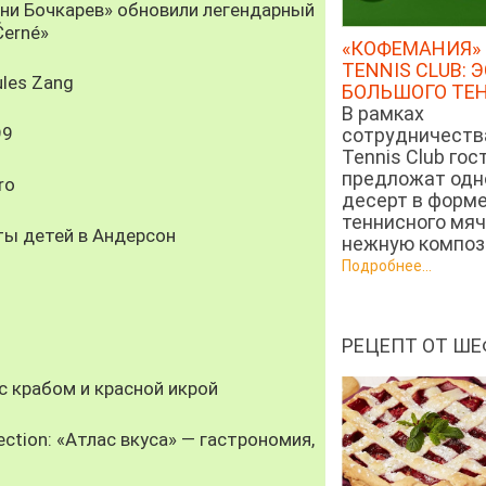
рни Бочкарев» обновили легендарный
Černé»
«КОФЕМАНИЯ» 
TENNIS CLUB: 
les Zang
БОЛЬШОГО ТЕ
В рамках
99
сотрудничеств
Tennis Club гос
предложат од
ro
десерт в форм
теннисного мяч
ты детей в Андерсон
нежную компози
Подробнее...
РЕЦЕПТ ОТ ШЕ
 крабом и красной икрой
ection: «Атлас вкуса» — гастрономия,