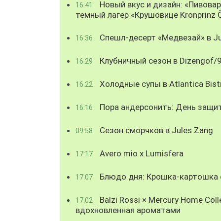
Новый вкус и дизайн: «Пивова
16:41
темный лагер «Крушовице Kronprinz 
Спешл-десерт «Медвезай» в Ju
16:36
Клубничный сезон в Dizengof/
16:29
Холодные супы в Atlantica Bist
16:22
Пора андерсонить: День защи
16:16
Сезон сморчков в Jules Zang
09:58
Avero mio x Lumisfera
17:17
Блюдо дня: Крошка-картошка с
17:07
Balzi Rossi × Mercury Home Coll
17:02
вдохновленная ароматами