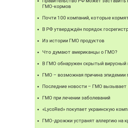
Правительство РФ может заставить 
ГМО-кормов
Почти 100 компаний, которые кормя
В РФ утвердждён порядок госрегист
Из истории ГМО продуктов
Что думают американцы о ГМО?
В ГМО обнаружен скрытый вирусный 
ГМО – возможная причина эпидемии 
Последние новости – ГМО вызывает 
ГМО при лечении заболеваний
«LycoRed» покупает украинскую ком
ГМО-дрожжи устранят аллергию на к