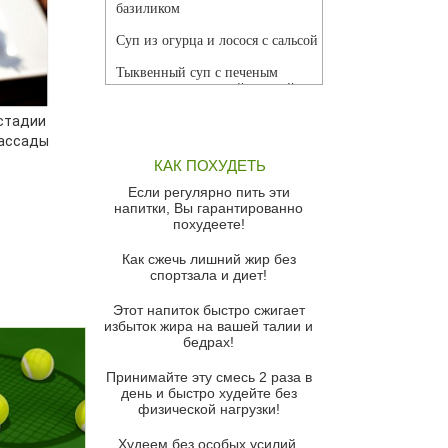
базиликом
Суп из огурца и лосося с сальсой
Тыквенный суп с печеным
чесноком и томатной сальсой
 стадии
Грибной суп
рассады
Томатный суп с кремом из
КАК ПОХУДЕТЬ
красного перца
Если регулярно пить эти
Парижский луковый суп
напитки, Вы гарантированно
похудеете!
Суп из спаржи и горошка с
сыром пармезан
Как сжечь лишний жир без
спортзала и диет!
Суп-крем из цветной капусты
Этот напиток быстро сжигает
Французский луковый суп
избыток жира на вашей талии и
бедрах!
Суп из баклажанов с моцареллой
и гремолатой
Принимайте эту смесь 2 раза в
Грибной крем-суп с кростини с
день и быстро худейте без
козьим сыром
физической нагрузки!
Суп мисо с зеленым луком и
Худеем без особых усилий,