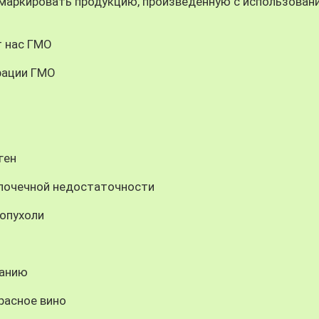
маркировать продукцию, произведенную с использован
т нас ГМО
рации ГМО
ген
почечной недостаточности
опухоли
панию
расное вино