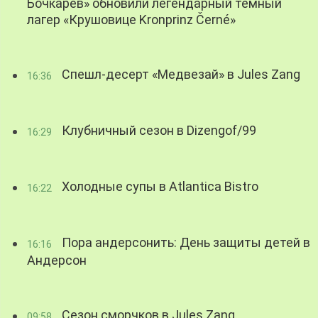
Бочкарев» обновили легендарный темный
лагер «Крушовице Kronprinz Černé»
Спешл-десерт «Медвезай» в Jules Zang
16:36
Клубничный сезон в Dizengof/99
16:29
Холодные супы в Atlantica Bistro
16:22
Пора андерсонить: День защиты детей в
16:16
Андерсон
Сезон сморчков в Jules Zang
09:58