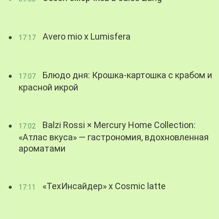
Avero mio x Lumisfera
17:17
Блюдо дня: Крошка-картошка с крабом и
17:07
красной икрой
Balzi Rossi × Mercury Home Collection:
17:02
«Атлас вкуса» — гастрономия, вдохновленная
ароматами
«ТехИнсайдер» х Cosmic latte
17:11