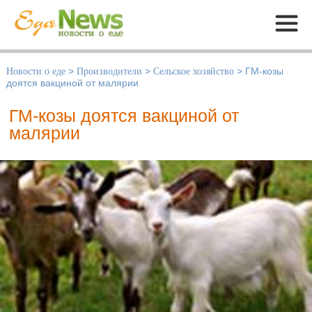
Меню
Новости о еде
>
Производители
>
Сельское хозяйство
>
ГМ-козы
доятся вакциной от малярии
ГМ-козы доятся вакциной от
малярии