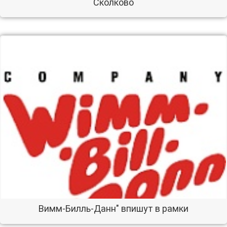
Сколково
Вимм-Билль-Данн" впишут в рамки