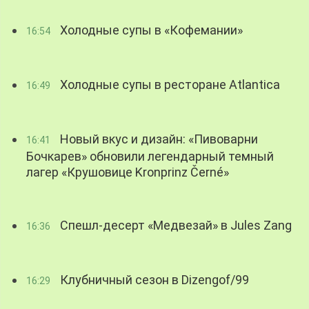
Холодные супы в «Кофемании»
16:54
Холодные супы в ресторане Atlantica
16:49
Новый вкус и дизайн: «Пивоварни
16:41
Бочкарев» обновили легендарный темный
лагер «Крушовице Kronprinz Černé»
Спешл-десерт «Медвезай» в Jules Zang
16:36
Клубничный сезон в Dizengof/99
16:29