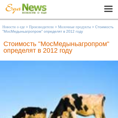
Меню
Новости о еде
>
Производители
>
Молочные продукты
>
Стоимость
"МосМедыньагропром" определят в 2012 году
Стоимость "МосМедыньагропром"
определят в 2012 году