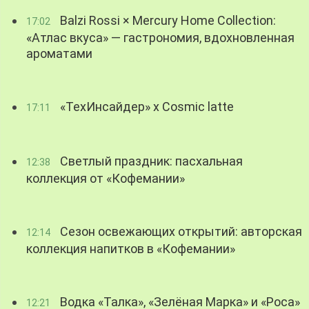
Balzi Rossi × Mercury Home Collection:
17:02
«Атлас вкуса» — гастрономия, вдохновленная
ароматами
«ТехИнсайдер» х Cosmic latte
17:11
Светлый праздник: пасхальная
12:38
коллекция от «Кофемании»
Сезон освежающих открытий: авторская
12:14
коллекция напитков в «Кофемании»
Водка «Талка», «Зелёная Марка» и «Роса»
12:21